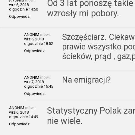
ANONIM
mówi:
Od 3 lat ponoszę takie
wrz 6, 2018
o godzinie 14:50
wzrosły mi pobory.
Odpowiedz
ANONIM
mówi:
Szczęściarz. Ciekaw
wrz 6, 2018
o godzinie 18:52
prawie wszystko po
Odpowiedz
ścieków, prąd , gaz,p
ANONIM
mówi:
Na emigracji?
wrz 7, 2018
o godzinie 16:45
Odpowiedz
ANONIM
mówi:
Statystyczny Polak zara
wrz 6, 2018
o godzinie 14:49
nie wiele.
Odpowiedz