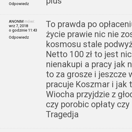
plus
Odpowiedz
ANONIM
mówi:
To prawda po opłacen
wrz 7, 2018
o godzinie 11:43
życie prawie nic nie z
Odpowiedz
kosmosu stale podwyż
Netto 100 zł to jest nic
nienakupi a pracy jak n
to za grosze i jeszcze
pracuje Koszmar i jak
Wiocha przyjdzie z gł
czy porobic opłaty czy
Tragedja