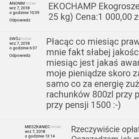
ANONIM
mówi:
EKOCHAMP Ekogroszek
wrz 7, 2018
o godzinie 10:39
25 kg) Cena:1 000,00 z
Odpowiedz
SWÓJ
mówi:
Płacąc co miesiąc prawi
wrz 7, 2018
o godzinie 6:37
mnie fakt słabej jakośc
Odpowiedz
miesiąc jest jakaś awar
moje pieniądze skoro za
samo co za energię zu
rachunków 800zl przy 
przy pensji 1500 :-)
MIESZKANIEC
mówi:
Rzeczywiście opła
wrz 7, 2018
o godzinie 13:14