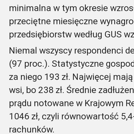
minimalna w tym okresie wzrosła
przeciętne miesięczne wynagro
przedsiębiorstw według GUS wzr
Niemal wszyscy respondenci dek
(97 proc.). Statystyczne gosp
za niego 193 zł. Najwięcej maj
wsi, bo 238 zł. Średnie zadłu
prądu notowane w Krajowym Re
1046 zł, czyli równowartość 5,
rachunków.