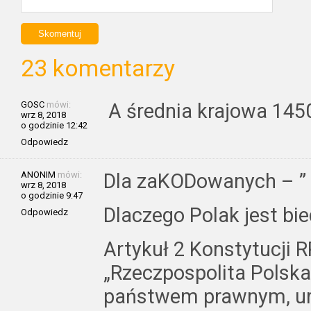
23 komentarzy
GOSC
mówi:
A średnia krajowa 145
wrz 8, 2018
o godzinie 12:42
Odpowiedz
ANONIM
mówi:
Dla zaKODowanych – ” 
wrz 8, 2018
o godzinie 9:47
Dlaczego Polak jest bi
Odpowiedz
Artykuł 2 Konstytucji R
„Rzeczpospolita Polsk
państwem prawnym, ur