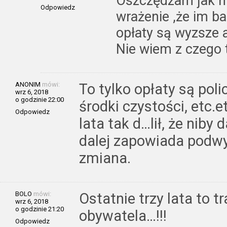
Oszczędzam jak mo
Odpowiedz
wrażenie ,że im b
opłaty są wyzsze
Nie wiem z czego 
ANONIM
mówi:
To tylko opłaty są poli
wrz 6, 2018
o godzinie 22:00
środki czystości, etc.
Odpowiedz
lata tak d…lił, że niby d
dalej zapowiada podwyżk
zmiana.
BOLO
mówi:
Ostatnie trzy lata to 
wrz 6, 2018
o godzinie 21:20
obywatela…!!!
Odpowiedz