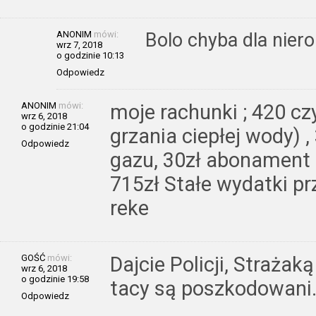
ANONIM
mówi:
Bolo chyba dla nier
wrz 7, 2018
o godzinie 10:13
Odpowiedz
ANONIM
mówi:
moje rachunki ; 420 czy
wrz 6, 2018
o godzinie 21:04
grzania ciepłej wody) , 
Odpowiedz
gazu, 30zł abonament
715zł Stałe wydatki p
reke
GOŚĆ
mówi:
Dajcie Policji, Strażak
wrz 6, 2018
o godzinie 19:58
tacy są poszkodowani
Odpowiedz