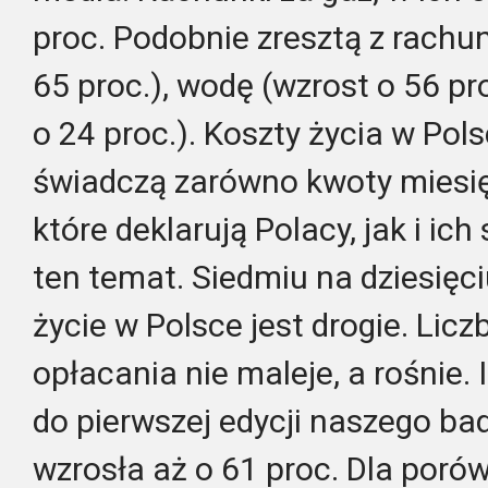
proc. Podobnie zresztą z rachu
65 proc.), wodę (wzrost o 56 pro
o 24 proc.). Koszty życia w Pol
świadczą zarówno kwoty miesi
które deklarują Polacy, jak i ic
ten temat. Siedmiu na dziesięc
życie w Polsce jest drogie. Lic
opłacania nie maleje, a rośnie
do pierwszej edycji naszego ba
wzrosła aż o 61 proc. Dla poró