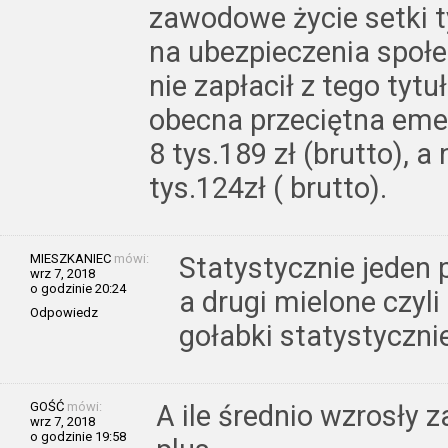
zawodowe życie setki t
na ubezpieczenia społe
nie zapłacił z tego tytu
obecna przeciętna eme
8 tys.189 zł (brutto), a
tys.124zł ( brutto).
MIESZKANIEC
mówi:
Statystycznie jeden 
wrz 7, 2018
o godzinie 20:24
a drugi mielone czyli
Odpowiedz
gołabki statystyczni
GOŚĆ
mówi:
A ile średnio wzrosły z
wrz 7, 2018
o godzinie 19:58