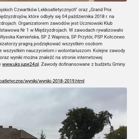
ojskich Czwartków Lekkoatletycznych” oraz „Grand Prix
dzyzdrojów, które odbyły się 04 października 2018 r. na
yzdrojach. Organizatorem zawodów jest Uczniowski Klub
odstawowa Nr 1 w Międzyzdrojach. W zawodach rywalizowało
 Wysoka Kamieńska, SP 2 Wapnica, SP Przytór, PSP Kołczewo
nizatorzy pragną podziękować wszystkim osobom
 wszystkim nauczycielom i wolontariuszom. Kolejne zawody
 oraz wyniki można znaleźć na stronie internetowej
e
www.uks.jupe24.pl
. Zawody dofinansowane z budżetu Gminy
kkoatletyczne/wyniki/wyniki-2018-2019.html