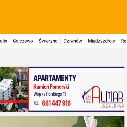
olin
Golczewo
Świerzno
Dziwnów
Międzyzdroje
Re