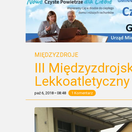
MIĘDZYZDROJE
III Międzyzdrojs
Lekkoatletyczny
paź 6, 2018
•
08:48
1 Komentarz