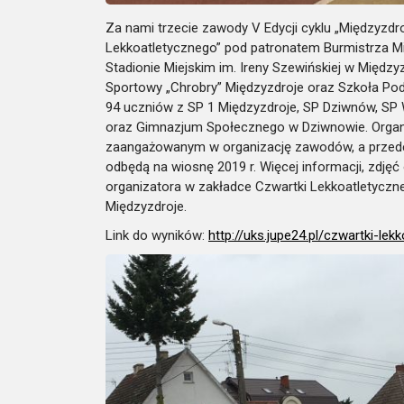
Za nami trzecie zawody V Edycji cyklu „Międzyzdr
Lekkoatletycznego” pod patronatem Burmistrza Mię
Stadionie Miejskim im. Ireny Szewińskiej w Międz
Sportowy „Chrobry” Międzyzdroje oraz Szkoła P
94 uczniów z SP 1 Międzyzdroje, SP Dziwnów, SP
oraz Gimnazjum Społecznego w Dziwnowie. Orga
zaangażowanym w organizację zawodów, a przede
odbędą na wiosnę 2019 r. Więcej informacji, zdjęć
organizatora w zakładce Czwartki Lekkoatletyczn
Międzyzdroje.
Link do wyników:
http://uks.jupe24.pl/czwartki-le