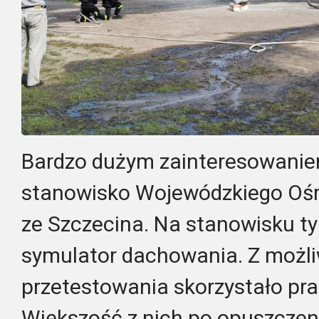
Bardzo dużym zainteresowaniem
stanowisko Wojewódzkiego Oś
ze Szczecina. Na stanowisku t
symulator dachowania.
Z możli
przetestowania skorzystało pra
Większość z nich po opuszczen