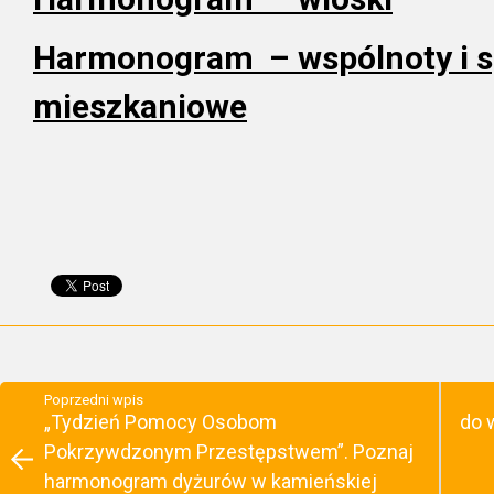
Harmonogram – wspólnoty i sp
mieszkaniowe
Poprzedni wpis
„Tydzień Pomocy Osobom
do 
Pokrzywdzonym Przestępstwem”. Poznaj
harmonogram dyżurów w kamieńskiej