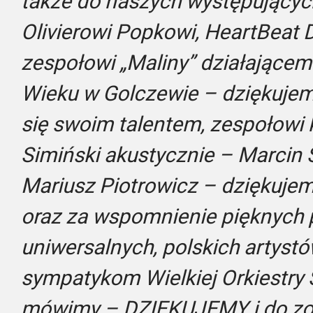
także do naszych występujących 
Olivierowi Popkowi, HeartBeat 
zespołowi „Maliny” działającemu
Wieku w Golczewie – dziękujemy 
się swoim talentem, zespołowi
Simiński akustycznie – Marcin S
Mariusz Piotrowicz – dziękuje
oraz za wspomnienie pięknych 
uniwersalnych, polskich artyst
sympatykom Wielkiej Orkiestry
mówimy – DZIĘKUJEMY i do zob