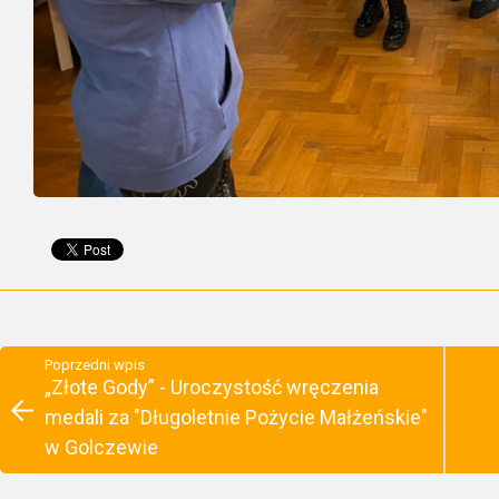
Poprzedni wpis
„Złote Gody” - Uroczystość wręczenia
medali za "Długoletnie Pożycie Małżeńskie"
w Golczewie