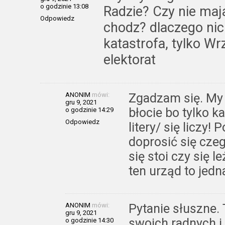
o godzinie 13:08
Radzie? Czy nie maja
Odpowiedz
chodz? dlaczego nic 
katastrofa, tylko Wr
elektorat
ANONIM
mówi:
Zgadzam się. My
gru 9, 2021
błocie bo tylko 
o godzinie 14:29
Odpowiedz
litery/ się liczy! 
doprosić się cze
się stoi czy się le
ten urząd to jedna 
ANONIM
mówi:
Pytanie słuszne. 
gru 9, 2021
swoich radnych i 
o godzinie 14:30