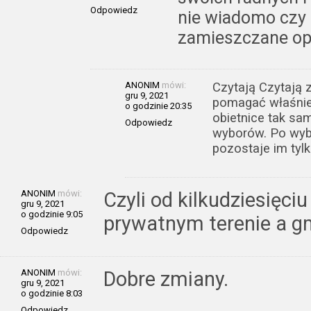
Odpowiedz
nie wiadomo czy 
zamieszczane opi
ANONIM
mówi:
Czytają Czytają 
gru 9, 2021
pomagać właśnie
o godzinie 20:35
obietnice tak sa
Odpowiedz
wyborów. Po wybo
pozostaje im tylk
ANONIM
mówi:
Czyli od kilkudziesięci
gru 9, 2021
o godzinie 9:05
prywatnym terenie a g
Odpowiedz
ANONIM
mówi:
Dobre zmiany.
gru 9, 2021
o godzinie 8:03
Odpowiedz