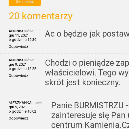
20 komentarzy
ANONIM
mówi:
Ac o będzie jak postaw
gru 11, 2021
o godzinie 19:39
Odpowiedz
ANONIM
mówi:
Chodzi o pieniądze za
gru 9, 2021
o godzinie 12:28
właścicielowi. Tego w
Odpowiedz
skrót jest konieczny.
MIESZKANKA
mówi:
Panie BURMISTRZU -
gru 9, 2021
o godzinie 10:02
zainteresuje się Pan 
Odpowiedz
centrum Kamienia.Cz