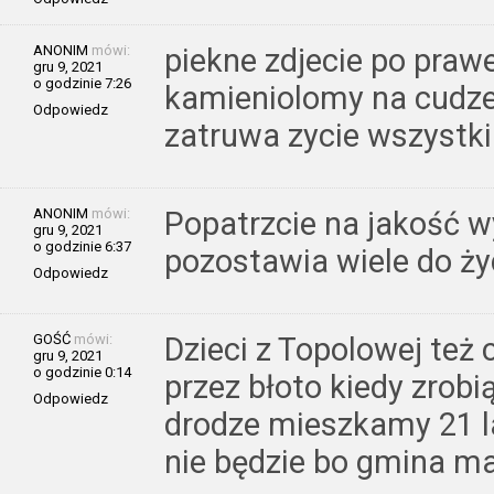
ANONIM
mówi:
piekne zdjecie po praw
gru 9, 2021
o godzinie 7:26
kamieniolomy na cudzej
Odpowiedz
zatruwa zycie wszystki
ANONIM
mówi:
Popatrzcie na jakość w
gru 9, 2021
o godzinie 6:37
pozostawia wiele do ży
Odpowiedz
GOŚĆ
mówi:
Dzieci z Topolowej też
gru 9, 2021
o godzinie 0:14
przez błoto kiedy zrobi
Odpowiedz
drodze mieszkamy 21 la
nie będzie bo gmina ma