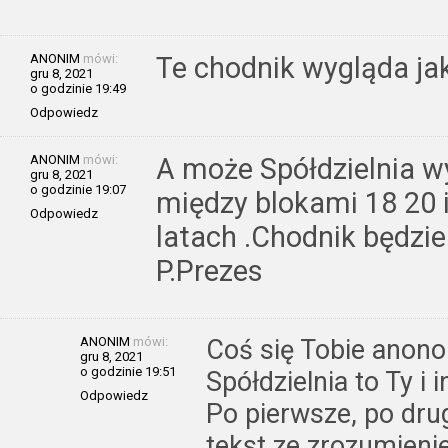
ANONIM
mówi:
Te chodnik wygląda ja
gru 8, 2021
o godzinie 19:49
Odpowiedz
ANONIM
mówi:
A może Spółdzielnia w
gru 8, 2021
o godzinie 19:07
między blokami 18 20 
Odpowiedz
latach .Chodnik będzie
P.Prezes
ANONIM
mówi:
Coś się Tobie anon
gru 8, 2021
o godzinie 19:51
Spółdzielnia to Ty i
Odpowiedz
Po pierwsze, po dru
tekst ze zrozumien