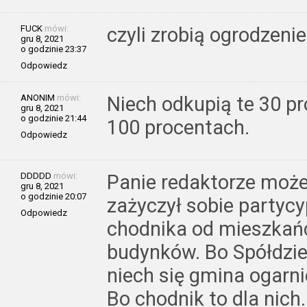
FUCK
mówi:
czyli zrobią ogrodzenie
gru 8, 2021
o godzinie 23:37
Odpowiedz
ANONIM
mówi:
Niech odkupią te 30 pr
gru 8, 2021
o godzinie 21:44
100 procentach.
Odpowiedz
DDDDD
mówi:
Panie redaktorze może
gru 8, 2021
o godzinie 20:07
zażyczył sobie partyc
Odpowiedz
chodnika od mieszkań
budynków. Bo Spółdzie
niech się gmina ogarn
Bo chodnik to dla nich.