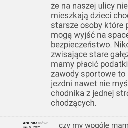
że na naszej ulicy ni
mieszkają dzieci cho
starsze osoby które 
mogą wyjść na spacer
bezpieczeństwo. Niko
zwisające stare gałęz
mamy płacić podatki
zawody sportowe to w
jezdni nawet nie myśl
chodnika z jednej st
chodzących.
ANONIM
mówi:
czy my wogóle mamy
gru 9, 2021