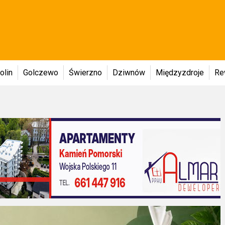
olin
Golczewo
Świerzno
Dziwnów
Międzyzdroje
Re