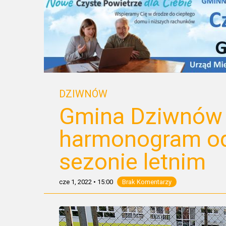
DZIWNÓW
Gmina Dziwnów 
harmonogram o
sezonie letnim
cze 1, 2022
•
15:00
Brak Komentarzy