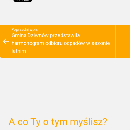
Poprzedni wpis
Gmina Dziwnów przedstawiła
harmonogram odbioru odpadów w sezonie
letnim
A co Ty o tym myślisz?