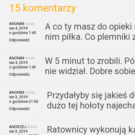
15 komentarzy
ANONIM
mówi:
A co ty masz do opieki
sie 4, 2019
o godzinie 1:45
nim piłka. Co plemniki z
Odpowiedz
ANONIM
mówi:
W 5 minut to zrobili. Pó
sie 4, 2019
o godzinie 1:43
nie widział. Dobre sobi
Odpowiedz
ANONIM
mówi:
Przydałyby się jakieś 
sie 3, 2019
o godzinie 21:50
dużo tej hołoty najech
Odpowiedz
ANDRZEJ
mówi:
Ratownicy wykonują ka
sie 3, 2019