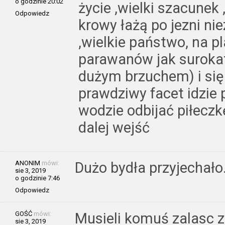
o godzinie 20:02
życie ,wielki szacunek
Odpowiedz
krowy łażą po jezni ni
,wielkie państwo, na p
parawanów jak surokat
dużym brzuchem) i się
prawdziwy facet idzie 
wodzie odbijać piłeczkę
dalej wejść
ANONIM
mówi:
Dużo bydła przyjechało
sie 3, 2019
o godzinie 7:46
Odpowiedz
GOŚĆ
mówi:
Musieli komuś zalasc 
sie 3, 2019