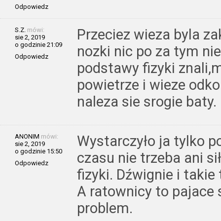
Odpowiedz
S.Z.
mówi:
Przeciez wieza byla z
sie 2, 2019
o godzinie 21:09
nozki nic po za tym ni
Odpowiedz
podstawy fizyki znali,
powietrze i wieze odkop
naleza sie srogie baty.
ANONIM
mówi:
Wystarczyło ja tylko p
sie 2, 2019
o godzinie 15:50
czasu nie trzeba ani s
Odpowiedz
fizyki. Dźwignie i tak
A ratownicy to pajace 
problem.