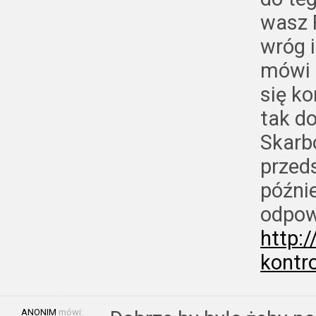
wasz F
wróg i
mówi c
się ko
tak d
Skarb
przed
późni
odpowi
http:
kontro
ANONIM
mówi: