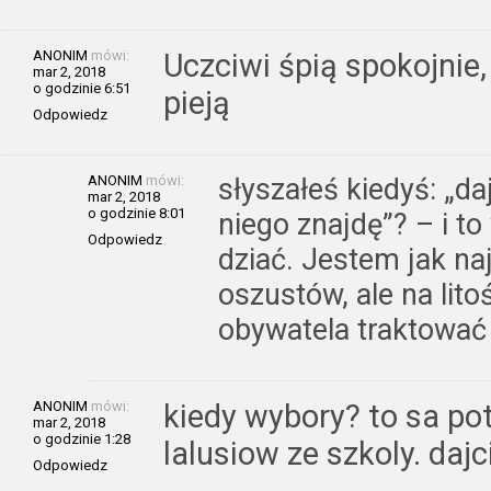
ANONIM
mówi:
Uczciwi śpią spokojnie,
mar 2, 2018
o godzinie 6:51
pieją
Odpowiedz
ANONIM
mówi:
słyszałeś kiedyś: „da
mar 2, 2018
o godzinie 8:01
niego znajdę”? – i to
Odpowiedz
dziać. Jestem jak na
oszustów, ale na lit
obywatela traktować 
ANONIM
mówi:
kiedy wybory? to sa po
mar 2, 2018
o godzinie 1:28
lalusiow ze szkoly. daj
Odpowiedz