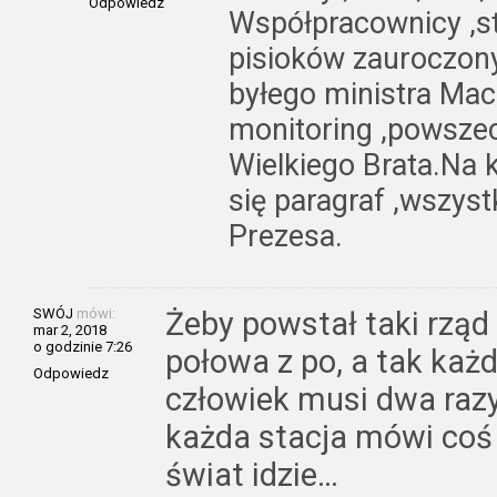
Odpowiedz
Współpracownicy ,s
pisioków zauroczon
byłego ministra Mac
monitoring ,powsze
Wielkiego Brata.Na 
się paragraf ,wszys
Prezesa.
SWÓJ
mówi:
Żeby powstał taki rzą
mar 2, 2018
o godzinie 7:26
połowa z po, a tak każd
Odpowiedz
człowiek musi dwa raz
każda stacja mówi coś 
świat idzie…