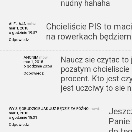
nudny hahaha
ALE JAJA
mówi:
Chcieliście PIS to maci
mar 1, 2018
o godzinie 19:57
na rowerkach będziemy
Odpowiedz
ANONIM
mówi:
Naucz sie czytac to 
mar 1, 2018
o godzinie 20:58
pozatym chcieliscie 
Odpowiedz
procent. Kto jest czy
jest uczciwy to sie n
WY SIĘ OBUDZICIE JAK JUŻ BĘDZIE ZA PÓŹNO
mówi:
Jeszc
mar 1, 2018
o godzinie 18:31
Panie 
Odpowiedz
do te