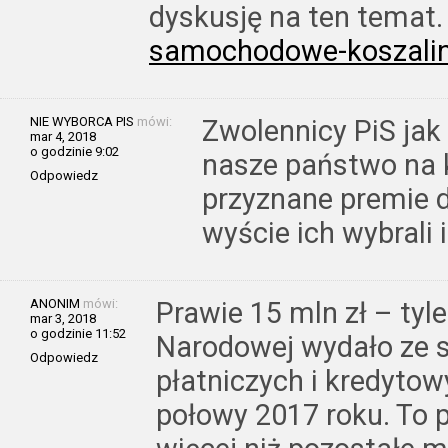
dyskusję na ten temat
samochodowe-koszali
NIE WYBORCA PIS
mówi:
Zwolennicy PiS jak
mar 4, 2018
o godzinie 9:02
nasze państwo na 
Odpowiedz
przyznane premie d
wyście ich wybrali 
ANONIM
mówi:
Prawie 15 mln zł – tyl
mar 3, 2018
o godzinie 11:52
Narodowej wydało ze 
Odpowiedz
płatniczych i kredyto
połowy 2017 roku. To 