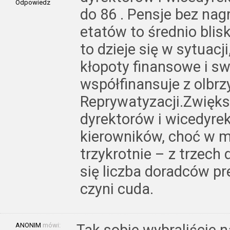
Odpowiedz
do 86 . Pensje bez nag
etatów to średnio blisk
to dzieje się w sytuac
kłopoty finansowe i sw
współfinansuje z olbr
Reprywatyzacji.Zwiększ
dyrektorów i wicedyrek
kierowników, choć w m
trzykrotnie – z trzech
się liczba doradców p
czyni cuda.
ANONIM
mówi: