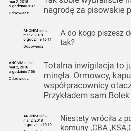
Tak sobie wybraliście 
mar 2, 2018
o godzinie 8:07
nagrodę za pisowskie p
Odpowiedz
ANONIM
mówi:
A do kogo piszesz 
mar 2, 2018
o godzinie 16:11
tak?
Odpowiedz
ANONIM
mówi:
Totalna inwigilacja to j
mar 2, 2018
o godzinie 7:56
minęła. Ormowcy, kapusi
Odpowiedz
współpracownicy otacz
Przykładem sam Bolek 
ANONIM
mówi:
Niestety wróciła z p
mar 2, 2018
o godzinie 10:19
komuny ,CBA ,KSA,C