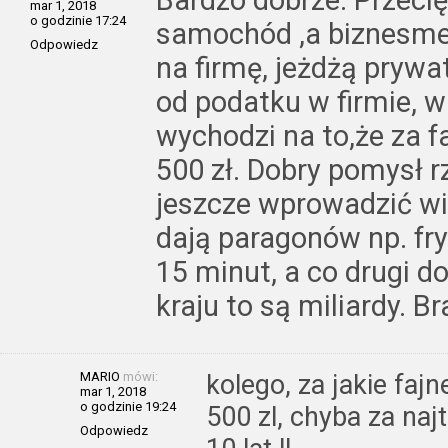
Bardzo dobrze. Przeci
mar 1, 2018
o godzinie 17:24
samochód ,a biznesmen
Odpowiedz
na firmę, jeżdżą prywa
od podatku w firmie, w
wychodzi na to,że za f
500 zł. Dobry pomysł 
jeszcze wprowadzić wię
dają paragonów np. fryz
15 minut, a co drugi d
kraju to są miliardy. B
MARIO
mówi:
kolego, za jakie faj
mar 1, 2018
o godzinie 19:24
500 zl, chyba za naj
Odpowiedz