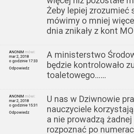
więcej niż pozostałe m
Żeby lepiej zrozumieć 
mówimy o mniej więcej 
dnia znikały z kont M
ANONIM
mówi:
A ministerstwo Środo
mar 2, 2018
o godzinie 17:33
będzie kontrolowało zu
Odpowiedz
toaletowego……
ANONIM
mówi:
U nas w Dziwnowie pra
mar 2, 2018
o godzinie 15:31
nauczyciele korzystaj
Odpowiedz
a nie prowadzą żadnej 
rozpoznać po numerach 