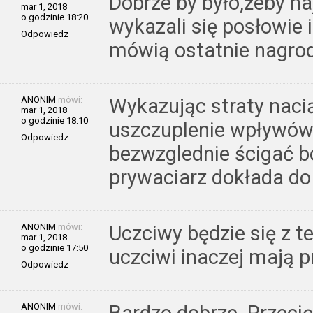
Dobrze by było,żeby n
mar 1, 2018
o godzinie 18:20
wykazali się posłowie 
Odpowiedz
mówią ostatnie nagrod
ANONIM
mówi:
Wykazując straty nac
mar 1, 2018
o godzinie 18:10
uszczuplenie wpływów 
Odpowiedz
bezwzglednie ścigać bo
prywaciarz dokłada do 
ANONIM
mówi:
Uczciwy będzie się z 
mar 1, 2018
o godzinie 17:50
uczciwi inaczej mają 
Odpowiedz
ANONIM
mówi: