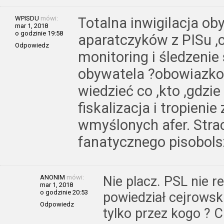
WPISDU
mówi:
Totalna inwigilacja o
mar 1, 2018
o godzinie 19:58
aparatczyków z PISu ,c
Odpowiedz
monitoring i śledzenie
obywatela ?obowiazkow
wiedzieć co ,kto ,gdzie
fiskalizacja i tropieni
wmyślonych afer. Strac
fanatycznego pisobol
ANONIM
mówi:
Nie placz. PSL nie r
mar 1, 2018
o godzinie 20:53
powiedział cejrows
Odpowiedz
tylko przez kogo ? Ci