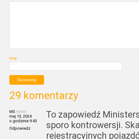
Imię
29 komentarzy
MS
mówi:
To zapowiedź Minister
maj 13, 2024
o godzinie 9:43
sporo kontrowersji. Sk
Odpowiedz
rejestracyjnych pojazd