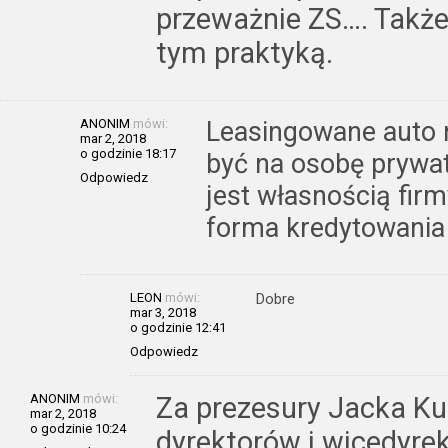
przeważnie ZS…. Także
tym praktyką.
ANONIM
mówi:
Leasingowane auto n
mar 2, 2018
o godzinie 18:17
być na osobę prywat
Odpowiedz
jest własnością firm
forma kredytowania .
LEON
mówi:
Dobre
mar 3, 2018
o godzinie 12:41
Odpowiedz
ANONIM
mówi:
Za prezesury Jacka Ku
mar 2, 2018
o godzinie 10:24
dyrektorów i wicedyrek