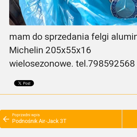
mam do sprzedania felgi alumi
Michelin 205x55x16
wielosezonowe. tel.798592568
Poprzedni wpis
Podnośnik Air-Jack 3T