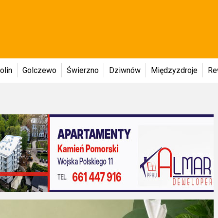
olin
Golczewo
Świerzno
Dziwnów
Międzyzdroje
Re