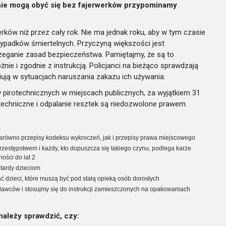
nie mogą obyć się bez fajerwerków przypominamy
ków niż przez cały rok. Nie ma jednak roku, aby w tym czasie
wypadków śmiertelnych. Przyczyną większości jest
rzeganie zasad bezpieczeństwa. Pamiętajmy, że są to
e i zgodnie z instrukcją. Policjanci na bieżąco sprawdzają
iują w sytuacjach naruszania zakazu ich używania.
pirotechnicznych w miejscach publicznych, za wyjątkiem 31
techniczne i odpalanie resztek są niedozwolone prawem.
równo przepisy kodeksu wykroczeń, jak i przepisy prawa miejscowego
rzestępstwem i każdy, kto dopuszcza się takiego czynu, podlega karze
ości do lat 2
etardy dzieciom
dzieci, które muszą być pod stałą opieką osób dorosłych
dawców i stosujmy się do instrukcji zamieszczonych na opakowaniach
ależy sprawdzić, czy: