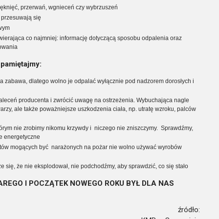
knięć, przerwań, wgnieceń czy wybrzuszeń
 przesuwają się
owym
awierająca co najmniej: informację dotyczącą sposobu odpalenia oraz
kowania
pamiętajmy:
na zabawa, dlatego wolno je odpalać wyłącznie pod nadzorem dorosłych i
zaleceń producenta i zwrócić uwagę na ostrzeżenia. Wybuchająca nagle
rzy, ale także poważniejsze uszkodzenia ciała, np. utratę wzroku, palców
którym nie zrobimy nikomu krzywdy i niczego nie zniszczymy. Sprawdźmy,
ie energetyczne
któw mogących być narażonych na pożar nie wolno używać wyrobów
że się, że nie eksplodował, nie podchodźmy, aby sprawdzić, co się stało
AREGO I POCZĄTEK NOWEGO ROKU BYŁ DLA NAS
źródło: