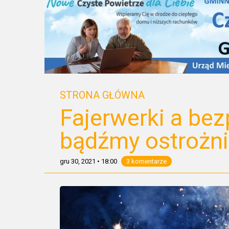
STRONA GŁÓWNA
Fajerwerki a be
bądźmy ostrożni
gru 30, 2021
•
18:00
3 komentarze