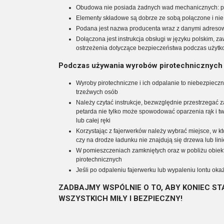
Obudowa nie posiada żadnych wad mechanicznych: pę
Elementy składowe są dobrze ze sobą połączone i nie
Podana jest nazwa producenta wraz z danymi adres
Dołączona jest instrukcja obsługi w języku polskim, z
ostrzeżenia dotyczące bezpieczeństwa podczas użyt
Podczas używania wyrobów pirotechnicznych 
Wyroby pirotechniczne i ich odpalanie to niebezpiecz
trzeźwych osób
Należy czytać instrukcje, bezwzględnie przestrzegać 
petarda nie tylko może spowodować oparzenia rąk i twa
lub całej ręki
Korzystając z fajerwerków należy wybrać miejsce, w 
czy na drodze ładunku nie znajdują się drzewa lub lin
W pomieszczeniach zamkniętych oraz w pobliżu obie
pirotechnicznych
Jeśli po odpaleniu fajerwerku lub wypaleniu lontu oka
ZADBAJMY WSPÓLNIE O TO, ABY KONIEC ST
WSZYSTKICH MIŁY I BEZPIECZNY!