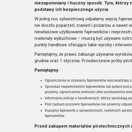
niezapomniany i huczny sposób. Tym, którzy 
podstawy ich bezpiecznego użycia.
W jedną noc sylwestrową odpalamy więcej fajerwer
nie doszło poparzeń, zranień i pożarów, a nawet 
niewłaściwe użytkowanie fajerwerków i nieprzest
materiały wybuchowe – muszą być używane ostrożni
punkty handlowe oferujące takie wyroby i interwen
Pamiętajmy, że prawo zakazuje używania wyrobów 
grudnia oraz 1 stycznia. Przedwczesne próby piro
Pamiętajmy:
Ograniczenia w używaniu fajerwerków wprowadzają za
Sprzedaż niepełnoletnim fajerwerków lub petard jest p
grzywny, ograniczenia wolności albo pozbawienia woln
Informujmy policję o handlowcach, którzy sprzedają p
Pod żadnym pozorem fajerwerków nie powinny odpalać 
Kupujmy fajerwerki u sprawdzonych, rzetelnych sprze
fajerwerków.
Przed zakupem materiałów pirotechnicznych n