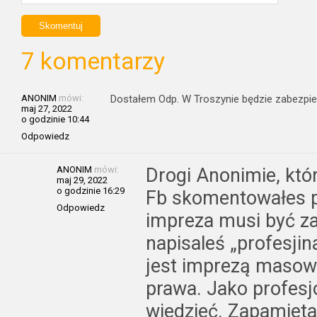
7 komentarzy
ANONIM
mówi:
Dostałem Odp. W Troszynie będzie zabezpi
maj 27, 2022
o godzinie 10:44
Odpowiedz
ANONIM
mówi:
Drogi Anonimie, któ
maj 29, 2022
o godzinie 16:29
Fb skomentowałes po
Odpowiedz
impreza musi być za
napisaleś „profesji
jest imprezą masow
prawa. Jako profesj
wiedzieć. Zapamieta