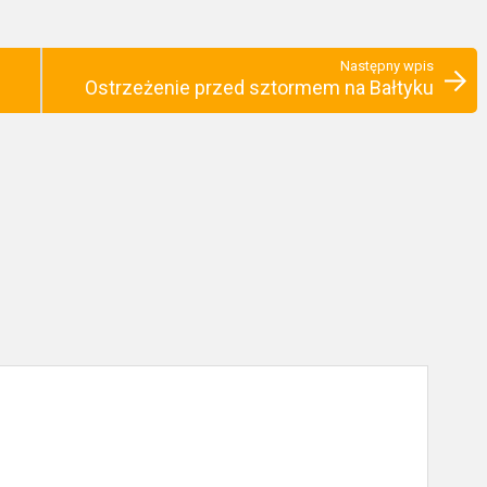
Następny wpis
Ostrzeżenie przed sztormem na Bałtyku