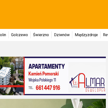
olin
Golczewo
Świerzno
Dziwnów
Międzyzdroje
Re