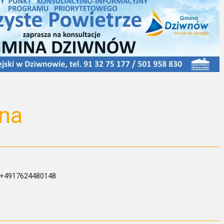
ana
l.+4917624480148