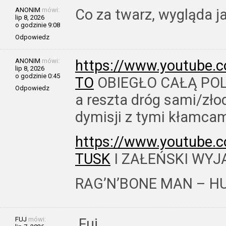
ANONIM
mówi:
Co za twarz, wygląda j
lip 8, 2026
o godzinie 9:08
Odpowiedz
ANONIM
mówi:
https://www.youtube.
lip 8, 2026
o godzinie 0:45
TO
OBIEGŁO CAŁĄ POL
Odpowiedz
a reszta dróg sami/złod
dymisji z tymi kłamcam
https://www.youtube.
TUSK
I ZAŁEŃSKI WYJA
RAG’N’BONE MAN – 
FUJ
mówi:
Fuj