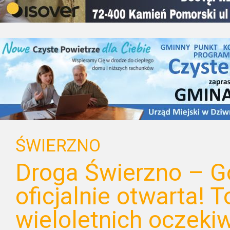
ŚWIERZNO
Droga Świerzno – G
oficjalnie otwarta! T
wieloletnich oczeki