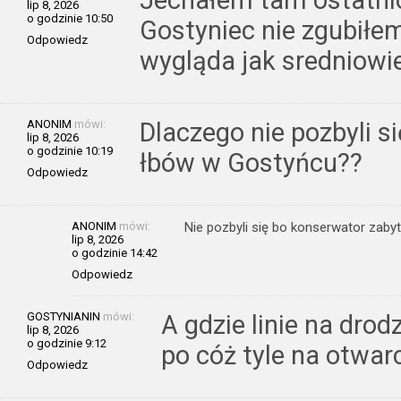
lip 8, 2026
o godzinie 10:50
Gostyniec nie zgubiłe
Odpowiedz
wygląda jak sredniowi
ANONIM
mówi:
Dlaczego nie pozbyli s
lip 8, 2026
o godzinie 10:19
łbów w Gostyńcu??
Odpowiedz
ANONIM
mówi:
Nie pozbyli się bo konserwator zaby
lip 8, 2026
o godzinie 14:42
Odpowiedz
GOSTYNIANIN
mówi:
A gdzie linie na drod
lip 8, 2026
o godzinie 9:12
po cóż tyle na otwar
Odpowiedz