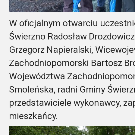
W oficjalnym otwarciu uczestni
Świerzno Radosław Drozdowicz,
Grzegorz Napieralski, Wicewoj
Zachodniopomorski Bartosz Br
Województwa Zachodniopomor
Smoleńska, radni Gminy Świerzn
przedstawiciele wykonawcy, zap
mieszkańcy.