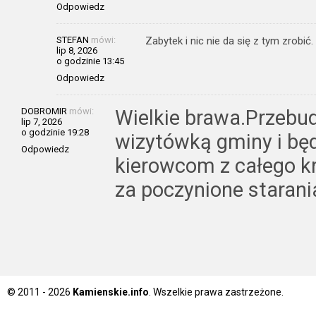
Odpowiedz
STEFAN
mówi:
Zabytek i nic nie da się z tym zrobić.
lip 8, 2026
o godzinie 13:45
Odpowiedz
DOBROMIR
mówi:
Wielkie brawa.Przebu
lip 7, 2026
o godzinie 19:28
wizytówką gminy i będz
Odpowiedz
kierowcom z całego k
za poczynione starania
© 2011 - 2026
Kamienskie.info
. Wszelkie prawa zastrzeżone.