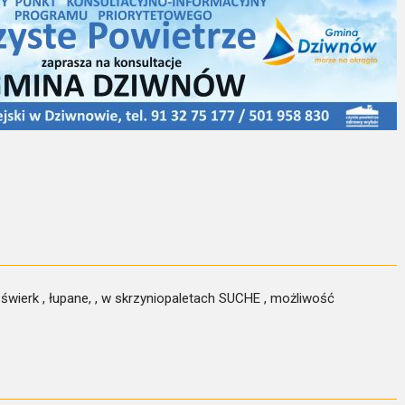
wierk , łupane, , w skrzyniopaletach SUCHE , możliwość