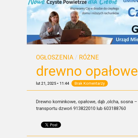
OGŁOSZENIA
/
RÓŻNE
drewno opałowe
lut 21, 2025
•
11:44
Brak Komentarzy
Drewno kominkowe, opałowe, dąb ,olcha, sosna – ś
transportu dzwoń 913822010 lub 603188760