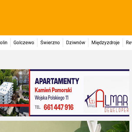
olin
Golczewo
Świerzno
Dziwnów
Międzyzdroje
Re