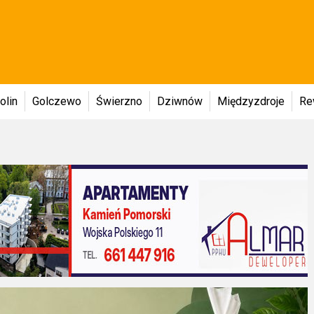
olin
Golczewo
Świerzno
Dziwnów
Międzyzdroje
Re