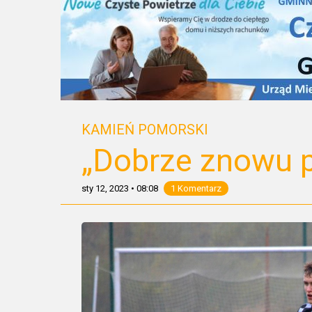
KAMIEŃ POMORSKI
„Dobrze znowu p
sty 12, 2023
•
08:08
1 Komentarz