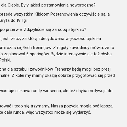
dla Ciebie. Były jakieś postanowienia noworoczne?
 przede wszystkim Kibicom.Postanowienia oczywiście są, a
ryfa do IV ligi.
po przerwie. Zdążyliście się za sobą stęsknić?
o jest rzecz, za którą zdecydowana większość tęskniła.
i czas ciężkich treningów. Z reguły zawodnicy mówią, że to
ab zaplanował 6 sparingów. Będzie intensywnie ale też chyba
olski.
a dla sztabu i zawodników. Trenerzy będą mogli bez presji
nalne. Z kolei my mamy okazję dobrze przygotować się przed
zwiastuje ciekawa rundę wiosenną, ale też chyba motywuje do
wać i tego się trzymamy. Nasza pozycja mogła być lepsza,
ze cała runda, więc wszystko może się wydarzyć.