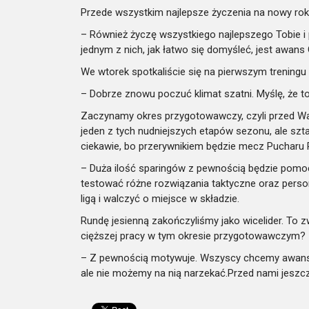
Przede wszystkim najlepsze życzenia na nowy rok 
– Również życzę wszystkiego najlepszego Tobie i
jednym z nich, jak łatwo się domyśleć, jest awans G
We wtorek spotkaliście się na pierwszym treningu 
– Dobrze znowu poczuć klimat szatni. Myślę, że t
Zaczynamy okres przygotowawczy, czyli przed Wam
jeden z tych nudniejszych etapów sezonu, ale szt
ciekawie, bo przerywnikiem będzie mecz Pucharu P
– Duża ilość sparingów z pewnością będzie pomocn
testować różne rozwiązania taktyczne oraz perso
ligą i walczyć o miejsce w składzie.
Rundę jesienną zakończyliśmy jako wicelider. To 
cięższej pracy w tym okresie przygotowawczym?
– Z pewnością motywuje. Wszyscy chcemy awanso
ale nie możemy na nią narzekać.Przed nami jeszc