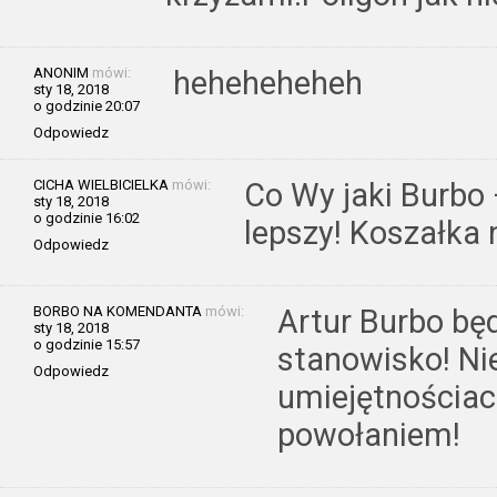
ANONIM
mówi:
heheheheheh
sty 18, 2018
o godzinie 20:07
Odpowiedz
CICHA WIELBICIELKA
mówi:
Co Wy jaki Burbo 
sty 18, 2018
o godzinie 16:02
lepszy! Koszałka 
Odpowiedz
BORBO NA KOMENDANTA
mówi:
Artur Burbo będ
sty 18, 2018
o godzinie 15:57
stanowisko! Ni
Odpowiedz
umiejętnościach
powołaniem!