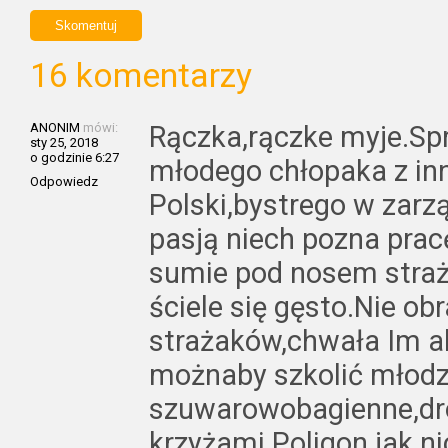
16 komentarzy
ANONIM
mówi:
Rączka,rączke myje.Sp
sty 25, 2018
o godzinie 6:27
młodego chłopaka z in
Odpowiedz
Polski,bystrego w zarz
pasją niech pozna pra
sumie pod nosem straż
ściele się gęsto.Nie ob
strażaków,chwała Im a
możnaby szkolić młodz
szuwarowobagienne,dr
krzyżami.Poligon jak ni