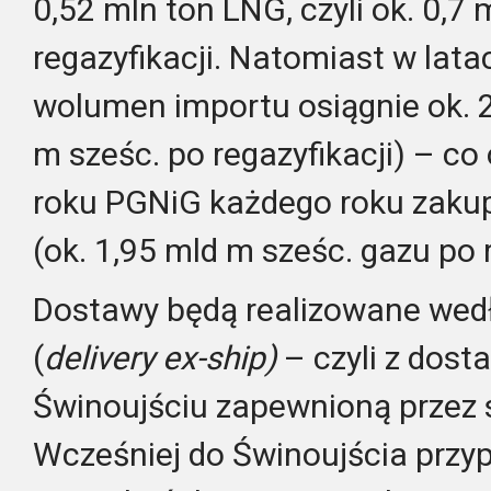
0,52 mln ton LNG, czyli ok. 0,7
regazyfikacji. Natomiast w lat
wolumen importu osiągnie ok. 2
m sześc. po regazyfikacji) – c
roku PGNiG każdego roku zakup
(ok. 1,95 mld m sześc. gazu po r
Dostawy będą realizowane wed
(
delivery ex-ship)
– czyli z dost
Świnoujściu zapewnioną przez 
Wcześniej do Świnoujścia przy