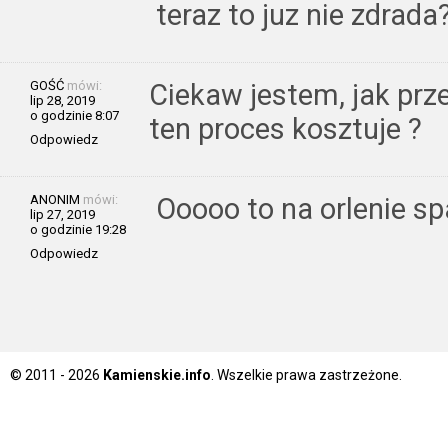
teraz to juz nie zdrada
GOŚĆ
mówi:
Ciekaw jestem, jak przeb
lip 28, 2019
o godzinie 8:07
ten proces kosztuje ?
Odpowiedz
ANONIM
mówi:
Ooooo to na orlenie spa
lip 27, 2019
o godzinie 19:28
Odpowiedz
© 2011 - 2026
Kamienskie.info
. Wszelkie prawa zastrzeżone.