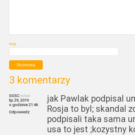
Imię
3 komentarzy
GOSC
mówi:
jak Pawlak podpisal 
lip 29, 2019
o godzinie 21:46
Rosja to byl; skandal z
Odpowiedz
podpisali taka sama u
usa to jest ;kozystny k