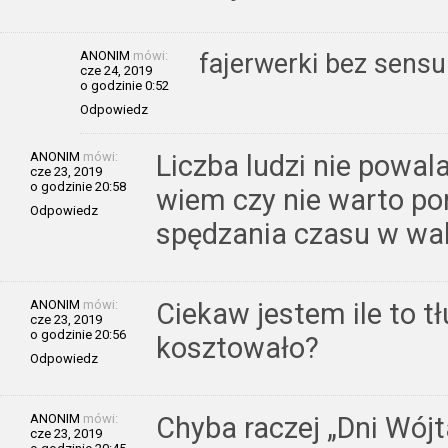
ANONIM
mówi:
fajerwerki bez sensu
cze 24, 2019
o godzinie 0:52
Odpowiedz
ANONIM
mówi:
Liczba ludzi nie powala
cze 23, 2019
o godzinie 20:58
wiem czy nie warto po
Odpowiedz
spędzania czasu w wak
ANONIM
mówi:
Ciekaw jestem ile to t
cze 23, 2019
o godzinie 20:56
kosztowało?
Odpowiedz
ANONIM
mówi:
Chyba raczej „Dni Wójt
cze 23, 2019