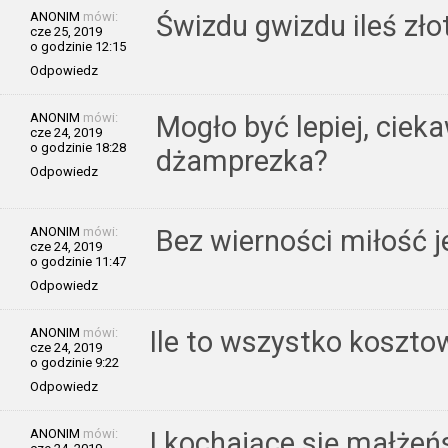
ANONIM
mówi:
Świzdu gwizdu ileś zło
cze 25, 2019
o godzinie 12:15
Odpowiedz
ANONIM
mówi:
Mogło być lepiej, ciek
cze 24, 2019
o godzinie 18:28
dżamprezka?
Odpowiedz
ANONIM
mówi:
Bez wierności miłość j
cze 24, 2019
o godzinie 11:47
Odpowiedz
ANONIM
mówi:
Ile to wszystko koszto
cze 24, 2019
o godzinie 9:22
Odpowiedz
ANONIM
mówi:
I kochające się małżeń