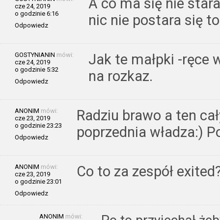
A co ma się nie star
cze 24, 2019
o godzinie 6:16
nic nie postara się to
Odpowiedz
GOSTYNIANIN
mówi:
Jak te małpki -ręce 
cze 24, 2019
o godzinie 5:32
na rozkaz.
Odpowiedz
ANONIM
mówi:
Radziu brawo a ten cał
cze 23, 2019
o godzinie 23:23
poprzednia władza:) P
Odpowiedz
ANONIM
mówi:
Co to za zespół exited
cze 23, 2019
o godzinie 23:01
Odpowiedz
ANONIM
mówi: