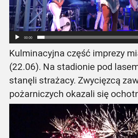
00:00
Kulminacyjna część imprezy mi
(22.06). Na stadionie pod lasem
stanęli strażacy. Zwycięzcą z
pożarniczych okazali się ochot
Odtwarzacz
video