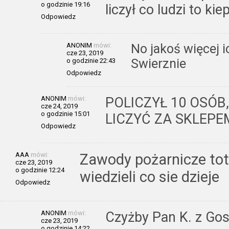
o godzinie 19:16
liczył co ludzi to ki
Odpowiedz
ANONIM
mówi:
No jakoś więcej i
cze 23, 2019
Swierznie
o godzinie 22:43
Odpowiedz
ANONIM
mówi:
POLICZYŁ 10 OSÓB,
cze 24, 2019
o godzinie 15:01
LICZYĆ ZA SKLEP
Odpowiedz
AAA
mówi:
Zawody pożarnicze tot
cze 23, 2019
o godzinie 12:24
wiedzieli co sie dzieje
Odpowiedz
ANONIM
mówi:
Czyżby Pan K. z Gos
cze 23, 2019
o godzinie 14:22