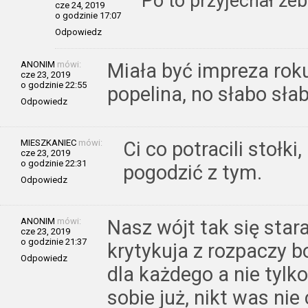
Po to przyjechał ż
cze 24, 2019
o godzinie 17:07
Odpowiedz
ANONIM
mówi:
Miała być impreza rok
cze 23, 2019
o godzinie 22:55
popelina, no słabo sła
Odpowiedz
MIESZKANIEC
mówi:
Ci co potracili stołk
cze 23, 2019
o godzinie 22:31
pogodzić z tym.
Odpowiedz
ANONIM
mówi:
Nasz wójt tak się stara
cze 23, 2019
o godzinie 21:37
krytykuja z rozpaczy 
Odpowiedz
dla każdego a nie tylko
sobie już, nikt was nie