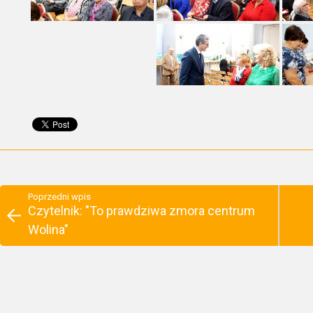
Poprzedni wpis
Czytelnik: "To prawdziwa zmora centrum
Wolina"