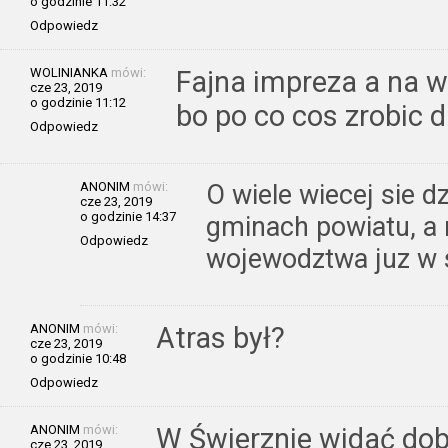
o godzinie 11:32
Odpowiedz
WOLINIANKA
mówi:
Fajna impreza a na ws
cze 23, 2019
o godzinie 11:12
bo po co cos zrobic
Odpowiedz
ANONIM
mówi:
O wiele wiecej sie dz
cze 23, 2019
o godzinie 14:37
gminach powiatu, a
Odpowiedz
wojewodztwa juz w 
ANONIM
mówi:
Atras był?
cze 23, 2019
o godzinie 10:48
Odpowiedz
ANONIM
mówi:
W Świerznie widać dob
cze 23, 2019