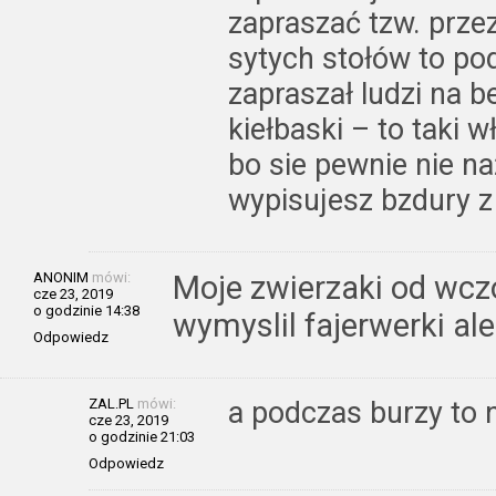
zapraszać tzw. prze
sytych stołów to pod
zapraszał ludzi na 
kiełbaski – to taki 
bo sie pewnie nie na
wypisujesz bzdury z
ANONIM
mówi:
Moje zwierzaki od wczo
cze 23, 2019
o godzinie 14:38
wymyslil fajerwerki a
Odpowiedz
ZAL.PL
mówi:
a podczas burzy to 
cze 23, 2019
o godzinie 21:03
Odpowiedz