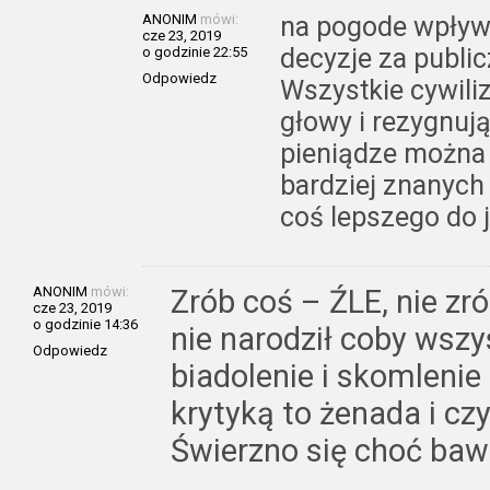
ANONIM
mówi:
na pogode wpływu
cze 23, 2019
decyzje za publi
o godzinie 22:55
Odpowiedz
Wszystkie cywili
głowy i rezygnują
pieniądze można b
bardziej znanyc
coś lepszego do 
ANONIM
mówi:
Zrób coś – ŹLE, nie zró
cze 23, 2019
o godzinie 14:36
nie narodził coby wszy
Odpowiedz
biadolenie i skomlenie
krytyką to żenada i cz
Świerzno się choć baw