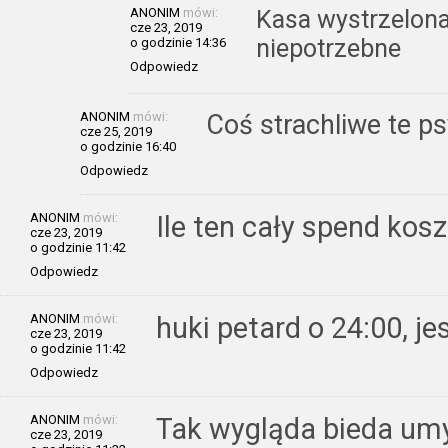
ANONIM
mówi:
Kasa wystrzelona
cze 23, 2019
niepotrzebne
o godzinie 14:36
Odpowiedz
ANONIM
mówi:
Coś strachliwe te ps
cze 25, 2019
o godzinie 16:40
Odpowiedz
ANONIM
mówi:
Ile ten cały spend kos
cze 23, 2019
o godzinie 11:42
Odpowiedz
ANONIM
mówi:
huki petard o 24:00, 
cze 23, 2019
o godzinie 11:42
Odpowiedz
ANONIM
mówi:
Tak wygląda bieda um
cze 23, 2019