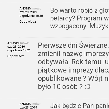
ANONIM
mówi:
Bo warto robić z gł
cze 23, 2019
o godzinie 18:38
petardy? Program w 
Odpowiedz
wzbogacony. Muzyka
ANONIM
mówi:
Pierwsze dni Świerzn
cze 23, 2019
o godzinie 14:21
zmienił nazwę imprezy,
Odpowiedz
odbywała. Rok temu lud
piątkowe imprezy dlac
opublikowane ? Wójt ni
było 10 osób ? :D
ANONIM
mówi:
Jak będzie Pan pani
cze 23, 2019