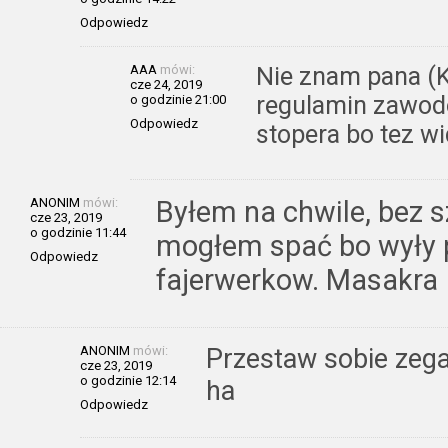
Odpowiedz
AAA
mówi:
Nie znam pana (K
cze 24, 2019
regulamin zawodo
o godzinie 21:00
Odpowiedz
stopera bo tez w
ANONIM
mówi:
Byłem na chwile, bez s
cze 23, 2019
o godzinie 11:44
mogłem spać bo wyły p
Odpowiedz
fajerwerkow. Masakra
ANONIM
mówi:
Przestaw sobie zegar
cze 23, 2019
o godzinie 12:14
ha
Odpowiedz