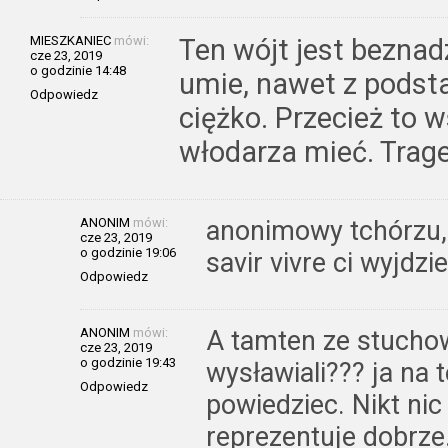
MIESZKANIEC
mówi:
Ten wójt jest beznadz
cze 23, 2019
o godzinie 14:48
umie, nawet z podsta
Odpowiedz
ciężko. Przecież to w
włodarza mieć. Trag
ANONIM
mówi:
anonimowy tchórzu, n
cze 23, 2019
o godzinie 19:06
savir vivre ci wyjd
Odpowiedz
ANONIM
mówi:
A tamten ze stuchow
cze 23, 2019
o godzinie 19:43
wysławiali??? ja na
Odpowiedz
powiedziec. Nikt nic
reprezentuje dobrze