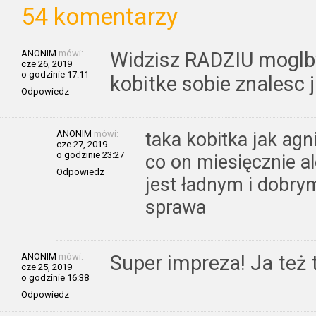
54 komentarzy
ANONIM
mówi:
Widzisz RADZIU moglby
cze 26, 2019
o godzinie 17:11
kobitke sobie znalesc
Odpowiedz
ANONIM
mówi:
taka kobitka jak agn
cze 27, 2019
o godzinie 23:27
co on miesięcznie al
Odpowiedz
jest ładnym i dobry
sprawa
ANONIM
mówi:
Super impreza! Ja też
cze 25, 2019
o godzinie 16:38
Odpowiedz