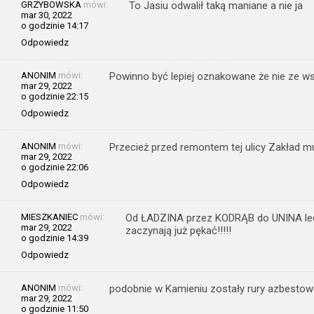
GRZYBOWSKA
mówi:
To Jasiu odwalił taką maniane a nie ja
mar 30, 2022
o godzinie 14:17
Odpowiedz
ANONIM
mówi:
Powinno być lepiej oznakowane że nie ze wsz
mar 29, 2022
o godzinie 22:15
Odpowiedz
ANONIM
mówi:
Przecież przed remontem tej ulicy Zakład m
mar 29, 2022
o godzinie 22:06
Odpowiedz
MIESZKANIEC
mówi:
Od ŁADZINA przez KODRĄB do UNINA lecą
mar 29, 2022
zaczynają już pękać!!!!!
o godzinie 14:39
Odpowiedz
ANONIM
mówi:
podobnie w Kamieniu zostały rury azbestow
mar 29, 2022
o godzinie 11:50