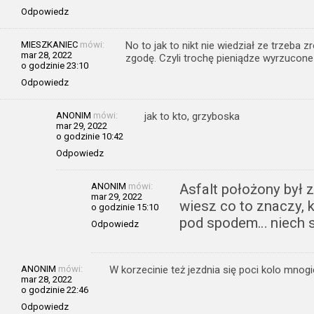
Odpowiedz
MIESZKANIEC
mówi:
No to jak to nikt nie wiedział ze trzeba zr
mar 28, 2022
zgodę. Czyli trochę pieniądze wyrzucone
o godzinie 23:10
Odpowiedz
ANONIM
mówi:
jak to kto, grzyboska
mar 29, 2022
o godzinie 10:42
Odpowiedz
ANONIM
mówi:
Asfalt położony był z
mar 29, 2022
wiesz co to znaczy, k
o godzinie 15:10
pod spodem… niech s
Odpowiedz
ANONIM
mówi:
W korzecinie też jezdnia się poci kolo mnog
mar 28, 2022
o godzinie 22:46
Odpowiedz