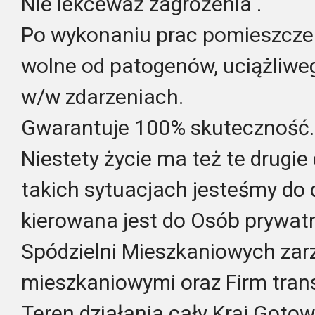
Nie lekceważ zagrożenia .
Po wykonaniu prac pomieszczen
wolne od patogenów, uciążliweg
w/w zdarzeniach.
Gwarantuje 100% skuteczność.
Niestety życie ma też te drugi
takich sytuacjach jesteśmy do 
kierowana jest do Osób prywatn
Spódzielni Mieszkaniowych za
mieszkaniowymi oraz Firm tran
Teren działania cały Kraj.Goto