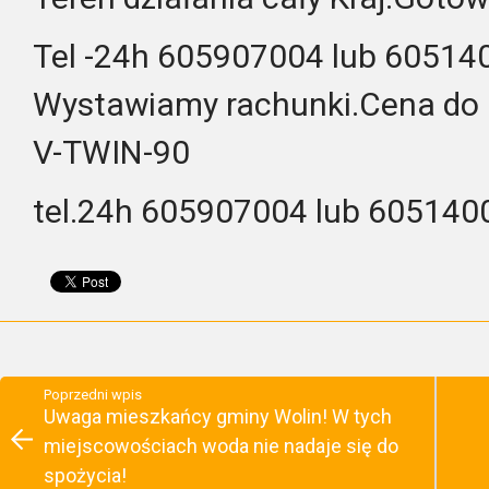
Tel -24h 605907004 lub 60514
Wystawiamy rachunki.Cena do 
V-TWIN-90
tel.24h 605907004 lub 605140
Poprzedni wpis
Uwaga mieszkańcy gminy Wolin! W tych
miejscowościach woda nie nadaje się do
spożycia!