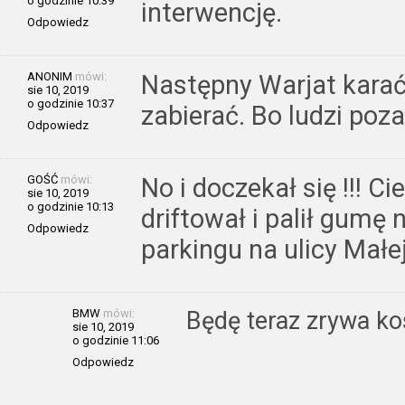
o godzinie 10:39
interwencję.
Odpowiedz
ANONIM
mówi:
Następny Warjat karać 
sie 10, 2019
o godzinie 10:37
zabierać. Bo ludzi poza
Odpowiedz
GOŚĆ
mówi:
No i doczekał się !!! C
sie 10, 2019
o godzinie 10:13
driftował i palił gumę
Odpowiedz
parkingu na ulicy Małej
BMW
mówi:
Będę teraz zrywa ko
sie 10, 2019
o godzinie 11:06
Odpowiedz