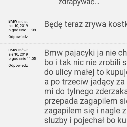
zdrapywać…
BMW
mówi:
Będę teraz zrywa kost
sie 10, 2019
o godzinie 11:08
Odpowiedz
BMW
mówi:
Bmw pajacyki ja nie ch
sie 10, 2019
o godzinie 11:05
bo i tak nic nie zrobil
Odpowiedz
do ulicy małej to kupu
a po trzeciw jadący z
mi do tylnego zderzaka
przepada zagapilem si
zagapilem się i nagle 
sluzby i pojechał bo k