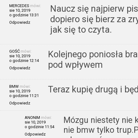
MERCEDES
mówi:
Naucz się najpierw pi
sie 10, 2019
o godzinie 13:31
dopiero się bierz za z
Odpowiedz
jak się to czyta.
GOŚĆ
mówi:
Kolejnego poniosła bra
sie 10, 2019
o godzinie 12:14
pod wpływem
Odpowiedz
BMW
mówi:
Teraz kupię drugą i bę
sie 10, 2019
o godzinie 11:21
Odpowiedz
ANONIM
mówi:
Mózgu niestety nie k
sie 10, 2019
o godzinie 11:54
nie bmw tylko trup.
Odpowiedz