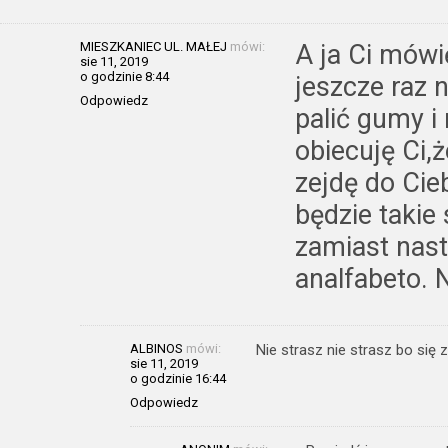
MIESZKANIEC UL. MAŁEJ
mówi:
A ja Ci mówi
sie 11, 2019
o godzinie 8:44
jeszcze raz 
Odpowiedz
palić gumy i
obiecuję Ci,ż
zejdę do Cieb
będzie takie
zamiast nas
analfabeto. 
ALBINOS
mówi:
Nie strasz nie strasz bo się 
sie 11, 2019
o godzinie 16:44
Odpowiedz