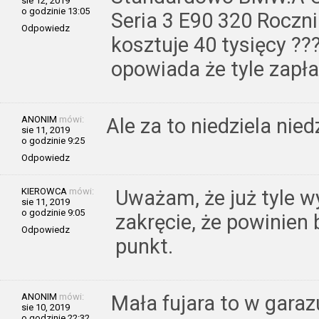
sie 12, 2019
o godzinie 13:05
Seria 3 E90 320 Roczni
Odpowiedz
kosztuje 40 tysięcy ???
opowiada że tyle zapła
ANONIM
mówi:
Ale za to niedziela nied
sie 11, 2019
o godzinie 9:25
Odpowiedz
KIEROWCA
mówi:
Uważam, że już tyle 
sie 11, 2019
o godzinie 9:05
zakręcie, że powinien
Odpowiedz
punkt.
ANONIM
mówi:
Mała fujara to w gara
sie 10, 2019
o godzinie 22:32