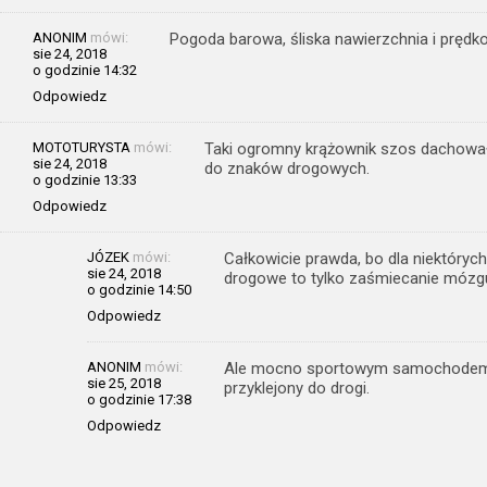
ANONIM
mówi:
Pogoda barowa, śliska nawierzchnia i prędko
sie 24, 2018
o godzinie 14:32
Odpowiedz
MOTOTURYSTA
mówi:
Taki ogromny krążownik szos dachował?
sie 24, 2018
do znaków drogowych.
o godzinie 13:33
Odpowiedz
JÓZEK
mówi:
Całkowicie prawda, bo dla niektóryc
sie 24, 2018
drogowe to tylko zaśmiecanie mózg
o godzinie 14:50
Odpowiedz
ANONIM
mówi:
Ale mocno sportowym samochodem pole
sie 25, 2018
przyklejony do drogi.
o godzinie 17:38
Odpowiedz