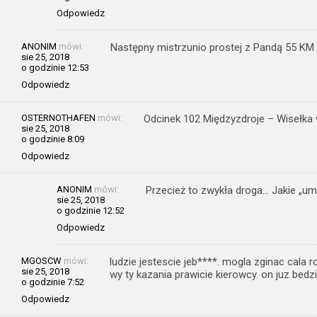
Odpowiedz
ANONIM
mówi:
Następny mistrzunio prostej z Pandą 55 KM 
sie 25, 2018
o godzinie 12:53
Odpowiedz
OSTERNOTHAFEN
mówi:
Odcinek 102 Międzyzdroje – Wisełka w
sie 25, 2018
o godzinie 8:09
Odpowiedz
ANONIM
mówi:
Przecież to zwykła droga… Jakie „um
sie 25, 2018
o godzinie 12:52
Odpowiedz
MGOSCW
mówi:
ludzie jestescie jeb****. mogla zginac cala r
sie 25, 2018
wy ty kazania prawicie kierowcy. on juz bedzie
o godzinie 7:52
Odpowiedz