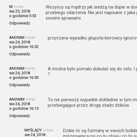
M
mówi:
Wszyscy są mądrzy jak siedzą na dupie w do
sie 25, 2018
przebiegu zdarzenia. Nie jest napisane z jaka 
o godzinie 0:53
swoimi sprawami.
Odpowiedz
ANONIM
mówi:
przyczyna wypadku głupota kierowcy ignor
sie 24, 2018
o godzinie 16:52
Odpowiedz
ANONIM
mówi:
A można było pomalu dokulać się do celu. I p
sie 24, 2018
?
o godzinie 16:50
Odpowiedz
ANONIM
mówi:
To nie pierwszy wypadek dokładnie w tym mi
sie 24, 2018
przebiegające przez drogę stado dzików.
o godzinie 16:15
Odpowiedz
MYŚLĄCY.
mówi:
Dzikie to są furmany w swoich bolida
sie 24, 2018
mózgownicą po co tu stoją i co to są