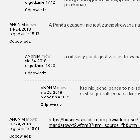
o godzinie 17:12
przekonać.
Odpowiedz
ANONIM
mówi:
A Panda czasami nie jest zarejestrowana n
sie 24, 2018
o godzinie 15:13
Odpowiedz
ANONIM
mówi:
a od kiedy panda jest zarejestrowan
sie 24, 2018
o godzinie 18:20
Odpowiedz
ANONIM
mówi:
Kto nie jechal panda to nie z
sie 25, 2018
szybko potrafi jechac a kier
o godzinie 10:43
Odpowiedz
ANONIM
mówi:
https://businessinsider.com.pl/wiadomosci
sie 24, 2018
mandatow/t2wfzm3?utm_source=fb&utm_m
o godzinie 15:01
Odpowiedz