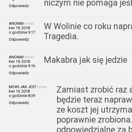
niczym nie pomaga jeśl
Odpowiedz
ANONIM
mówi:
W Wolinie co roku napra
kwi 19, 2018
o godzinie 9:17
Tragedia.
Odpowiedz
ANONIM
mówi:
Makabra jak się jedzie
kwi 19, 2018
o godzinie 9:16
Odpowiedz
MOWI JAK JEST
mówi:
Zamiast zrobić raz 
kwi 19, 2018
o godzinie 8:39
będzie teraz napraw
Odpowiedz
ze koszt jej utrzyma
poprawnie zrobiona.
odpowiedzialne za b