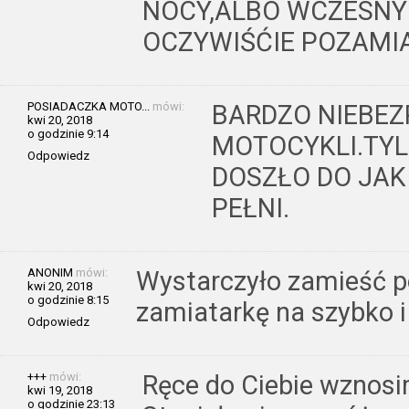
NOCY,ALBO WCZESNY
OCZYWIŚĆIE POZAMIA
POSIADACZKA MOTO...
mówi:
BARDZO NIEBEZ
kwi 20, 2018
o godzinie 9:14
MOTOCYKLI.TYLK
Odpowiedz
DOSZŁO DO JAK
PEŁNI.
ANONIM
mówi:
Wystarczyło zamieść po
kwi 20, 2018
o godzinie 8:15
zamiatarkę na szybko i
Odpowiedz
+++
mówi:
Ręce do Ciebie wznosi
kwi 19, 2018
o godzinie 23:13