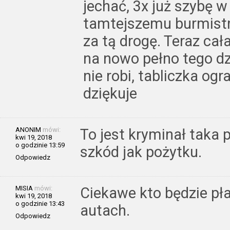
jechać, 3x już szybę w
tamtejszemu burmistr
za tą drogę. Teraz cał
na nowo pełno tego dz
nie robi, tabliczka og
dziękuje
ANONIM
mówi:
To jest kryminał taka
kwi 19, 2018
o godzinie 13:59
szkód jak pożytku.
Odpowiedz
MISIA
mówi:
Ciekawe kto będzie pła
kwi 19, 2018
o godzinie 13:43
autach.
Odpowiedz