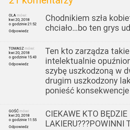
21 komentarzy
OLA
mówi:
Chodnikiem szła kobie
kwi 20, 2018
o godzinie 21:52
chciało…bo ten grys ud
Odpowiedz
TOMASZ
mówi:
Ten kto zarządza takie
kwi 20, 2018
o godzinie 15:43
intelektualnie opuźni
Odpowiedz
szybę uszkodzoną w d
drugim uszkodzony lak
ponieść konsekwencje z
GOŚĆ
mówi:
CIEKAWE KTO BĘDZIE 
kwi 20, 2018
o godzinie 11:55
LAKIERU???POWINNI 
Odpowiedz