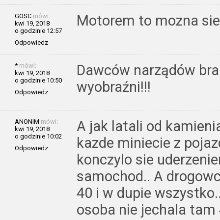
GOSC
mówi:
Motorem to mozna sie 
kwi 19, 2018
o godzinie 12:57
Odpowiedz
*
mówi:
Dawców narządów brak 
kwi 19, 2018
o godzinie 10:50
wyobraźni!!!
Odpowiedz
ANONIM
mówi:
A jak latali od kamien
kwi 19, 2018
o godzinie 10:02
kazde miniecie z poja
Odpowiedz
konczylo sie uderzen
samochod.. A drogowcy
40 i w dupie wszystko.
osoba nie jechala tam 