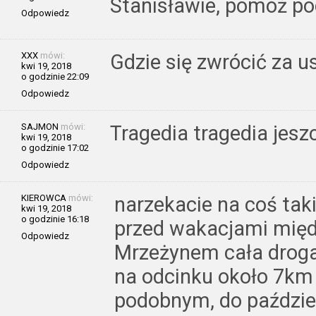
Stanisławie, pomóż p
Odpowiedz
XXX
mówi:
Gdzie się zwrócić za 
kwi 19, 2018
o godzinie 22:09
Odpowiedz
SAJMON
mówi:
Tragedia tragedia jeszcz
kwi 19, 2018
o godzinie 17:02
Odpowiedz
KIEROWCA
mówi:
narzekacie na coś tak
kwi 19, 2018
o godzinie 16:18
przed wakacjami mię
Odpowiedz
Mrzeżynem cała droga
na odcinku około 7km
podobnym, do paździer