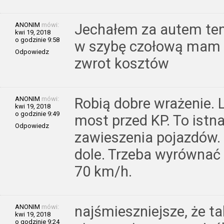
ANONIM
mówi:
Jechałem za autem ten
kwi 19, 2018
o godzinie 9:58
w szybę czołową mam p
Odpowiedz
zwrot kosztów
ANONIM
mówi:
Robią dobre wrażenie. L
kwi 19, 2018
o godzinie 9:49
most przed KP. To istna
Odpowiedz
zawieszenia pojazdów.
dole. Trzeba wyrównać
70 km/h.
ANONIM
mówi:
najśmieszniejsze, że 
kwi 19, 2018
o godzinie 9:24