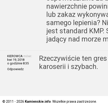
nawierzchnie powinn
lub zakaz wykonywa
samego lepienia? Ni
jest standard KMP. 
jadący nad morze m
KIEROWCA
mówi:
Rzeczywiście ten gres 
kwi 19, 2018
o godzinie 8:35
karoserii i szybach.
Odpowiedz
© 2011 - 2026
Kamienskie.info
. Wszelkie prawa zastrzeżone.