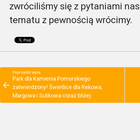
zwróciliśmy się z pytaniami na
tematu z pewnością wrócimy.
Poprzedni wpis
Park dla Kamienia Pomorskiego
zatwierdzony! Świetlice dla Rekowa,
Margowa i Sulikowa coraz bliżej