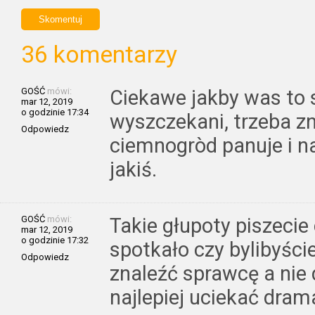
36 komentarzy
GOŚĆ
mówi:
Ciekawe jakby was to s
mar 12, 2019
o godzinie 17:34
wyszczekani, trzeba zn
Odpowiedz
ciemnogròd panuje i na
jakiś.
GOŚĆ
mówi:
Takie głupoty piszecie
mar 12, 2019
o godzinie 17:32
spotkało czy bylibyści
Odpowiedz
znaleźć sprawcę a nie 
najlepiej uciekać drama