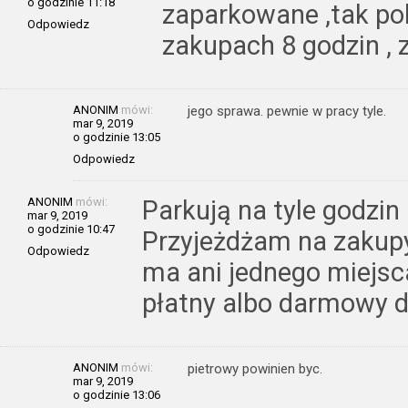
o godzinie 11:18
zaparkowane ,tak pok
Odpowiedz
zakupach 8 godzin , 
ANONIM
mówi:
jego sprawa. pewnie w pracy tyle.
mar 9, 2019
o godzinie 13:05
Odpowiedz
ANONIM
mówi:
Parkują na tyle godzin 
mar 9, 2019
o godzinie 10:47
Przyjeżdżam na zakupy
Odpowiedz
ma ani jednego miejsc
płatny albo darmowy 
ANONIM
mówi:
pietrowy powinien byc.
mar 9, 2019
o godzinie 13:06