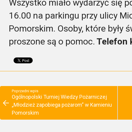
Wszystko miało wydarzyć się p
16.00 na parkingu przy ulicy M
Pomorskim. Osoby, które były ś
proszone są o pomoc.
Telefon 
Poprzedni wpis
Ogólnopolski Turniej Wiedzy Pożarniczej
„Młodzież zapobiega pożarom” w Kamieniu
Pomorskim