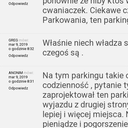
ponownie że niby ktoś 
Odpowiedz
cwaniaczek. Ciekawe cz
Parkowania, ten parkin
GREG
mówi:
Właśnie niech władza 
mar 9, 2019
o godzinie 8:32
czegoś są .
Odpowiedz
ANONIM
mówi:
Na tym parkingu takie 
mar 9, 2019
o godzinie 8:31
codzienność , pytanie t
Odpowiedz
zaprojektował ten parki
wyjazdu z drugiej stron
lepiej i więcej miejsca
pieniądze i pogorszeni