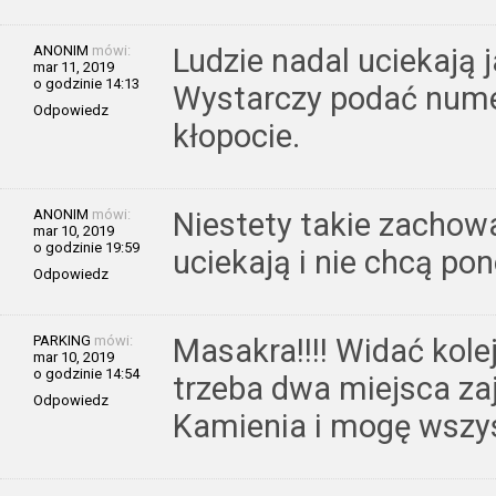
ANONIM
mówi:
Ludzie nadal uciekają j
mar 11, 2019
o godzinie 14:13
Wystarczy podać numer
Odpowiedz
kłopocie.
ANONIM
mówi:
Niestety takie zachow
mar 10, 2019
o godzinie 19:59
uciekają i nie chcą po
Odpowiedz
PARKING
mówi:
Masakra!!!! Widać kole
mar 10, 2019
o godzinie 14:54
trzeba dwa miejsca za
Odpowiedz
Kamienia i mogę wszys