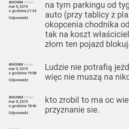
ANONIM
mówi:
na tym parkingu od tygo
mar 9, 2019
o godzinie 21:34
auto (przy tablicy z p
Odpowiedz
okopcenia chodnika od
tak na koszt właścicie
złom ten pojazd bloku
ANONIM
mówi:
Ludzie nie potrafią jeźd
mar 9, 2019
o godzinie 19:08
więc nie muszą na nik
Odpowiedz
ANONIM
mówi:
kto zrobil to ma oc wie
mar 9, 2019
o godzinie 18:46
przyznanie sie.
Odpowiedz