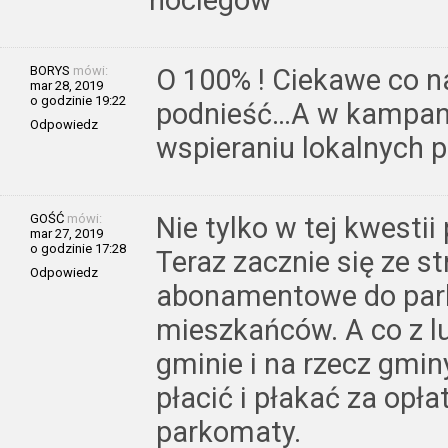
BORYS
mówi:
O 100% ! Ciekawe co n
mar 28, 2019
o godzinie 19:22
podnieść…A w kampani
Odpowiedz
wspieraniu lokalnych 
GOŚĆ
mówi:
Nie tylko w tej kwestii
mar 27, 2019
o godzinie 17:28
Teraz zacznie się ze s
Odpowiedz
abonamentowe do park
mieszkańców. A co z l
gminie i na rzecz gmin
płacić i płakać za opł
parkomaty.