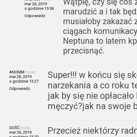
Wątpię, czy się coś 
mar 26, 2019
o godzinie 15:56
marudzić a i tak będ
Odpowiedz
musiałoby zakazać 
ciągach komunikacyj
Neptuna to latem kp
przecisnąć.
ANONIM
mówi:
Super!!! w końcu się sk
mar 26, 2019
o godzinie 13:27
narzekania a co roku 
Odpowiedz
jak by się nie opłacało
męczyć?jak na swoje b
GOŚĆ
mówi:
Przecież niektórzy radn
mar 26, 2019
o godzinie 13:20