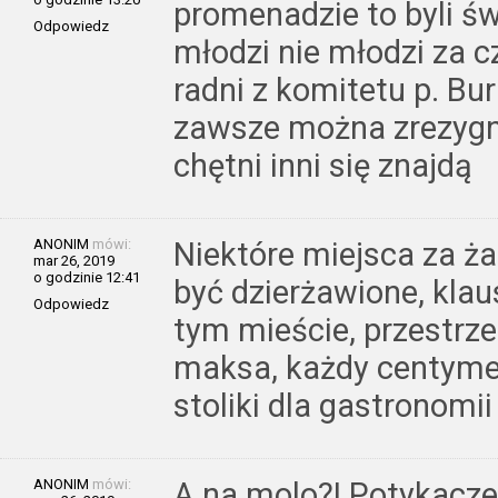
promenadzie to byli ś
Odpowiedz
młodzi nie młodzi za 
radni z komitetu p. Bu
zawsze można zrezygn
chętni inni się znajdą
ANONIM
mówi:
Niektóre miejsca za ż
mar 26, 2019
o godzinie 12:41
być dzierżawione, kla
Odpowiedz
tym mieście, przestrze
maksa, każdy centymet
stoliki dla gastronomii
ANONIM
mówi:
A na molo?! Potykacze 