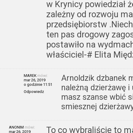
w Krynicy powiedział ż
zależny od rozwoju mał
przedsiębiorstw .Niec
ten pas drogowy zago
postawiło na wydmach s
właściciel-# Elita Międ
MAREK
mówi:
Arnoldzik dzbanek m
mar 26, 2019
o godzinie 11:51
należną dzierżawę i
Odpowiedz
masz szanse wbić się
smiesznej dzierżawy
ANONIM
mówi:
To co wybraliście to m
mar 26, 2019