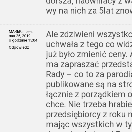
dorsza, naowniacy z wa
wy na nich za 5lat zno
MAREK
mówi:
Ale zdziwieni wszystko
mar 26, 2019
o godzinie 15:04
uchwała z tego co wid
Odpowiedz
już było zmienić ceny.
ma zapraszać przedsta
Rady – co to za parodi
publikowane są na str
łącznie z porządkiem o
chce. Nie trzeba hrabi
przedsiębiorcy z roku 
mając wszystkich w ty