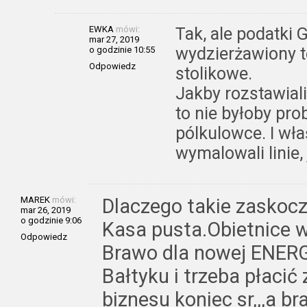
EWKA
mówi:
Tak, ale podatki 
mar 27, 2019
wydzierżawiony t
o godzinie 10:55
Odpowiedz
stolikowe.
Jakby rozstawial
to nie byłoby pro
pólkulowce. I wł
wymalowali linie, 
MAREK
mówi:
Dlaczego takie zaskocz
mar 26, 2019
o godzinie 9:06
Kasa pusta.Obietnice 
Odpowiedz
Brawo dla nowej ENERG
Bałtyku i trzeba płacić
biznesu koniec sr,,,a br