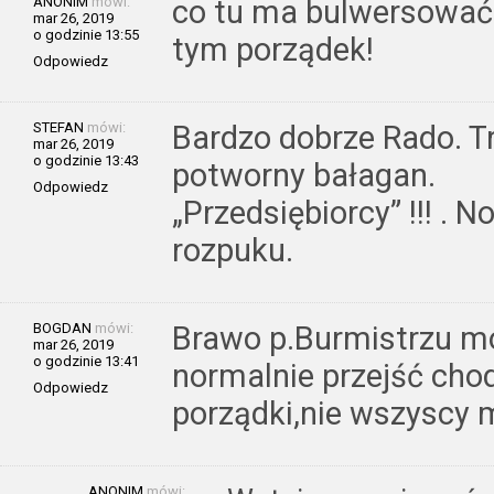
ANONIM
mówi:
co tu ma bulwersować?
mar 26, 2019
o godzinie 13:55
tym porządek!
Odpowiedz
STEFAN
mówi:
Bardzo dobrze Rado. T
mar 26, 2019
o godzinie 13:43
potworny bałagan.
Odpowiedz
„Przedsiębiorcy” !!! . 
rozpuku.
BOGDAN
mówi:
Brawo p.Burmistrzu m
mar 26, 2019
o godzinie 13:41
normalnie przejść cho
Odpowiedz
porządki,nie wszyscy 
ANONIM
mówi: