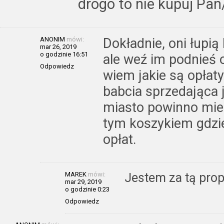
drogo to nie kupuj Pan/
ANONIM
mówi:
Dokładnie, oni łupią
mar 26, 2019
o godzinie 16:51
ale weź im podnieś o
Odpowiedz
wiem jakie są opłaty
babcia sprzedająca j
miasto powinno mieć
tym koszykiem gdzi
opłat.
MAREK
mówi:
Jestem za tą prop
mar 29, 2019
o godzinie 0:23
Odpowiedz