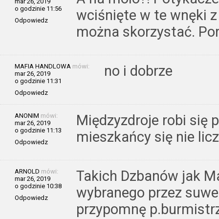
mar 26, 2019
o godzinie 11:56
wciśnięte w te wnęki z
Odpowiedz
można skorzystać. Por
MAFIA HANDLOWA
mówi:
no i dobrze
mar 26, 2019
o godzinie 11:31
Odpowiedz
ANONIM
mówi:
Międzyzdroje robi się 
mar 26, 2019
o godzinie 11:13
mieszkańcy się nie licz
Odpowiedz
ARNOLD
mówi:
Takich Dzbanów jak Ma
mar 26, 2019
o godzinie 10:38
wybranego przez suwer
Odpowiedz
przypomnę p.burmistrzo