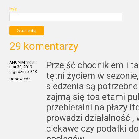
Imię
29 komentarzy
ANONIM
mówi:
Przejść chodnikiem i t
mar 30, 2019
o godzinie 9:13
tętni życiem w sezonie
Odpowiedz
siedzenia są potrzebne ,
zajmą się toaletami pu
przebieralni na płazy i
prowadzi działalność ,
ciekawe czy podatki d
noclegów