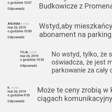
o godzinie 10:07
Budkowicze z Promenad
Odpowiedz
ANONIM
mówi:
Wstyd,aby mieszkańcy
mar 26, 2019
o godzinie 10:00
abonament na parking 
Odpowiedz
TOJA
mówi:
No wstyd, tylko, że s
mar 26, 2019
o godzinie 10:53
oświadcza, że jest 
Odpowiedz
parkowanie za cały o
K.
mówi:
Może te ceny zrobią w
mar 26, 2019
o godzinie 9:53
ciągach komunikacyjny
Odpowiedz