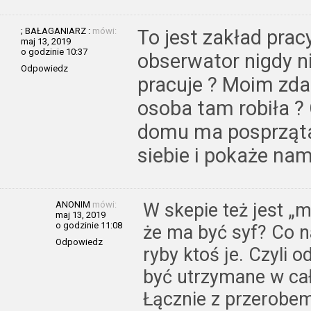
; BAŁAGANIARZ :
mówi:
To jest zakład prac
maj 13, 2019
o godzinie 10:37
obserwator nigdy ni
Odpowiedz
pracuje ? Moim zda
osoba tam robiła ?
domu ma posprząta
siebie i pokaże na
ANONIM
mówi:
W skepie też jest „m
maj 13, 2019
o godzinie 11:08
że ma być syf? Co n
Odpowiedz
ryby ktoś je. Czyli
być utrzymane w ca
Łącznie z przerobem 