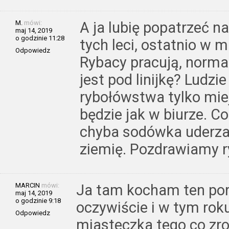
M.
mówi:
A ja lubię popatrzeć na
maj 14, 2019
o godzinie 11:28
tych leci, ostatnio w 
Odpowiedz
Rybacy pracują, normal
jest pod linijkę? Ludz
rybołówstwa tylko miej
będzie jak w biurze. C
chyba sodówka uderzać
ziemię. Pozdrawiamy 
MARCIN
mówi:
Ja tam kocham ten por
maj 14, 2019
o godzinie 9:18
oczywiście i w tym roku
Odpowiedz
miasteczka tego co z