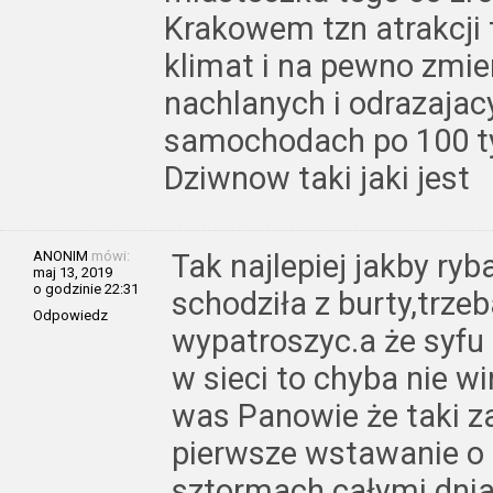
Krakowem tzn atrakcji t
klimat i na pewno zmien
nachlanych i odrazaja
samochodach po 100 t
Dziwnow taki jaki jest
ANONIM
mówi:
Tak najlepiej jakby ry
maj 13, 2019
o godzinie 22:31
schodziła z burty,trzeb
Odpowiedz
wypatroszyc.a że syfu 
w sieci to chyba nie w
was Panowie że taki z
pierwsze wstawanie o 3
sztormach całymi dni