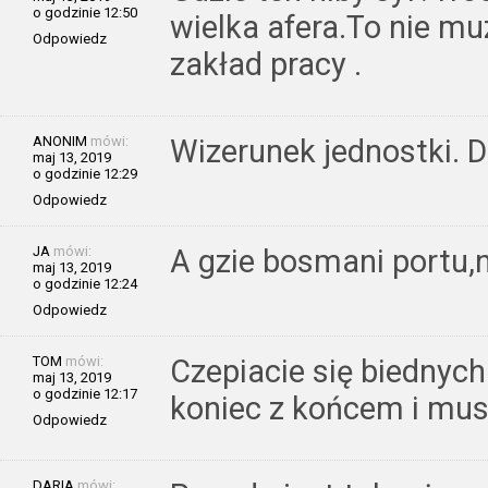
o godzinie 12:50
wielka afera.To nie m
Odpowiedz
zakład pracy .
ANONIM
mówi:
Wizerunek jednostki. D
maj 13, 2019
o godzinie 12:29
Odpowiedz
JA
mówi:
A gzie bosmani portu,n
maj 13, 2019
o godzinie 12:24
Odpowiedz
TOM
mówi:
Czepiacie się biednyc
maj 13, 2019
o godzinie 12:17
koniec z końcem i mus
Odpowiedz
DARIA
mówi: