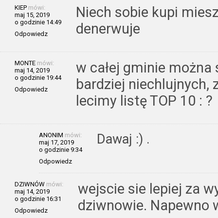
KIEP
mówi:
Niech sobie kupi miesz
maj 15, 2019
o godzinie 14:49
denerwuje
Odpowiedz
MONTE
mówi:
w całej gminie można 
maj 14, 2019
o godzinie 19:44
bardziej niechlujnych,
Odpowiedz
lecimy listę TOP 10 : ?
ANONIM
mówi:
Dawaj :) .
maj 17, 2019
o godzinie 9:34
Odpowiedz
DZIWNÓW
mówi:
wejscie sie lepiej za
maj 14, 2019
o godzinie 16:31
dziwnowie. Napewno wy
Odpowiedz