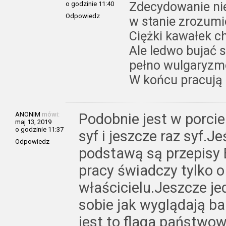
Zdecydowanie nie
o godzinie 11:40
Odpowiedz
w stanie zrozumie
Ciężki kawałek ch
Ale ledwo bujać s
pełno wulgaryzmó
W końcu pracują 
ANONIM
mówi:
Podobnie jest w porci
maj 13, 2019
o godzinie 11:37
syf i jeszcze raz syf.Je
Odpowiedz
podstawą są przepisy 
pracy świadczy tylko 
właścicielu.Jeszcze j
sobie jak wyglądają b
jest to flaga państwow