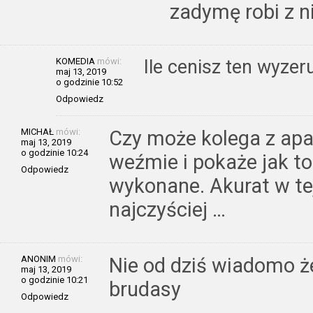
zadymę robi z n
KOMEDIA
mówi:
Ile cenisz ten wyzer
maj 13, 2019
o godzinie 10:52
Odpowiedz
MICHAŁ
mówi:
Czy może kolega z apa
maj 13, 2019
o godzinie 10:24
weźmie i pokaże jak t
Odpowiedz
wykonane. Akurat w tej
najczyściej …
ANONIM
mówi:
Nie od dziś wiadomo ż
maj 13, 2019
o godzinie 10:21
brudasy
Odpowiedz