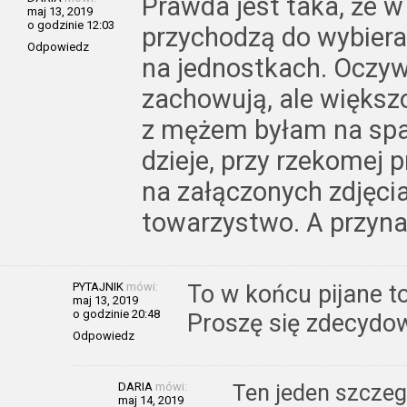
Prawda jest taka, że w p
maj 13, 2019
o godzinie 12:03
przychodzą do wybieran
Odpowiedz
na jednostkach. Oczywi
zachowują, ale większ
z mężem byłam na spac
dzieje, przy rzekomej p
na załączonych zdjęcia
towarzystwo. A przyna
PYTAJNIK
mówi:
To w końcu pijane t
maj 13, 2019
o godzinie 20:48
Proszę się zdecydo
Odpowiedz
DARIA
mówi:
Ten jeden szczegó
maj 14, 2019