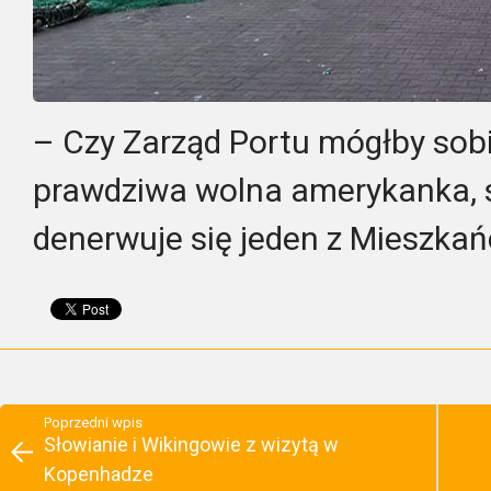
– Czy Zarząd Portu mógłby sobi
prawdziwa wolna amerykanka, sy
denerwuje się jeden z Mieszka
Poprzedni wpis
Słowianie i Wikingowie z wizytą w
Kopenhadze