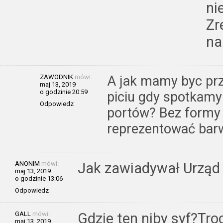
ni
Zr
na
ZAWODNIK
mówi:
A jak mamy byc pr
maj 13, 2019
o godzinie 20:59
piciu gdy spotkamy 
Odpowiedz
portów? Bez formy 
reprezentować barw
ANONIM
mówi:
Jak zawiadywał Urząd 
maj 13, 2019
o godzinie 13:06
Odpowiedz
GALL
mówi:
Gdzie ten niby syf?Tro
maj 13, 2019