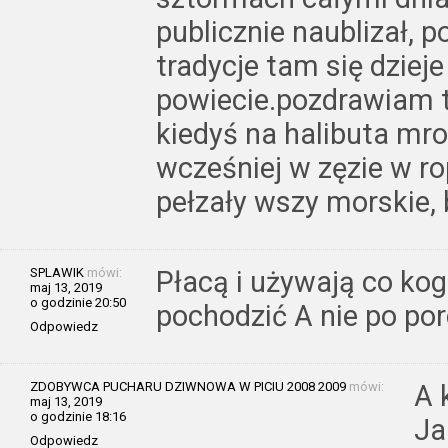
publicznie naublizał, p
tradycje tam się dziej
powiecie.pozdrawiam te
kiedyś na halibuta mro
wcześniej w zęzie w rop
pełzały wszy morskie, 
SPLAWIK
mówi:
Płacą i używają co kog
maj 13, 2019
o godzinie 20:50
pochodzić A nie po por
Odpowiedz
ZDOBYWCA PUCHARU DZIWNOWA W PICIU 2008 2009
mówi:
A 
maj 13, 2019
o godzinie 18:16
Ja
Odpowiedz