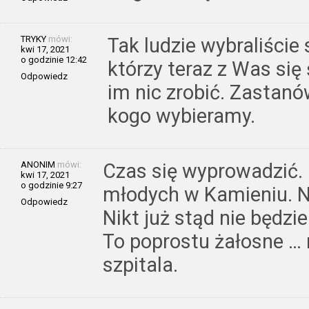
TRYKY
mówi:
Tak ludzie wybraliście 
kwi 17, 2021
o godzinie 12:42
którzy teraz z Was się
Odpowiedz
im nic zrobić. Zastan
kogo wybieramy.
ANONIM
mówi:
Czas się wyprowadzić. 
kwi 17, 2021
o godzinie 9:27
młodych w Kamieniu. N
Odpowiedz
Nikt już stąd nie będzie 
To poprostu żałosne …
szpitala.