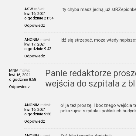
ASW
mówi:
ty chyba masz jedną już stRZepionke
kwi 16, 2021
o godzinie 21:54
Odpowiedz
ANONIM
mówi:
Idź się strzepać, może wtedy napisz
kwi 17, 2021
o godzinie 9:42
Odpowiedz
MNM
mówi:
Panie redaktorze pros
kwi 16, 2021
o godzinie 8:58
wejścia do szpitala z b
Odpowiedz
ANONIM
mówi:
o! ja też proszę. I bocznego wejścia te
kwi 16, 2021
pokazujcie szpitala i pobliskich budyn
o godzinie 9:58
Odpowiedz
ANONIM
mówi: