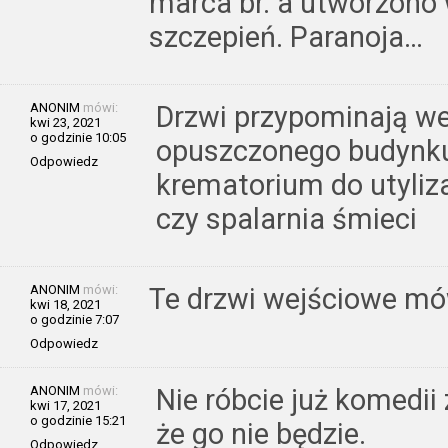
marca br. a utworzono
szczepień. Paranoja…
ANONIM
mówi:
Drzwi przypominają we
kwi 23, 2021
o godzinie 10:05
opuszczonego budynku 
Odpowiedz
krematorium do utyliz
czy spalarnia śmieci
ANONIM
mówi:
Te drzwi wejściowe mó
kwi 18, 2021
o godzinie 7:07
Odpowiedz
ANONIM
mówi:
Nie róbcie już komedii
kwi 17, 2021
o godzinie 15:21
że go nie będzie.
Odpowiedz