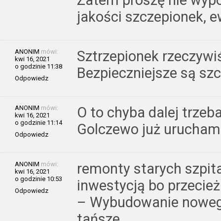
Zatem proszę nie wyp
jakości szczepionek, e
ANONIM
mówi:
Sztrzepionek rzeczywiś
kwi 16, 2021
o godzinie 11:38
Bezpieczniejsze są szc
Odpowiedz
ANONIM
mówi:
O to chyba dalej trzeba
kwi 16, 2021
o godzinie 11:14
Golczewo już uruchami
Odpowiedz
ANONIM
mówi:
remonty starych szpita
kwi 16, 2021
o godzinie 10:53
inwestycją bo przecież
Odpowiedz
– Wybudowanie nowego
tańsze