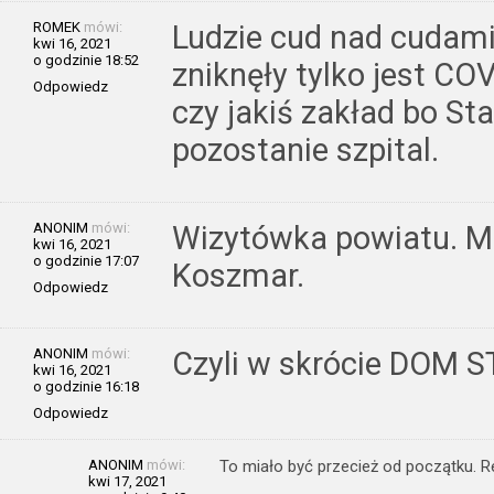
ROMEK
mówi:
Ludzie cud nad cudami
kwi 16, 2021
o godzinie 18:52
zniknęły tylko jest COV
Odpowiedz
czy jakiś zakład bo St
pozostanie szpital.
ANONIM
mówi:
Wizytówka powiatu. M
kwi 16, 2021
o godzinie 17:07
Koszmar.
Odpowiedz
ANONIM
mówi:
Czyli w skrócie DOM 
kwi 16, 2021
o godzinie 16:18
Odpowiedz
ANONIM
mówi:
To miało być przecież od początku. R
kwi 17, 2021