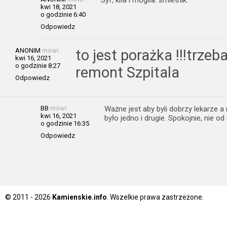
Syf, kiła i mogiła. śmietnik.
kwi 18, 2021
o godzinie 6:40
Odpowiedz
ANONIM
mówi:
to jest porażka !!!trzeb
kwi 16, 2021
o godzinie 8:27
remont Szpitala
Odpowiedz
BB
mówi:
Ważne jest aby byli dobrzy lekarze a
kwi 16, 2021
było jedno i drugie. Spokojnie, nie
o godzinie 16:35
Odpowiedz
© 2011 - 2026
Kamienskie.info
. Wszelkie prawa zastrzeżone.