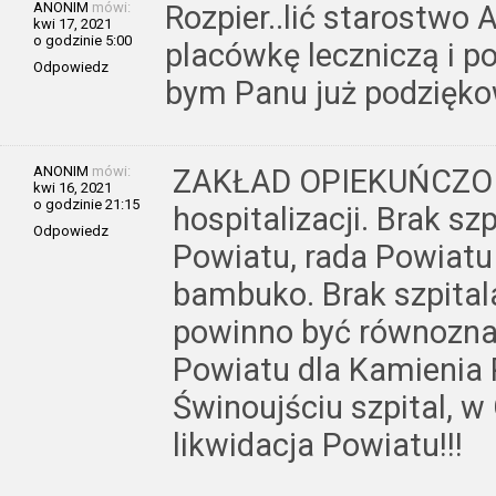
ANONIM
mówi:
Rozpier..lić starostwo 
kwi 17, 2021
o godzinie 5:00
placówkę leczniczą i p
Odpowiedz
bym Panu już podzięko
ANONIM
mówi:
ZAKŁAD OPIEKUŃCZO L
kwi 16, 2021
o godzinie 21:15
hospitalizacji. Brak sz
Odpowiedz
Powiatu, rada Powiatu
bambuko. Brak szpitala
powinno być równoznac
Powiatu dla Kamienia
Świnoujściu szpital, w 
likwidacja Powiatu!!!