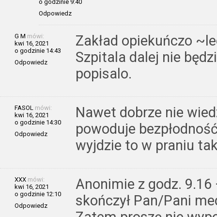
o godzinie 9:40
Odpowiedz
G M
mówi:
Zakład opiekuńczo ~le
kwi 16, 2021
o godzinie 14:43
Szpitala dalej nie będ
Odpowiedz
popisalo.
FASOL
mówi:
Nawet dobrze nie wied
kwi 16, 2021
o godzinie 14:30
powoduje bezpłodność 
Odpowiedz
wyjdzie to w praniu ta
XXX
mówi:
Anonimie z godz. 9.16 
kwi 16, 2021
o godzinie 12:10
skończył Pan/Pani med
Odpowiedz