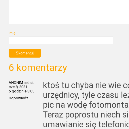
Imię
6 komentarzy
ANONIM
mówi:
ktoś tu chyba nie wie 
cze 8, 2021
o godzinie 8:05
urzędnicy, tyle czasu le
Odpowiedz
pic na wodę fotomonta
Teraz poprostu niech s
umawianie się telefoni