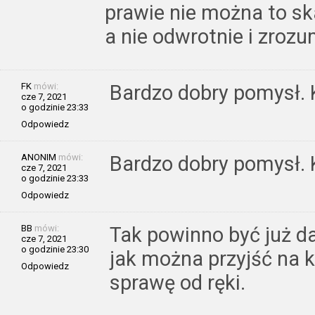
prawie nie można to ska
a nie odwrotnie i zroz
FK
mówi:
Bardzo dobry pomysł. 
cze 7, 2021
o godzinie 23:33
Odpowiedz
ANONIM
mówi:
Bardzo dobry pomysł. 
cze 7, 2021
o godzinie 23:33
Odpowiedz
BB
mówi:
Tak powinno być już d
cze 7, 2021
o godzinie 23:30
jak można przyjść na k
Odpowiedz
sprawę od ręki.