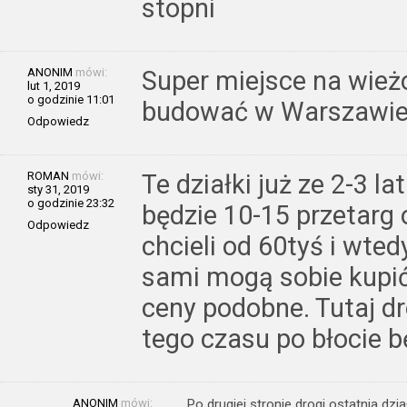
stopni
ANONIM
mówi:
Super miejsce na wieżo
lut 1, 2019
o godzinie 11:01
budować w Warszawie
Odpowiedz
ROMAN
mówi:
Te działki już ze 2-3 l
sty 31, 2019
o godzinie 23:32
będzie 10-15 przetarg 
Odpowiedz
chcieli od 60tyś i wted
sami mogą sobie kupić.
ceny podobne. Tutaj dro
tego czasu po błocie bę
ANONIM
mówi:
Po drugiej stronie drogi ostatnia dz