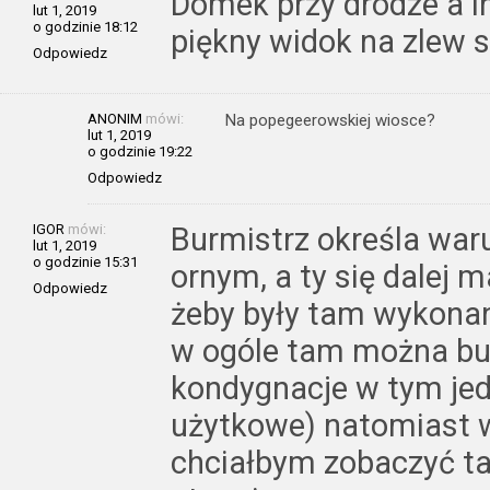
Domek przy drodze a i
lut 1, 2019
o godzinie 18:12
piękny widok na zlew s
Odpowiedz
ANONIM
mówi:
Na popegeerowskiej wiosce?
lut 1, 2019
o godzinie 19:22
Odpowiedz
IGOR
mówi:
Burmistrz określa war
lut 1, 2019
o godzinie 15:31
ornym, a ty się dalej m
Odpowiedz
żeby były tam wykonan
w ogóle tam można bu
kondygnacje w tym je
użytkowe) natomiast 
chciałbym zobaczyć ta