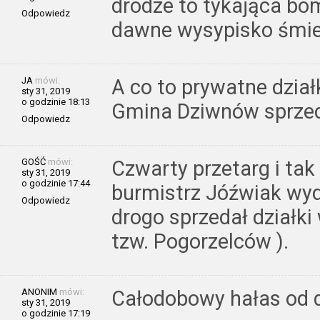
drodze to tykająca bo
Odpowiedz
dawne wysypisko śmie
JA
mówi:
A co to prywatne dzia
sty 31, 2019
o godzinie 18:13
Gmina Dziwnów sprze
Odpowiedz
GOŚĆ
mówi:
Czwarty przetarg i ta
sty 31, 2019
o godzinie 17:44
burmistrz Jóźwiak wyd
Odpowiedz
drogo sprzedał działki
tzw. Pogorzelców ).
ANONIM
mówi:
Całodobowy hałas od dr
sty 31, 2019
o godzinie 17:19