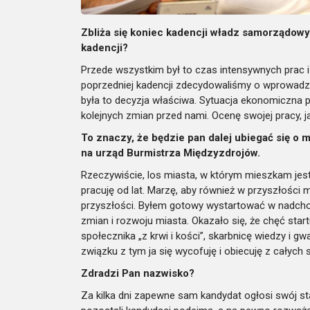
Zbliża się koniec kadencji władz samorządowy
kadencji?
Przede wszystkim był to czas intensywnych prac
poprzedniej kadencji zdecydowaliśmy
o wprowadze
była
to decyzja właściwa. Sytuacja ekonomiczna 
kolejnych zmian przed nami. Ocenę swojej pracy,
j
To znaczy, że będzie pan dalej ubiegać się o
na urząd Burmistrza Międzyzdrojów.
Rzeczywiście, los miasta, w którym mieszkam jes
pracuję od lat. Marzę, aby również w przyszłości 
przyszłości. Byłem gotowy wystartować w nadch
zmian i rozwoju miasta. Okazało się, że chęć start
społecznika „z krwi i kości”, skarbnicę wiedzy i 
związku z tym ja się wycofuję i obiecuję z całych 
Zdradzi Pan nazwisko?
Za kilka dni zapewne sam kandydat ogłosi swój st