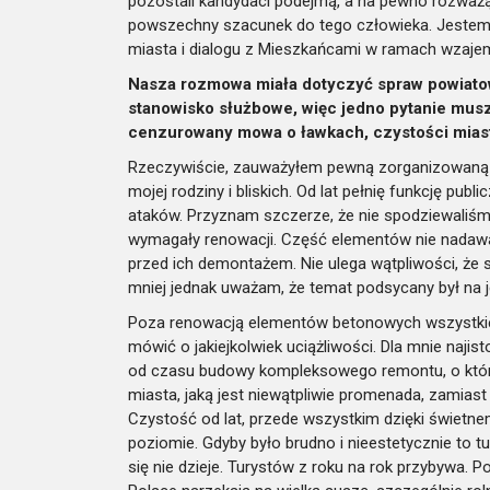
pozostali kandydaci podejmą, a na pewno rozważą 
powszechny szacunek do tego człowieka. Jestem 
miasta i dialogu z Mieszkańcami w ramach wzaje
Nasza rozmowa miała dotyczyć spraw powiato
stanowisko służbowe, więc jedno pytanie musz
cenzurowany mowa o ławkach, czystości miast
Rzeczywiście, zauważyłem pewną zorganizowaną a
mojej rodziny i bliskich. Od lat pełnię funkcję pu
ataków. Przyznam szczerze, że nie spodziewaliśmy
wymagały renowacji. Część elementów nie nadawał
przed ich demontażem. Nie ulega wątpliwości, że s
mniej jednak uważam, że temat podsycany był na j
Poza renowacją elementów betonowych wszystkie
mówić o jakiejkolwiek uciążliwości. Dla mnie najis
od czasu budowy kompleksowego remontu, o który
miasta, jaką jest niewątpliwie promenada, zamia
Czystość od lat, przede wszystkim dzięki świetne
poziomie. Gdyby było brudno i nieestetycznie to tu
się nie dzieje. Turystów z roku na rok przybywa. 