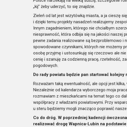
Polsce narzekają na wielką suszę, szczególnie rolni
„kij” żeby uderzyć, to się znajdzie.
Zieleń od lat jest wizytówką miasta, a ja cieszę s
i dzięki temu projekty nasadzeń realizujemy zesp
Innym zagadnieniem, którego nie chciałbym szerzej 
niesprawność, która odbija się na jakości naszej 
pewne zadania realizowane są bezproblemowo i n
spowodowane czynnikami, których nie możemy prz
osobę przyjmę i ustosunkuję się rzeczowo ale ni
cenię i szanuję za codzienną pracę, rzetelność,
pogodowych.
Do rady powiatu będzie pan startować kolejny 
Rozważam taką ewentualność, ale opcji jest kilka,
Niezależnie od kalendarza wyborczego moja prac
rozmawiam z mieszkańcami na temat tego co dal
współpracy z władzami powiatowymi. Przy wspar
u steru będziemy mogli znacząco poprawić nasze ż
Co do dróg. W poprzedniej kadencji ówczesna s
realizować drogę Wapnica-Lubin na podstawie