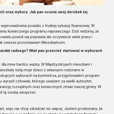
ch oraz wybory. Jak pan ocenia swój dorobek tej
 i wyprowadzania powiatu
z trudnej sytuacji finansowej. W
niu koniecznego programu naprawczego. Dziś widzimy, że
powiatu powoli się poprawia
ale oczywiście wiele pracy i
ak zawsze pozostawiam Mieszkańcom.
 mandat radnego? Miał pan przecież startować w wyborach
t dla mnie bardzo ważny.
W Międzyzdrojach mieszkam i
mieszkały tutaj moje dzieci z własnymi rodzinami w
odzących wyborach na burmistrza, przygotowałem program
u wyraził człowiek, którego uważam za wielki autorytet,
gwarancję rozsądnych oraz koniecznych zmian naszej gminy. W
sił tę osobę wesprzeć.
art, więc nie chcę zdradzać
nic więcej. Jestem przekonany, że