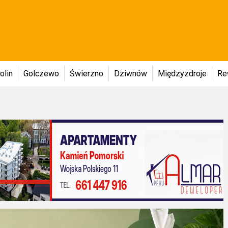
olin
Golczewo
Świerzno
Dziwnów
Międzyzdroje
Re