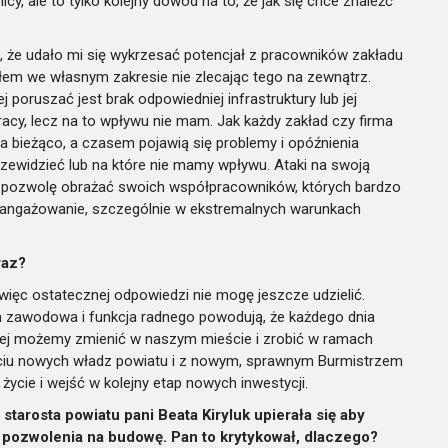
cy, ale to tylko kolejny dowód na to, że jak się chce znaleźć
ię, że udało mi się wykrzesać potencjał z pracowników zakładu
ołem we własnym zakresie nie zlecając tego na zewnątrz.
poruszać jest brak odpowiedniej infrastruktury lub jej
pracy, lecz na to wpływu nie mam. Jak każdy zakład czy firma
a bieżąco, a czasem pojawią się problemy
i opóźnienia
ewidzieć lub na które nie mamy wpływu. Ataki na swoją
e pozwolę obrażać swoich współpracowników, których bardzo
 zaangażowanie, szczególnie w ekstremalnych warunkach
raz?
 więc ostatecznej odpowiedzi nie mogę jeszcze udzielić.
a zawodowa i funkcja radnego powodują, że każdego dnia
ej możemy zmienić w naszym mieście i zrobić w ramach
ciu nowych władz powiatu i z nowym, sprawnym Burmistrzem
ycie i wejść w kolejny etap nowych inwestycji.
tarosta powiatu pani Beata Kiryluk upierała się aby
 pozwolenia na budowę. Pan to krytykował, dlaczego?