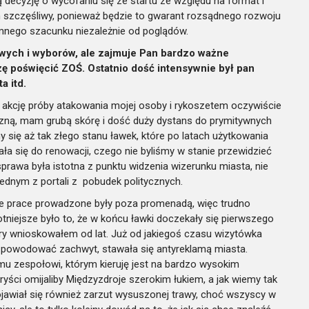
decyzję o wycofaniu się ze startu ze względu na format i
szczęśliwy, ponieważ będzie to gwarant rozsądnego rozwoju
mnego szacunku niezależnie od poglądów.
wych i wyborów, ale zajmuje Pan bardzo ważne
ę poświęcić ZOŚ. Ostatnio dość intensywnie był pan
a itd.
kcję próby atakowania mojej osoby i rykoszetem oczywiście
bliczną, mam grubą skórę i dość duży dystans do prymitywnych
 się aż tak złego stanu ławek, które po latach użytkowania
a się do renowacji, czego nie byliśmy w stanie przewidzieć
prawa była istotna z punktu widzenia wizerunku miasta, nie
ednym z portali z pobudek politycznych.
 prace prowadzone były poza promenadą, więc trudno
totniejsze było to, że w końcu ławki doczekały się pierwszego
 wnioskowałem od lat. Już od jakiegoś czasu wizytówka
st powodować zachwyt, stawała się antyreklamą miasta.
mu zespołowi, którym kieruję jest na bardzo wysokim
ryści omijaliby Międzyzdroje szerokim łukiem, a jak wiemy tak
Pojawiał się również zarzut wysuszonej trawy, choć wszyscy w