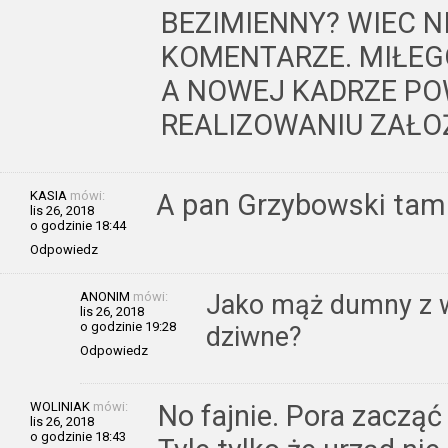
BEZIMIENNY? WIEC N
KOMENTARZE. MIŁEG
A NOWEJ KADRZE P
REALIZOWANIU ZAŁO
KASIA
mówi:
A pan Grzybowski tam 
lis 26, 2018
o godzinie 18:44
Odpowiedz
ANONIM
mówi:
Jako mąż dumny z wł
lis 26, 2018
o godzinie 19:28
dziwne?
Odpowiedz
WOLINIAK
mówi:
No fajnie. Pora zacząć
lis 26, 2018
o godzinie 18:43