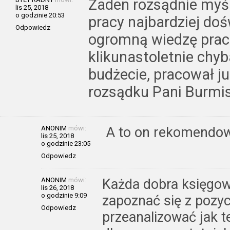
Żaden rozsądnie myśl
lis 25, 2018
o godzinie 20:53
pracy najbardziej do
Odpowiedz
ogromną wiedzę pra
klikunastoletnie chy
budżecie, pracował j
rozsądku Pani Burmis
ANONIM
mówi:
A to on rekomendowa
lis 25, 2018
o godzinie 23:05
Odpowiedz
ANONIM
mówi:
Każda dobra księgow
lis 26, 2018
o godzinie 9:09
zapoznać się z pozyc
Odpowiedz
przeanalizować jak te