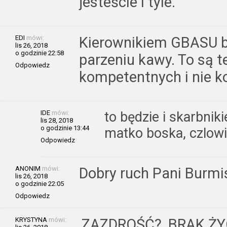
jesteście i tyle.
EDI
mówi:
Kierownikiem GBASU bę
lis 26, 2018
o godzinie 22:58
parzeniu kawy. To są t
Odpowiedz
kompetentnych i nie k
IDE
mówi:
to będzie i skarbni
lis 28, 2018
o godzinie 13:44
matko boska, czlowi
Odpowiedz
ANONIM
mówi:
Dobry ruch Pani Burmis
lis 26, 2018
o godzinie 22:05
Odpowiedz
KRYSTYNA
mówi:
ZAZDROŚĆ?, BRAK ŻY