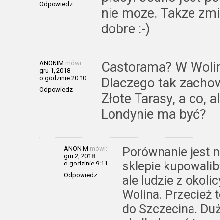
Odpowiedz
nie moze. Takze zm
dobre :-)
ANONIM
mówi:
Castorama? W Wolini
gru 1, 2018
o godzinie 20:10
Dlaczego tak zacho
Odpowiedz
Złote Tarasy, a co, 
Londynie ma być?
ANONIM
mówi:
Porównanie jest n
gru 2, 2018
sklepie kupowalib
o godzinie 9:11
Odpowiedz
ale ludzie z okol
Wolina. Przecież 
do Szczecina. Duż