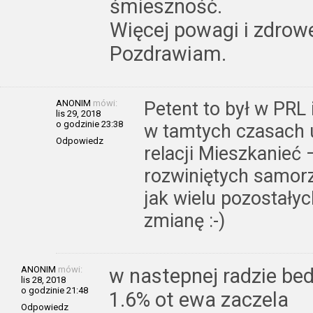
śmieszność.
Więcej powagi i zdrow
Pozdrawiam.
ANONIM
mówi:
Petent to był w PRL 
lis 29, 2018
o godzinie 23:38
w tamtych czasach 
Odpowiedz
relacji Mieszkanieć 
rozwiniętych samorz
jak wielu pozostały
zmianę :-)
ANONIM
mówi:
w nastepnej radzie be
lis 28, 2018
o godzinie 21:48
1.6% ot ewa zaczela
Odpowiedz