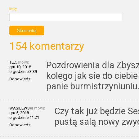
Imię
154 komentarzy
TED.
mówi:
Pozdrowienia dla Zbyszk
gru 10, 2018
o godzinie 3:39
kolego jak sie do cieb
Odpowiedz
panie burmistrzyniuniu
WASILEWSKI
mówi:
Czy tak już będzie Se
gru 5, 2018
o godzinie 11:21
pustą salą nowy zwyc
Odpowiedz