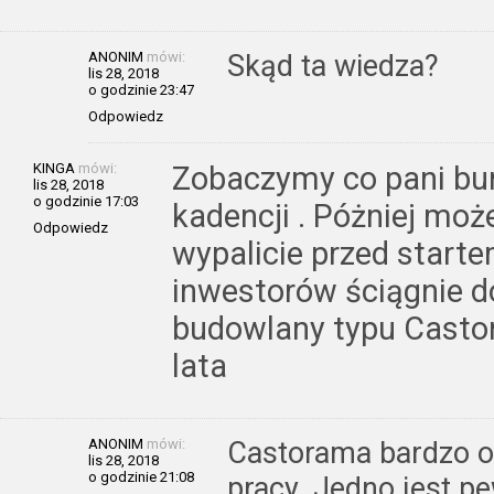
ANONIM
mówi:
Skąd ta wiedza?
lis 28, 2018
o godzinie 23:47
Odpowiedz
KINGA
mówi:
Zobaczymy co pani burm
lis 28, 2018
o godzinie 17:03
kadencji . Póżniej moż
Odpowiedz
wypalicie przed start
inwestorów ściągnie do
budowlany typu Casto
lata
ANONIM
mówi:
Castorama bardzo o
lis 28, 2018
o godzinie 21:08
pracy. Jedno jest pe