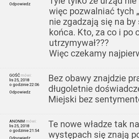
Tyle tylko że urząd ni
Odpowiedz
więc pozwalniać tych 
nie zgadzają się na by
końca. Kto, za co i po 
utrzymywał???
Więc czekamy najpierw
GOŚĆ
mówi:
Bez obawy znajdzie pr
lis 25, 2018
o godzinie 22:06
długoletnie doświadcz
Odpowiedz
Miejski bez sentyment
ANONIM
mówi:
Te nowe władze tak na
lis 25, 2018
o godzinie 21:54
występach się znają p
Odpowiedz