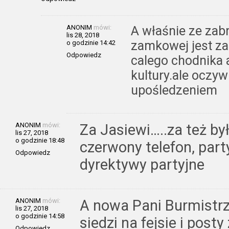
ANONIM
mówi:
A właśnie ze zabr
lis 28, 2018
zamkowej jest za
o godzinie 14:42
Odpowiedz
calego chodnika 
kultury.ale oczyw
upośledzeniem
ANONIM
mówi:
Za Jasiewi…..za też był
lis 27, 2018
o godzinie 18:48
czerwony telefon, party
Odpowiedz
dyrektywy partyjne
ANONIM
mówi:
A nowa Pani Burmistrz
lis 27, 2018
o godzinie 14:58
siedzi na fejsie i posty
Odpowiedz