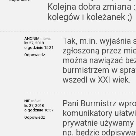
Kolejna dobra zmiana :
kolegów i koleżanek ;)
ANONIM
mówi:
Tak, m.in. wyjaśnia 
lis 27, 2018
o godzinie 15:21
zgłoszoną przez mie
Odpowiedz
można nawiązać bez
burmistrzem w spra
wszedl w XXI wiek.
NIE
mówi:
Pani Burmistrz wpr
lis 27, 2018
o godzinie 16:57
komunikatory ułatwi
Odpowiedz
prywatnie używamy o
np. będzie odpisywał