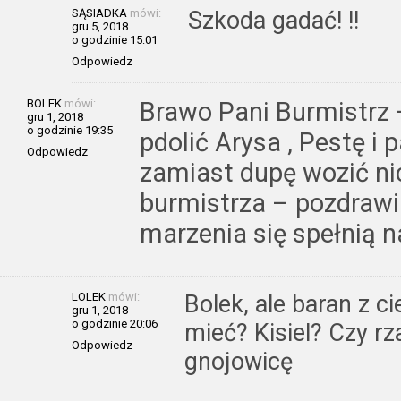
SĄSIADKA
mówi:
Szkoda gadać! !!
gru 5, 2018
o godzinie 15:01
Odpowiedz
BOLEK
mówi:
Brawo Pani Burmistrz 
gru 1, 2018
o godzinie 19:35
pdolić Arysa , Pestę i 
Odpowiedz
zamiast dupę wozić nic 
burmistrza – pozdrawi
marzenia się spełnią n
LOLEK
mówi:
Bolek, ale baran z c
gru 1, 2018
o godzinie 20:06
mieć? Kisiel? Czy r
Odpowiedz
gnojowicę