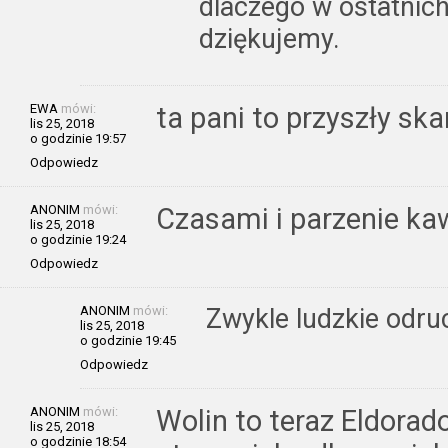
dlaczego w ostatnich
dziękujemy.
EWA
mówi:
ta pani to przyszły ska
lis 25, 2018
o godzinie 19:57
Odpowiedz
ANONIM
mówi:
Czasami i parzenie k
lis 25, 2018
o godzinie 19:24
Odpowiedz
ANONIM
mówi:
Zwykle ludzkie odru
lis 25, 2018
o godzinie 19:45
Odpowiedz
ANONIM
mówi:
Wolin to teraz Eldorad
lis 25, 2018
o godzinie 18:54