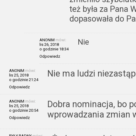
też była za Pana W
dopasowała do Pan
ANONIM
mówi:
Nie
lis 26, 2018
o godzinie 18:34
Odpowiedz
ANONIM
mówi:
Nie ma ludzi niezastąp
lis 25, 2018
o godzinie 21:24
Odpowiedz
ANONIM
mówi:
Dobra nominacja, bo p
lis 25, 2018
o godzinie 20:54
wprowadzania zmian 
Odpowiedz
BYŁY RADNY
mówi: