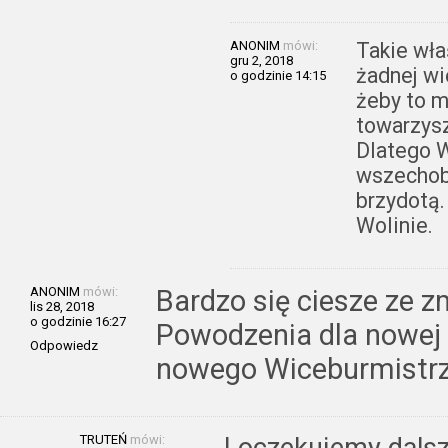
ANONIM
mówi:
Takie wła
gru 2, 2018
żadnej wi
o godzinie 14:15
żeby to m
towarzysz
Dlatego W
wszechob
brzydotą.
Wolinie.
ANONIM
mówi:
Bardzo się ciesze ze z
lis 28, 2018
o godzinie 16:27
Powodzenia dla nowej 
Odpowiedz
nowego Wiceburmistr
TRUTEŃ
mówi: