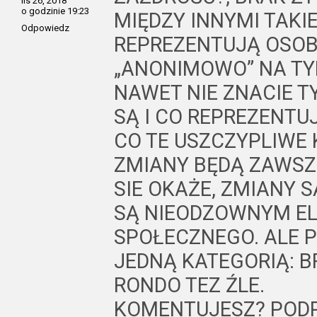
lis 26, 2018
o godzinie 19:23
MIĘDZY INNYMI TAKI
Odpowiedz
REPREZENTUJĄ OSOB
„ANONIMOWO” NA TY
NAWET NIE ZNACIE TY
SĄ I CO REPREZENTU
CO TE USZCZYPLIWE 
ZMIANY BĘDĄ ZAWSZE
SIE OKAŻE, ZMIANY S
SĄ NIEODZOWNYM E
SPOŁECZNEGO. ALE P
JEDNĄ KATEGORIĄ: B
RONDO TEZ ŹLE.
KOMENTUJESZ? PODPI