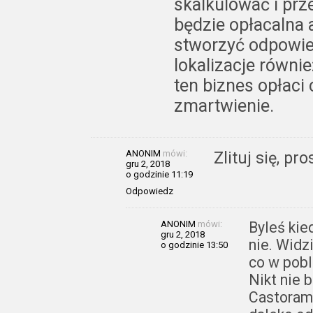
skalkulować i prz
będzie opłacalna a
stworzyć odpowie
lokalizacje równi
ten biznes opłaci 
zmartwienie.
ANONIM
mówi:
Zlituj się, pr
gru 2, 2018
o godzinie 11:19
Odpowiedz
ANONIM
mówi:
Byleś kie
gru 2, 2018
nie. Widz
o godzinie 13:50
co w pobl
Nikt nie 
Castorama