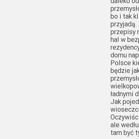
daleko od
przemysło
bo i tak 
przyjadą.
przepisy 
hal w bez
rezydency
domu nap
Polsce ki
będzie ja
przemysł
wielkopow
ładnymi 
Jak pojed
wioseczc
Oczywiśc
ale wedł
tam być t