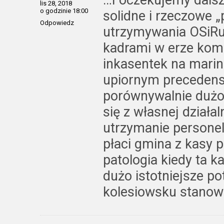
…I oczekujemy dalsz
lis 28, 2018
o godzinie 18:00
solidne i rzeczowe „
Odpowiedz
utrzymywania OSiRu
kadrami w erze komp
inkasentek na marini
upiornym precedens
porównywalnie dużo
się z własnej działal
utrzymanie personel
płaci gmina z kasy 
patologia kiedy ta 
dużo istotniejsze p
kolesiowsku stanowi