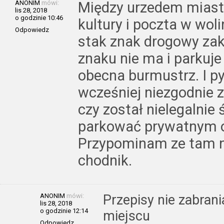
ANONIM
mówi:
Między urzedem miast
lis 28, 2018
o godzinie 10:46
kultury i poczta w wol
Odpowiedz
stak znak drogowy zak
znaku nie ma i parku
obecna burmustrz. I py
wcześniej niezgodnie z 
czy został nielegalnie 
parkować prywatnym o
Przypominam ze tam ni
chodnik.
ANONIM
mówi:
Przepisy nie zabran
lis 28, 2018
o godzinie 12:14
miejscu
Odpowiedz