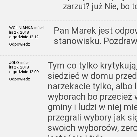
zarzut? już Nie, bo t
WOLINIANKA
mówi:
Pan Marek jest odpo
lis 27, 2018
o godzinie 12:12
stanowisku. Pozdra
Odpowiedz
JOLO
mówi:
Tym co tylko krytykują
lis 27, 2018
o godzinie 12:09
siedzieć w domu przed
Odpowiedz
narzekacie tylko, albo 
wyborach bo przecież w
gminy i ludzi w niej mi
przegrali wybory jak s
swoich wyborców, zero