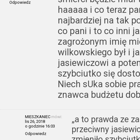
Odpowiedz
haaaaa i co teraz pa
najbardziej na tak p
co pani i to co inni j
zagrożonym imię mie
wilkowskiego był i j
jasiewiczowi a pote
szybciutko się dost
Niech sUka sobie pra
znawca budżetu dobr
MIESZKANIEC
mówi:
„a to prawda ze za 
lis 26, 2018
o godzinie 16:03
przeciwny jasiewi
Odpowiedz
zmieniło szybciut