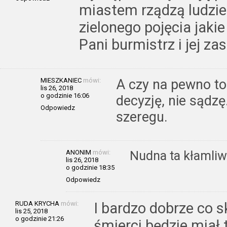
miastem rządzą ludzie
zielonego pojęcia jaki
Pani burmistrz i jej za
MIESZKANIEC
mówi:
A czy na pewno t
lis 26, 2018
o godzinie 16:06
decyzję, nie sądzę
Odpowiedz
szeregu.
ANONIM
mówi:
Nudna ta kłamliw
lis 26, 2018
o godzinie 18:35
Odpowiedz
RUDA KRYCHA
mówi:
I bardzo dobrze co s
lis 25, 2018
o godzinie 21:26
śmierci będzie miał 