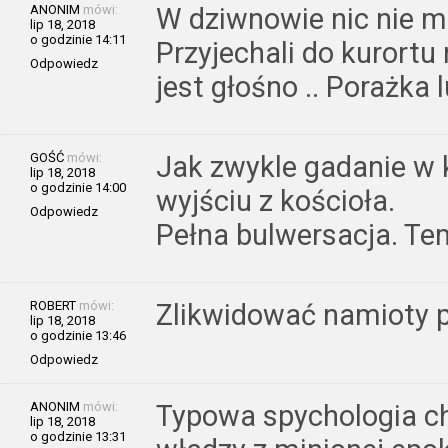
ANONIM
mówi:
W dziwnowie nic nie m
lip 18, 2018
o godzinie 14:11
Przyjechali do kurortu
Odpowiedz
jest głośno .. Porażka l
GOŚĆ
mówi:
Jak zwykle gadanie w 
lip 18, 2018
o godzinie 14:00
wyjściu z kościoła.
Odpowiedz
Pełna bulwersacja. Te
ROBERT
mówi:
Zlikwidować namioty p
lip 18, 2018
o godzinie 13:46
Odpowiedz
ANONIM
mówi:
Typowa spychologia ch
lip 18, 2018
o godzinie 13:31