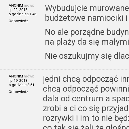
ANONIM
mówi:
Wybudujcie murowane, 
lip 22, 2018
o godzinie 21:46
budżetowe namiociki i
Odpowiedz
No ale porządne budyn
na plaży da się małym
Nie oszukujmy się dlac
ANONIM
mówi:
jedni chcą odpocząć inn
lip 19, 2018
o godzinie 8:51
chcą odpocząć powinni
Odpowiedz
dala od centrum a spa
zrobi a ci co się przyja
rozrywki i im to nie bę
co tak się żali że głoś