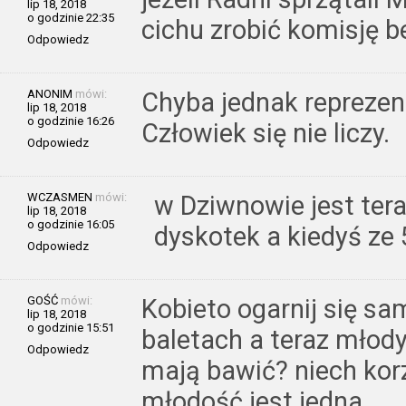
lip 18, 2018
o godzinie 22:35
cichu zrobić komisję 
Odpowiedz
ANONIM
mówi:
Chyba jednak reprezent
lip 18, 2018
o godzinie 16:26
Człowiek się nie liczy.
Odpowiedz
WCZASMEN
mówi:
w Dziwnowie jest tera
lip 18, 2018
o godzinie 16:05
dyskotek a kiedyś ze
Odpowiedz
GOŚĆ
mówi:
Kobieto ogarnij się sa
lip 18, 2018
o godzinie 15:51
baletach a teraz młody
Odpowiedz
mają bawić? niech kor
młodość jest jedna