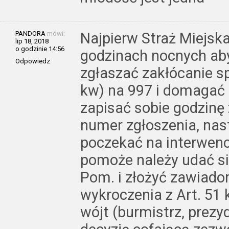
PANDORA
mówi:
Najpierw Straż Miejsk
lip 18, 2018
o godzinie 14:56
godzinach nocnych ab
Odpowiedz
zgłaszać zakłócanie s
kw) na 997 i domagać 
zapisać sobie godzinę 
numer zgłoszenia, nast
poczekać na interwencj
pomoże należy udać s
Pom. i złożyć zawiado
wykroczenia z Art. 51 
wójt (burmistrz, prez