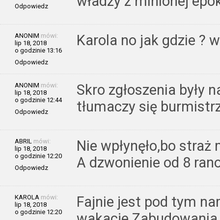
władzy z minionej epok
Odpowiedz
ANONIM
mówi:
Karola no jak gdzie ? w
lip 18, 2018
o godzinie 13:16
Odpowiedz
ANONIM
mówi:
Skro zgłoszenia były n
lip 18, 2018
o godzinie 12:44
tłumaczy się burmistrz 
Odpowiedz
ABRIL
mówi:
Nie wpłynęło,bo straż 
lip 18, 2018
o godzinie 12:20
A dzwonienie od 8 rano
Odpowiedz
KAROLA
mówi:
Fajnie jest pod tym na
lip 18, 2018
o godzinie 12:20
wakacje.Zabudowania s