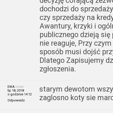
decyzję cofającą zezwo
dochodzi do sprzedaży
czy sprzedaży na kredy
Awantury, krzyki i ogó
publicznego dzieją się 
nie reaguje, Przy czym
sposób musi dojść prz
Dlatego Zapisujemy dz
zgłoszenia.
EWA
mówi:
starym dewotom wszy
lip 18, 2018
o godzinie 14:12
zaglosno koty sie mar
Odpowiedz