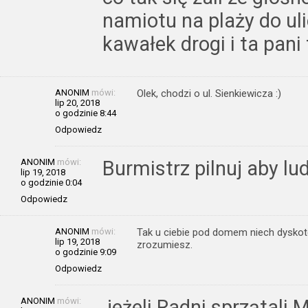
namiotu na plaży do uli
kawałek drogi i ta pani
ANONIM
mówi:
Olek, chodzi o ul. Sienkiewicza :)
lip 20, 2018
o godzinie 8:44
Odpowiedz
ANONIM
mówi:
Burmistrz pilnuj aby lud
lip 19, 2018
o godzinie 0:04
Odpowiedz
ANONIM
mówi:
Tak u ciebie pod domem niech dyskote
lip 19, 2018
zrozumiesz.
o godzinie 9:09
Odpowiedz
ANONIM
mówi:
jeżeli Radni sprzątali