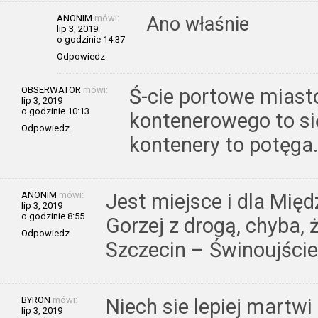
ANONIM
mówi:
Ano właśnie
lip 3, 2019
o godzinie 14:37
Odpowiedz
OBSERWATOR
mówi:
Ś-cie portowe miasto
lip 3, 2019
o godzinie 10:13
kontenerowego to się 
Odpowiedz
kontenery to potęga.
ANONIM
mówi:
Jest miejsce i dla Międ
lip 3, 2019
o godzinie 8:55
Gorzej z drogą, chyba,
Odpowiedz
Szczecin – Świnoujście
BYRON
mówi:
Niech sie lepiej martw
lip 3, 2019