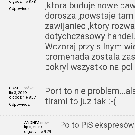
o godzinie 8:43
,ktora buduje nowe pa
Odpowiedz
dorosza ,powstaje tam ,
zawijaniec ,ktory rozwa
dotychczasowy handel
Wczoraj przy silnym wi
promenada zostala za
pokryl wszystko na pol
OBATEL
mówi:
Port to nie problem…al
lip 3, 2019
o godzinie 8:37
tirami to juz tak :-(
Odpowiedz
ANONIM
mówi:
Po to PiS ekspresów
lip 3, 2019
o godzinie 9:29