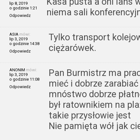
Kasa pusta a oni lans 
lip 8, 2019
o godzinie 1:21
niema sali konferencyjn
Odpowiedz
ASIA
mówi:
Tylko transport kolej
lip 3, 2019
o godzinie 14:38
ciężarówek.
Odpowiedz
ANONIM
mówi:
Pan Burmistrz ma pracę
lip 3, 2019
o godzinie 11:08
mieć i dobrze zarabiać 
Odpowiedz
mnóstwo dobrze płatne
był ratownikiem na pl
takie przysłowie jest
Nie pamięta wół jak ci