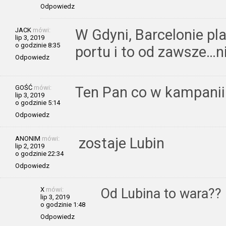
Odpowiedz
JACK
mówi:
W Gdyni, Barcelonie pl
lip 3, 2019
o godzinie 8:35
portu i to od zawsze…n
Odpowiedz
GOŚĆ
mówi:
Ten Pan co w kampanii 
lip 3, 2019
o godzinie 5:14
Odpowiedz
ANONIM
mówi:
zostaje Lubin
lip 2, 2019
o godzinie 22:34
Odpowiedz
X
mówi:
Od Lubina to wara??
lip 3, 2019
o godzinie 1:48
Odpowiedz