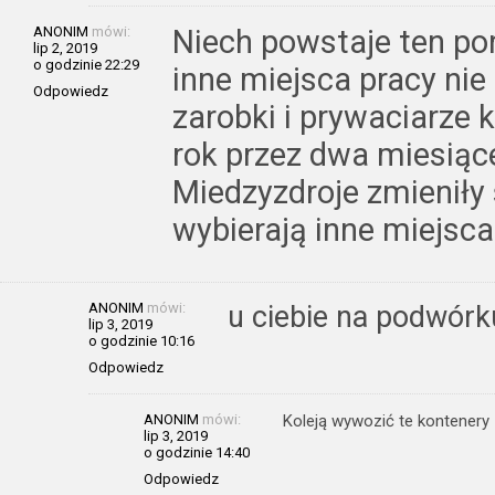
ANONIM
mówi:
Niech powstaje ten po
lip 2, 2019
o godzinie 22:29
inne miejsca pracy ni
Odpowiedz
zarobki i prywaciarze 
rok przez dwa miesiące
Miedzyzdroje zmieniły s
wybierają inne miejsca
ANONIM
mówi:
u ciebie na podwórk
lip 3, 2019
o godzinie 10:16
Odpowiedz
ANONIM
mówi:
Koleją wywozić te kontenery
lip 3, 2019
o godzinie 14:40
Odpowiedz