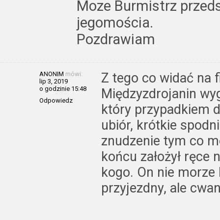
Moze Burmistrz przed
jegomościa.
Pozdrawiam
ANONIM
mówi:
Z tego co widać na f
lip 3, 2019
o godzinie 15:48
Międzyzdrojanin wyg
Odpowiedz
który przypadkiem do
ubiór, krótkie spodni
znudzenie tym co m
końcu założył ręce 
kogo. On nie morze 
przyjezdny, ale cwani