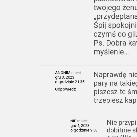
twojego żenu
„przydeptana
Śpij spokojni
czymś co gli
Ps. Dobra k
myślenie…
ANONIM
mówi:
Naprawdę niez
gru 3, 2023
pary na takie
o godzinie 21:35
Odpowiedz
piszesz te ś
trzepiesz ka
NIE
mówi:
Nie przypi
gru 4, 2023
dobitnie s
o godzinie 9:53