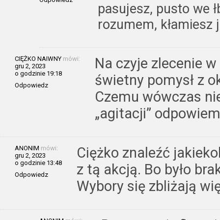
pasujesz, pusto we ł
rozumem, kłamiesz ja
CIĘŻKO NAIWNY
mówi:
Na czyje zlecenie 
gru 2, 2023
o godzinie 19:18
świetny pomysł z o
Odpowiedz
Czemu wówczas nie
„agitacji” odpowiem 
ANONIM
mówi:
Ciężko znaleźć jakieko
gru 2, 2023
o godzinie 13:48
z tą akcją. Bo było br
Odpowiedz
Wybory się zbliżają wię