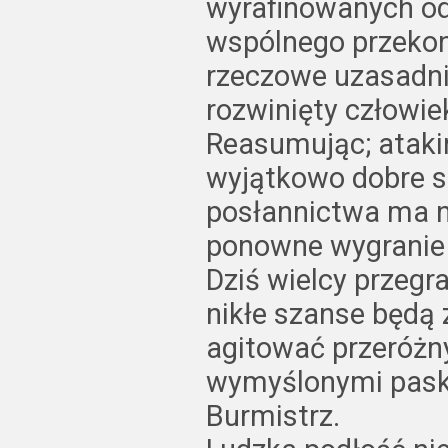
wyrafinowanych od
wspólnego przekon
rzeczowe uzasadnie
rozwinięty człowiek
Reasumując; atakin
wyjątkowo dobre 
posłannictwa ma n
ponowne wygranie
Dziś wielcy przeg
nikłe szanse będą 
agitować przeróżn
wymyślonymi pask
Burmistrz.