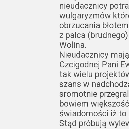
nieudacznicy potra
wulgaryzmów które
obrzucania błotem
z palca (brudnego
Wolina.
Nieudacznicy maj
Czcigodnej Pani Ew
tak wielu projektó
szans w nadchodz
sromotnie przegrali
bowiem większość
świadomości iż to 
Stąd próbują wyle