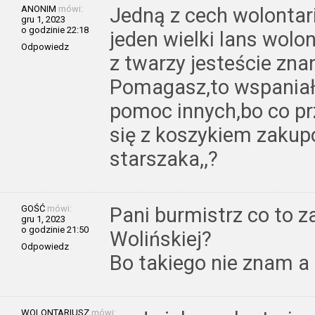
ANONIM
mówi:
Jedną z cech wolontari
gru 1, 2023
o godzinie 22:18
jeden wielki lans wolon
Odpowiedz
z twarzy jesteście znan
Pomagasz,to wspaniał
pomoc innych,bo co prz
się z koszykiem zakupó
starszaka,,?
GOŚĆ
mówi:
Pani burmistrz co to 
gru 1, 2023
o godzinie 21:50
Wolińskiej?
Odpowiedz
Bo takiego nie znam a
WOLONTARIUSZ
mówi: