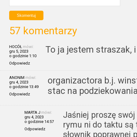
57 komentarzy
HOCÓŁ
mówi:
To ja jestem straszak, 
gru 5, 2023
o godzinie 1:10
Odpowiedz
ANONIM
mówi:
organizactora b.j. wins
gru 4, 2023
o godzinie 13:49
stac na podziekowani
Odpowiedz
MARTA J
mówi:
Jaśniej proszę swój
gru 4, 2023
o godzinie 14:57
rymu ni do taktu są 
Odpowiedz
słownik poprawnej p