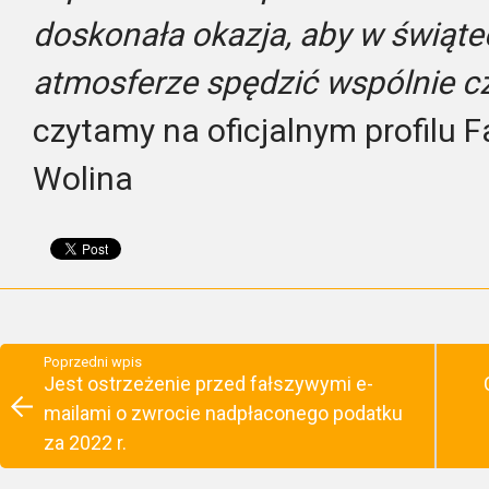
doskonała okazja, aby w świątec
atmosferze spędzić wspólnie c
czytamy na oficjalnym profilu 
Wolina
Poprzedni wpis
Jest ostrzeżenie przed fałszywymi e-
mailami o zwrocie nadpłaconego podatku
za 2022 r.