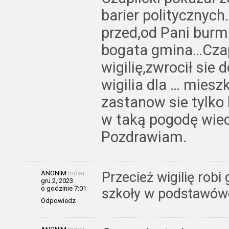
barier politycznych
przed,od Pani burmi
bogata gmina…Czap
wigilię,zwrocił sie 
wigilia dla … mie
zastanow sie tylko
w taką pogodę wie
Pozdrawiam.
ANONIM
mówi:
Przecież wigilię robi
gru 2, 2023
o godzinie 7:01
szkoły w podstawówc
Odpowiedz