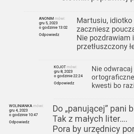
ANONIM
mówi:
Martusiu, idiotko
gru 5, 2023
zaczniesz poucza
o godzinie 13:02
Odpowiedz
Nie pozdrawiam i 
przetłuszczony ł
KOJOT
mówi:
Nie odwracaj 
gru 8, 2023
ortograficzne
o godzinie 22:24
Odpowiedz
kwesti bo raz
WOLINIANKA
mówi:
Do „panującej” pani 
gru 4, 2023
o godzinie 10:47
Tak z małych liter….
Odpowiedz
Pora by urzędnicy po