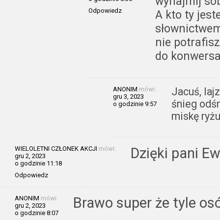
wynajmij sob
Odpowiedz
A kto ty jes
słownictwem
nie potrafi
do konwersac
ANONIM
mówi:
Jacuś, laj
gru 3, 2023
śnieg odś
o godzinie 9:57
miskę ryż
WIELOLETNI CZŁONEK AKCJI
mówi:
Dzięki pani E
gru 2, 2023
o godzinie 11:18
Odpowiedz
ANONIM
mówi:
Brawo super że tyle o
gru 2, 2023
o godzinie 8:07