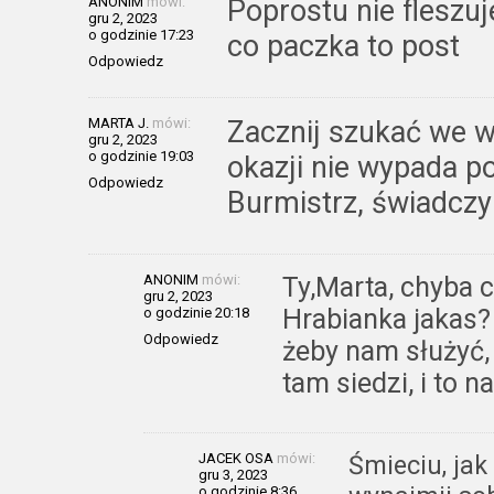
ANONIM
mówi:
Poprostu nie fleszu
gru 2, 2023
o godzinie 17:23
co paczka to post
Odpowiedz
MARTA J.
mówi:
Zacznij szukać we w
gru 2, 2023
o godzinie 19:03
okazji nie wypada p
Odpowiedz
Burmistrz, świadczy 
ANONIM
mówi:
Ty,Marta, chyba c
gru 2, 2023
Hrabianka jakas?
o godzinie 20:18
Odpowiedz
żeby nam służyć,
tam siedzi, i to n
JACEK OSA
mówi:
Śmieciu, ja
gru 3, 2023
o godzinie 8:36