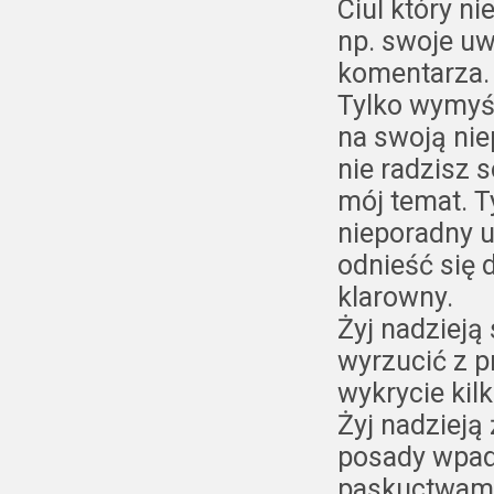
Ciul który ni
np. swoje u
komentarza.
Tylko wymyś
na swoją nie
nie radzisz 
mój temat. T
nieporadny u
odnieść się
klarowny.
Żyj nadzieją
wyrzucić z p
wykrycie kilk
Żyj nadzieją 
posady wpadn
paskuctwami 