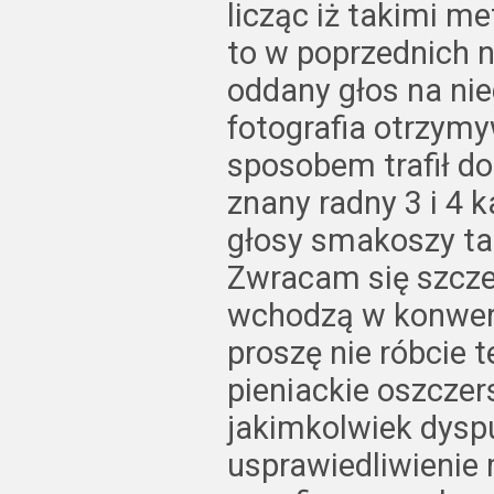
licząc iż takimi m
to w poprzednich n
oddany głos na ni
fotografia otrzymyw
sposobem trafił do
znany radny 3 i 4 
głosy smakoszy ta
Zwracam się szcze
wchodzą w konwer
proszę nie róbcie 
pieniackie oszczer
jakimkolwiek dyspu
usprawiedliwienie 