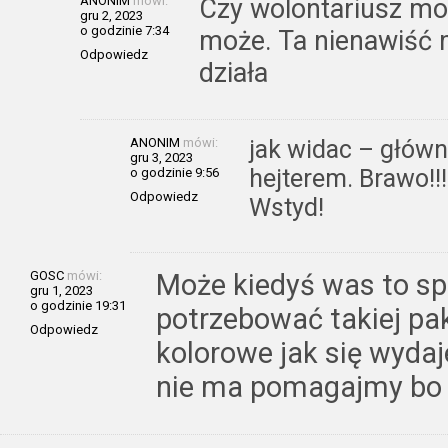
ANONIM
mówi:
Czy wolontariusz mo
gru 2, 2023
o godzinie 7:34
może. Ta nienawiść 
Odpowiedz
działa
ANONIM
mówi:
jak widac – głów
gru 3, 2023
hejterem. Brawo!!!
o godzinie 9:56
Odpowiedz
Wstyd!
GOSC
mówi:
Może kiedyś was to sp
gru 1, 2023
o godzinie 19:31
potrzebować takiej paki
Odpowiedz
kolorowe jak się wydaje
nie ma pomagajmy bo