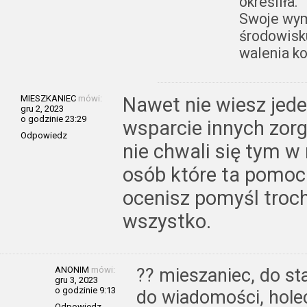
określiła.
Swoje wym
środowisk
walenia ko
MIESZKANIEC
mówi:
Nawet nie wiesz jede
gru 2, 2023
o godzinie 23:29
wsparcie innych zorg
Odpowiedz
nie chwali się tym 
osób które ta pomoc
ocenisz pomyśl troc
wszystko.
ANONIM
mówi:
?? mieszaniec, do sta
gru 3, 2023
o godzinie 9:13
do wiadomości, holec
Odpowiedz