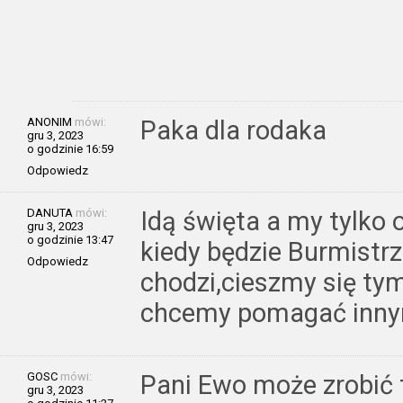
ANONIM
mówi:
Paka dla rodaka
gru 3, 2023
o godzinie 16:59
Odpowiedz
DANUTA
mówi:
Idą święta a my tylko o
gru 3, 2023
o godzinie 13:47
kiedy będzie Burmistr
Odpowiedz
chodzi,cieszmy się tym
chcemy pomagać inny
GOSC
mówi:
Pani Ewo może zrobić 
gru 3, 2023