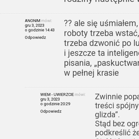
ANONIM
mówi:
?? ale się uśmiałem, 
gru 3, 2023
o godzinie 14:43
roboty trzeba wstać,
Odpowiedz
trzeba dzwonić po l
i jeszcze ta intelig
pisania, „paskuctwa
w pełnej krasie
WIEM - UWIERZCIE
mówi:
Zwinnie popa
gru 3, 2023
treści spójn
o godzinie 20:29
Odpowiedz
glizda”.
Stąd bez ogr
podkreślić że