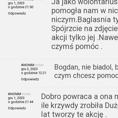
Ja jako wolontarius
gru 1, 2023
o godzinie 21:50
pomogła nam w nic
Odpowiedz
niczym.Baglasnia tyl
Spójrzcie na zdjęci
akcji tylko jej .Naw
czymś pomóc .
ANONIM
mówi:
Bogdan, nie biadol, b
gru 2, 2023
o godzinie 12:21
czym chcesz pomoc
Odpowiedz
ANONIM
mówi:
Dobro powraca a ona n
gru 1, 2023
o godzinie 21:44
ile krzywdy zrobiła Duż
Odpowiedz
lat tworzy te akcję .