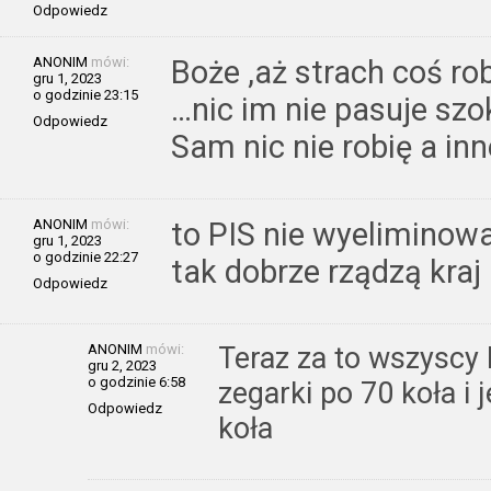
Odpowiedz
ANONIM
mówi:
Boże ,aż strach coś ro
gru 1, 2023
o godzinie 23:15
…nic im nie pasuje szo
Odpowiedz
Sam nic nie robię a in
ANONIM
mówi:
to PIS nie wyeliminow
gru 1, 2023
o godzinie 22:27
tak dobrze rządzą kra
Odpowiedz
ANONIM
mówi:
Teraz za to wszyscy b
gru 2, 2023
o godzinie 6:58
zegarki po 70 koła i 
Odpowiedz
koła