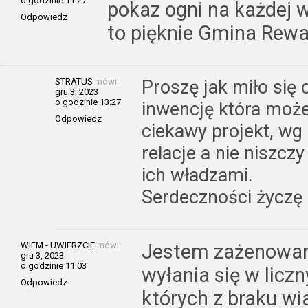
o godzinie 11:27
pokaz ogni na każdej wi
Odpowiedz
to pięknie Gmina Rewa
STRATUS
mówi:
Proszę jak miło się
gru 3, 2023
o godzinie 13:27
inwencję która moż
Odpowiedz
ciekawy projekt, w
relacje a nie niszcz
ich władzami.
Serdeczności życzę
WIEM - UWIERZCIE
mówi:
Jestem zażenowany
gru 3, 2023
o godzinie 11:03
wyłania się w lic
Odpowiedz
których z braku w