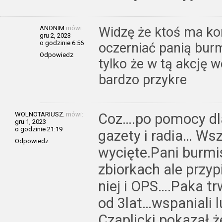
ANONIM
mówi:
Widzę że ktoś ma kon
gru 2, 2023
o godzinie 6:56
oczerniać panią burm
Odpowiedz
tylko że w tą akcję w
bardzo przykre
WOLNOTARIUSZ.
mówi:
Coz….po pomocy dl
gru 1, 2023
o godzinie 21:19
gazety i radia… Ws
Odpowiedz
wycięte.Pani burmis
zbiorkach ale przyp
niej i OPS….Paka tr
od 3lat…wspaniali 
Czaplicki pokazał 