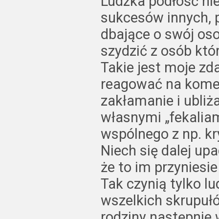
Ludzka podłość nie
sukcesów innych, 
dbające o swój oso
szydzić z osób któr
Takie jest moje zd
reagować na komen
zakłamanie i ubliż
własnymi „fekaliam
wspólnego z np. kr
Niech się dalej up
że to im przyniesi
Tak czynią tylko l
wszelkich skrupułó
rodziny następnie 