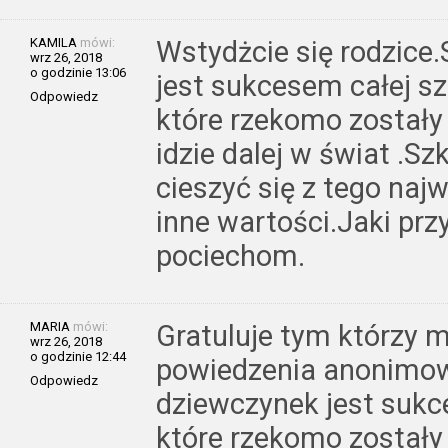
KAMILA
mówi:
Wstydżcie się rodzice
wrz 26, 2018
o godzinie 13:06
jest sukcesem całej sz
Odpowiedz
które rzekomo zostały 
idzie dalej w świat .Sz
cieszyć się z tego najw
inne wartości.Jaki prz
pociechom.
MARIA
mówi:
Gratuluje tym którzy m
wrz 26, 2018
o godzinie 12:44
powiedzenia anonimow
Odpowiedz
dziewczynek jest sukce
które rzekomo zostały 