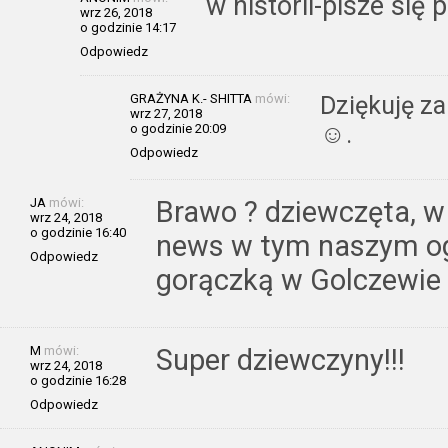
w historii-pisze się
wrz 26, 2018
o godzinie 14:17
Odpowiedz
GRAŻYNA K.- SHITTA
mówi:
Dziękuję za
wrz 27, 2018
☺.
o godzinie 20:09
Odpowiedz
JA
mówi:
Brawo ? dziewczęta, w
wrz 24, 2018
o godzinie 16:40
news w tym naszym o
Odpowiedz
gorączką w Golczewie
M
mówi:
Super dziewczyny!!!
wrz 24, 2018
o godzinie 16:28
Odpowiedz