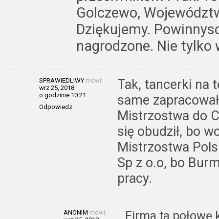
Golczewo, Województwo
Dziękujemy. Powinnys
nagrodzone. Nie tylko w
SPRAWIEDLIWY
mówi:
Tak, tancerki na 
wrz 25, 2018
o godzinie 10:21
same zapracował
Odpowiedz
Mistrzostwa do C
się obudził, bo w
Mistrzostwa Pols
Sp z o.o, bo Burm
pracy.
ANONIM
mówi:
Firma ta połowę 