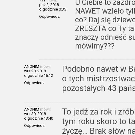
???
mówi:
U Ciebie to zazdr
paź 2, 2018
NAWET wzìeło tylk
o godzinie 0:35
Odpowiedz
co? Daj się dziew
ZRESZTA co Ty tam
znaczy odnieść su
mówimy???
ANONIM
mówi:
Podobno nawet w B
wrz 28, 2018
o godzinie 16:12
o tych mistrzostwa
Odpowiedz
pozostałych 43 pań
ANONIM
mówi:
To jedź za rok i zró
wrz 30, 2018
o godzinie 13:40
tym roku skoro to t
Odpowiedz
życzę… Brak słów na