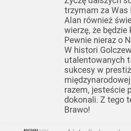
Życzę dalszych s
trzymam za Was k
Alan również świe
wierzę, że będzie
Pewnie nieraz o 
W histori Golczew
utalentowanych 
sukcesy w presti
międzynarodowej a
razem, jesteście p
dokonali. Z tego t
Brawo!
ANONIM
mówi: