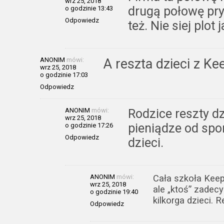
wrz 25, 2018
drugą połowę pry
o godzinie 13:43
Odpowiedz
też. Nie siej plo
ANONIM
mówi:
A reszta dzieci z K
wrz 25, 2018
o godzinie 17:03
Odpowiedz
ANONIM
mówi:
Rodzice reszty dz
wrz 25, 2018
pieniądze od spon
o godzinie 17:26
Odpowiedz
dzieci.
ANONIM
mówi:
Cała szkoła Keep
wrz 25, 2018
ale „ktoś” zadec
o godzinie 19:40
kilkorga dzieci. 
Odpowiedz