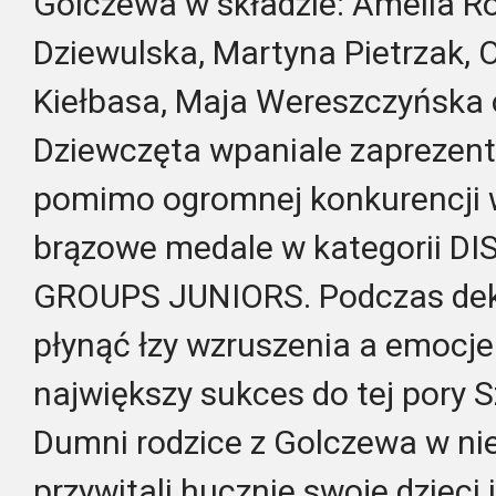
Golczewa w składzie: Amelia R
Dziewulska, Martyna Pietrzak, 
Kiełbasa, Maja Wereszczyńska o
Dziewczęta wpaniale zaprezento
pomimo ogromnej konkurencji w
brązowe medale w kategorii 
GROUPS JUNIORS. Podczas deko
płynąć łzy wzruszenia a emocje 
największy sukces do tej pory 
Dumni rodzice z Golczewa w nie
przywitali hucznie swoje dzieci 