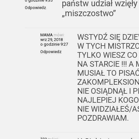
o godzinie 9:35
państw udział wzięły
Odpowiedz
„miszczostwo”
MAMA
mówi:
WSTYDŹ SIĘ DZI
wrz 29, 2018
W TYCH MISTRZ
o godzinie 9:27
Odpowiedz
TYLKO WIESZ C
NA STARCIE !!! 
MUSIAŁ TO PISA
ZAKOMPLEKSIONY
NIE OSIĄDNĄŁ I 
NAJLEPIEJ KOGO
NIE WIDZIAŁEŚ/A
POZDRAWIAM.