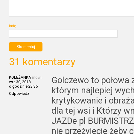
Imię
31 komentarzy
KOLEŻANKA
mówi:
Golczewo to połowa z
wrz 30, 2018
o godzinie 23:35
ktòrym najlepiej wych
Odpowiedz
krytykowanie i obrażan
dla tej wsi i Którzy w
JAZDe pl BURMISTRZU
nie przeżyjecie żeby 