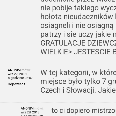
nie pobije takiego wyc
hołota nieudaczników k
osiagneli i nie osiagną
patrzy i sie uczy jakie
GRATULACJE DZIEWCZ
WIELKIE> JESTESCIE
ANONIM
mówi:
W tej kategorii, w któr
wrz 27, 2018
o godzinie 22:07
miejsce było tylko 7 gr
Odpowiedz
Czech i Słowacji. Jaki
ANONIM
mówi:
to ci dopiero mistrz
wrz 28, 2018