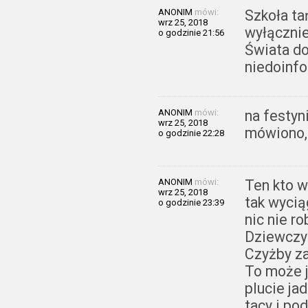
ANONIM
mówi:
Szkoła ta
wrz 25, 2018
wyłącznie
o godzinie 21:56
Świata do
niedoinf
ANONIM
mówi:
na festyn
wrz 25, 2018
mówiono, 
o godzinie 22:28
ANONIM
mówi:
Ten kto w
wrz 25, 2018
tak wycią
o godzinie 23:39
nic nie ro
Dziewczyn
Czyżby za
To może j
plucie ja
tacy i pod