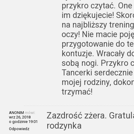
przykro czytać. One 
im dziękujecie! Skor
na najbliższy trenin
oczy! Nie macie poję
przygotowanie do tego
kontuzje. Wracały 
sobą nogi. Przykro
Tancerki serdecznie 
mojej rodziny, dokon
trzymać!
ANONIM
mówi:
Zazdrość zżera. Gratul
wrz 26, 2018
o godzinie 19:01
rodzynka
Odpowiedz