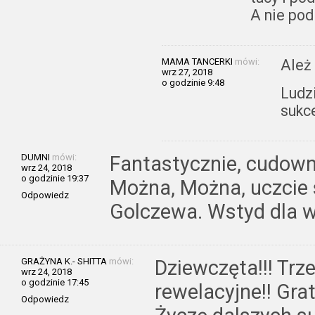
A nie pod
MAMA TANCERKI
mówi:
Ależ
wrz 27, 2018
o godzinie 9:48
Ludzi
sukc
DUMNI
mówi:
Fantastycznie, cudow
wrz 24, 2018
o godzinie 19:37
Można, Można, uczcie 
Odpowiedz
Golczewa. Wstyd dla 
GRAŻYNA K.- SHITTA
mówi:
Dziewczęta!!! Trze
wrz 24, 2018
o godzinie 17:45
rewelacyjne!! Gra
Odpowiedz