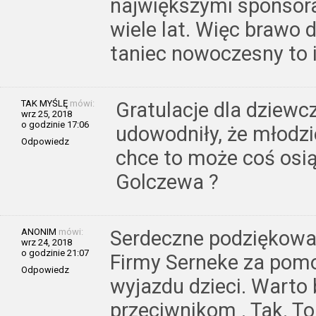
największymi sponsoram
wiele lat. Więc brawo 
taniec nowoczesny to i
TAK MYŚLĘ
mówi:
Gratulacje dla dziewc
wrz 25, 2018
o godzinie 17:06
udowodniły, że młodzie
Odpowiedz
chce to może coś osi
Golczewa ?
ANONIM
mówi:
Serdeczne podziękowan
wrz 24, 2018
o godzinie 21:07
Firmy Serneke za pom
Odpowiedz
wyjazdu dzieci. Warto 
przeciwnikom . Tak. To