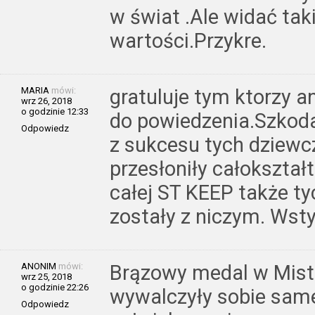
w świat .Ale widać tak
wartości.Przykre.
MARIA
mówi:
gratuluje tym ktorzy 
wrz 26, 2018
o godzinie 12:33
do powiedzenia.Szkoda 
Odpowiedz
z sukcesu tych dziewcz
przesłoniły całokształ
całej ST KEEP także ty
zostały z niczym. Wsty
ANONIM
mówi:
Brązowy medal w Mist
wrz 25, 2018
o godzinie 22:26
wywalczyły sobie same
Odpowiedz