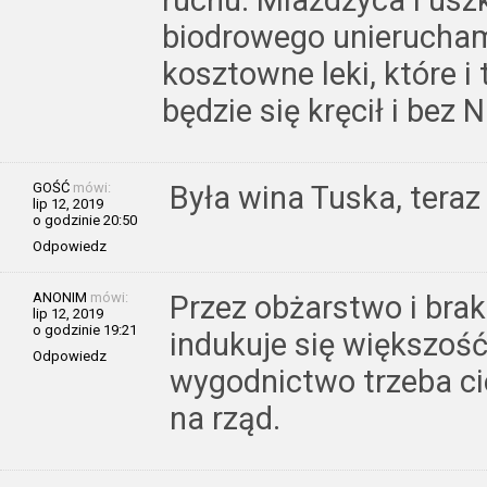
ruchu. Miażdżyca i us
biodrowego unierucham
kosztowne leki, które i
będzie się kręcił i bez
GOŚĆ
mówi:
Była wina Tuska, teraz
lip 12, 2019
o godzinie 20:50
Odpowiedz
ANONIM
mówi:
Przez obżarstwo i brak
lip 12, 2019
o godzinie 19:21
indukuje się większość
Odpowiedz
wygodnictwo trzeba ci
na rząd.