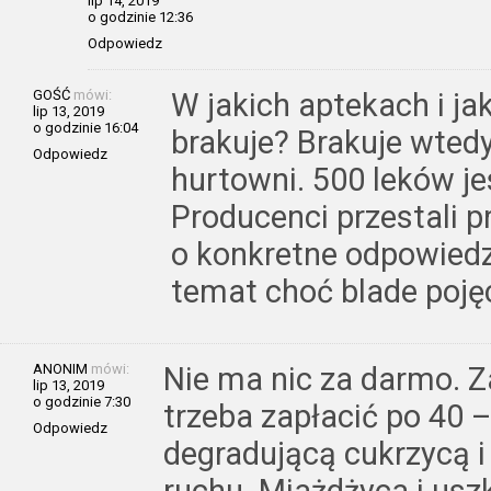
lip 14, 2019
o godzinie 12:36
Odpowiedz
GOŚĆ
mówi:
W jakich aptekach i ja
lip 13, 2019
o godzinie 16:04
brakuje? Brakuje wtedy
Odpowiedz
hurtowni. 500 leków je
Producenci przestali 
o konkretne odpowiedzi
temat choć blade pojęc
ANONIM
mówi:
Nie ma nic za darmo. Z
lip 13, 2019
o godzinie 7:30
trzeba zapłacić po 40 
Odpowiedz
degradującą cukrzycą 