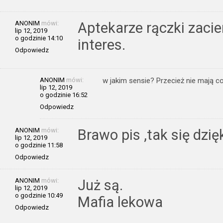
ANONIM
mówi:
Aptekarze rączki zacier
lip 12, 2019
o godzinie 14:10
interes.
Odpowiedz
ANONIM
mówi:
w jakim sensie? Przecież nie mają c
lip 12, 2019
o godzinie 16:52
Odpowiedz
ANONIM
mówi:
Brawo pis ,tak się dzię
lip 12, 2019
o godzinie 11:58
Odpowiedz
ANONIM
mówi:
Już są.
lip 12, 2019
o godzinie 10:49
Mafia lekowa
Odpowiedz