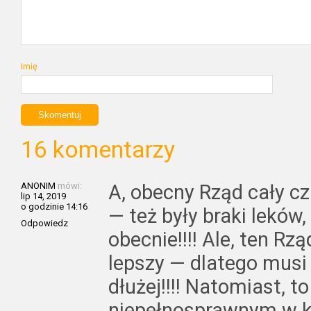
Imię
16 komentarzy
ANONIM
mówi:
A, obecny Rząd cały cz
lip 14, 2019
o godzinie 14:16
— też były braki leków,
Odpowiedz
obecnie!!!! Ale, ten R
lepszy — dlatego musi
dłużej!!!! Natomiast, to
niepełnosprawnym w k