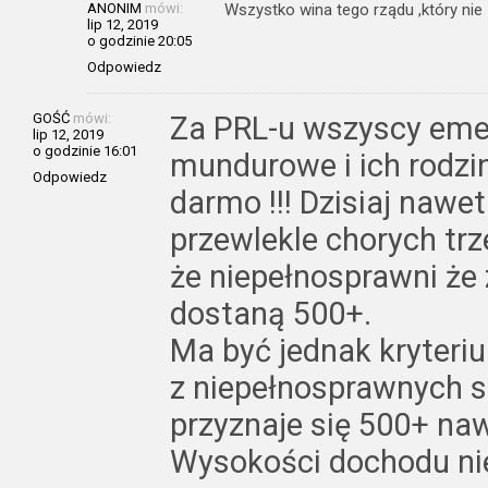
ANONIM
mówi:
Wszystko wina tego rządu ,który nie 
lip 12, 2019
o godzinie 20:05
Odpowiedz
GOŚĆ
mówi:
Za PRL-u wszyscy emery
lip 12, 2019
o godzinie 16:01
mundurowe i ich rodzi
Odpowiedz
darmo !!! Dzisiaj nawet
przewlekle chorych trz
że niepełnosprawni ż
dostaną 500+.
Ma być jednak kryteri
z niepełnosprawnych si
przyznaje się 500+ naw
Wysokości dochodu nie