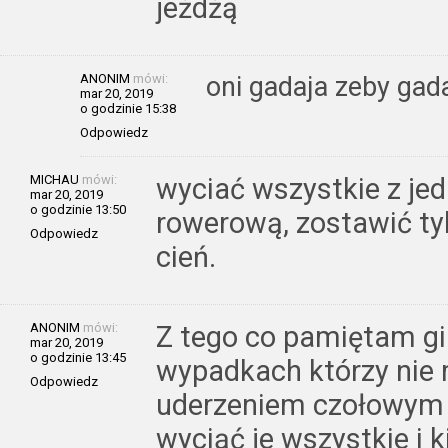
jeżdżą
ANONIM
mówi:
oni gadaja zeby gad
mar 20, 2019
o godzinie 15:38
Odpowiedz
MICHAU
mówi:
wyciać wszystkie z jedn
mar 20, 2019
o godzinie 13:50
rowerową, zostawić tyl
Odpowiedz
cień.
ANONIM
mówi:
Z tego co pamiętam gi
mar 20, 2019
o godzinie 13:45
wypadkach którzy nie m
Odpowiedz
uderzeniem czołowym i 
wyciąć je wszystkie i 