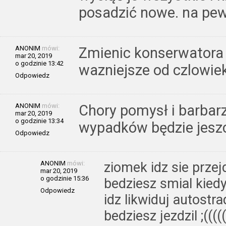
posadzić nowe. na pew
ANONIM
mówi:
Zmienic konserwatora 
mar 20, 2019
o godzinie 13:42
wazniejsze od czlowiek
Odpowiedz
ANONIM
mówi:
Chory pomysł i barbar
mar 20, 2019
o godzinie 13:34
wypadków będzie jeszc
Odpowiedz
ANONIM
mówi:
ziomek idz sie prze
mar 20, 2019
o godzinie 15:36
bedziesz smial kiedy
Odpowiedz
idz likwiduj autostr
bedziesz jezdzil ;(((