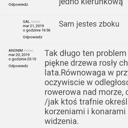
jedno kierunkową
Odpowiedz
GAL
mówi:
Sam jestes zboku
mar 21, 2019
o godzinie 16:56
Odpowiedz
ANONIM
mówi:
Tak długo ten problem 
mar 20, 2019
o godzinie 20:10
piękne drzewa rosły ch
Odpowiedz
lata.Równowaga w przy
oczywiscie w odległosc
rowerowa nad morze, c
/jak ktoś trafnie okreś
korzeniami i konarami
widzenia.