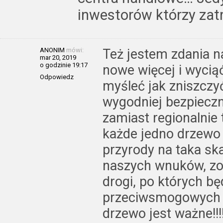
inwestorów którzy zat
ANONIM
mówi:
Też jestem zdania n
mar 20, 2019
o godzinie 19:17
nowe więcej i wyciąć
Odpowiedz
myśleć jak zniszczyć
wygodniej bezpieczn
zamiast regionalnie
każde jedno drzewo b
przyrody na taka sk
naszych wnuków, zo
drogi, po których bę
przeciwsmogowych 
drzewo jest ważne!!!