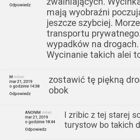
zwalniających. Wycinka 
Odpowiedz
mają wyobraźni poczują 
jeszcze szybciej. Morz
transportu prywatnego
wypadków na drogach.
Wycinanie takich alei 
M
mówi:
zostawić tę piękną d
mar 21, 2019
o godzinie 14:38
obok
Odpowiedz
ANONIM
mówi:
I zribic z tej starej
mar 21, 2019
o godzinie 18:44
turystow bo takich d
Odpowiedz