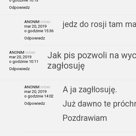
o godzinie 10:13
Odpowiedz
ANONIM
mówi:
jedz do rosji tam m
mar 20, 2019
o godzinie 15:36
Odpowiedz
ANONIM
mówi:
Jak pis pozwoli na wyci
mar 20, 2019
o godzinie 10:11
zagłosuję
Odpowiedz
ANONIM
mówi:
A ja zagłlosuję.
mar 20, 2019
o godzinie 14:02
Już dawno te próchn
Odpowiedz
Pozdrawiam