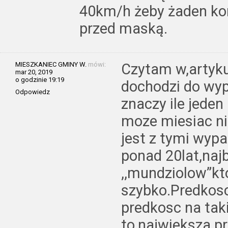
40km/h żeby żaden kona
przed maską.
MIESZKANIEC GMINY W.
mówi:
Czytam w,artyku
mar 20, 2019
o godzinie 19:19
dochodzi do wy
Odpowiedz
znaczy ile jeden
moze miesiac ni
jest z tymi wyp
ponad 20lat,naj
,,mundziolow”kto
szybko.Predkosc
predkosc na tak
to,najwieksza pr