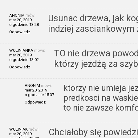
ANONIM
mówi:
Usunac drzewa, jak kog
mar 20, 2019
o godzinie 13:28
indziej zasciankowym 
Odpowiedz
WOLINIANKA
mówi:
TO nie drzewa powodu
mar 20, 2019
o godzinie 13:02
którzy jeżdżą za szyb
Odpowiedz
ANONIM
mówi:
ktorzy nie umieja je
mar 20, 2019
o godzinie 15:37
predkosci na waskie
Odpowiedz
to nie zawsze komf
WOLINIAK
mówi:
Chciałoby się powiedz
mar 20, 2019