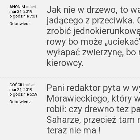
ANONIM
mówi:
Jak nie w drzewo, to w
mar 21, 2019
o godzinie 7:01
jadącego z przeciwka. C
Odpowiedz
zrobić jednokierunkow
rowy bo może „uciekać”
wyłapać zwierzynę, bo
kierowcy.
GOŚCIU
mówi:
Pani redaktor pyta w w
mar 21, 2019
o godzinie 6:59
Morawieckiego, który w
Odpowiedz
robił: czy drewno tez pa
Saharze, przecież tam 
teraz nie ma !