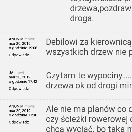
drzewa,pozdrawi
droga.
ANONIM
mówi:
Debilowi za kierownic
mar 20, 2019
o godzinie 19:08
wszystkich drzew nie p
Odpowiedz
JA
mówi:
Czytam te wypociny…….
mar 20, 2019
o godzinie 17:42
drzewa ok od drogi m
Odpowiedz
ANONIM
mówi:
Ale nie ma planów co 
mar 20, 2019
o godzinie 17:30
czy ścieżki rowerowej
Odpowiedz
chcą wyciąć, bo taka 