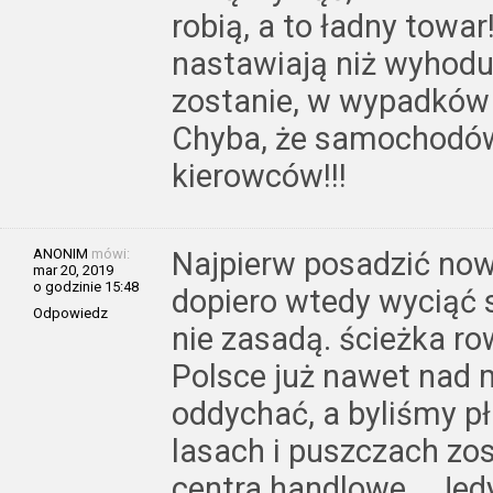
robią, a to ładny towa
nastawiają niż wyhodu
zostanie, w wypadków 
Chyba, że samochodów
kierowców!!!
ANONIM
mówi:
Najpierw posadzić nowe
mar 20, 2019
o godzinie 15:48
dopiero wtedy wyciąć 
Odpowiedz
nie zasadą. ścieżka r
Polsce już nawet nad
oddychać, a byliśmy p
lasach i puszczach zos
centra handlowe… Jedy