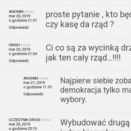
ANONIM
mówi:
proste pytanie , kto b
mar 20, 2019
o godzinie 21:51
czy kasę da rząd ?
Odpowiedz
SINGH
mówi:
Ci co są za wycinką dr
mar 20, 2019
o godzinie 21:34
jak ten cały rząd…!!!!
Odpowiedz
ANONIM
mówi:
Najpierw siebie zoba
mar 21, 2019
o godzinie 11:10
demokracja tylko ma
Odpowiedz
wybory.
UCZESTNIK DROGI
mówi:
Wybudować drugą n
mar 20, 2019
o godzinie 20:13