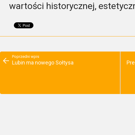
wartości historycznej, estetyczn
Poprzedni wpis
Lubin ma nowego Sołtysa
Pre