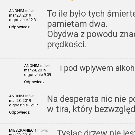
ANONIM
mówi:
To ile było tych śmie
mar 23, 2019
o godzinie 12:31
pamietam dwa.
Odpowiedz
Obydwa z powodu znac
prędkości.
ANONIM
mówi:
i pod wplywem alkoh
mar 24, 2019
o godzinie 9:09
Odpowiedz
ANONIM
mówi:
Na desperata nic nie 
mar 23, 2019
o godzinie 12:17
w tira, który bezwzględ
Odpowiedz
MIESZKANIEC 1
mówi:
Tysiąc drzew nie jes
mar 23, 2019