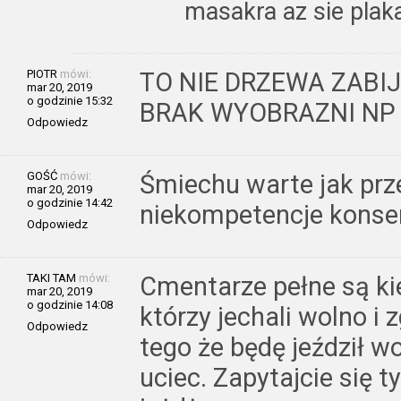
masakra az sie pla
PIOTR
mówi:
TO NIE DRZEWA ZABI
mar 20, 2019
o godzinie 15:32
BRAK WYOBRAZNI NP
Odpowiedz
GOŚĆ
mówi:
Śmiechu warte jak prz
mar 20, 2019
o godzinie 14:42
niekompetencje konse
Odpowiedz
TAKI TAM
mówi:
Cmentarze pełne są k
mar 20, 2019
o godzinie 14:08
którzy jechali wolno i 
Odpowiedz
tego że będę jeździł wo
uciec. Zapytajcie się 