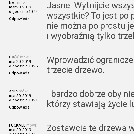
NAT
mówi:
Jasne. Wytnijcie wszys
mar 20, 2019
o godzinie 10:42
wszystkie? To jest po 
Odpowiedz
nie można po prostu j
i wyobraźnią tylko trz
GOŚĆ
mówi:
Wprowadzić ograniczen
mar 20, 2019
o godzinie 10:25
trzecie drzewo.
Odpowiedz
ANIA
mówi:
I bardzo dobrze oby nie 
mar 20, 2019
o godzinie 10:21
którzy stawiają życie 
Odpowiedz
FUCKALL
mówi:
Zostawcie te drzewa w
mar 20, 2019