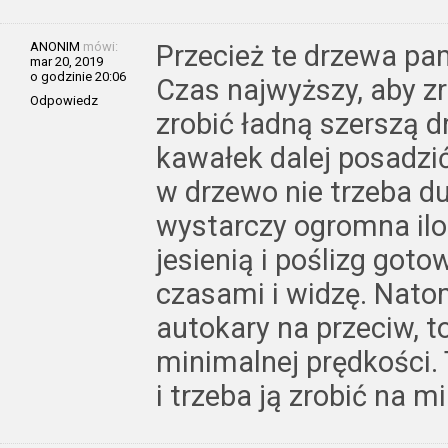
ANONIM
mówi:
Przecież te drzewa pam
mar 20, 2019
o godzinie 20:06
Czas najwyższy, aby zr
Odpowiedz
zrobić ładną szerszą d
kawałek dalej posadzi
w drzewo nie trzeba d
wystarczy ogromna iloś
jesienią i poślizg got
czasami i widzę. Natom
autokary na przeciw, to
minimalnej prędkości. 
i trzeba ją zrobić na m