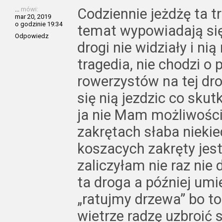
...
mówi:
Codziennie jeżdżę ta tr
mar 20, 2019
o godzinie 19:34
temat wypowiadają się
Odpowiedz
drogi nie widziały i nią
tragedia, nie chodzi o 
rowerzystów na tej dro
się nią jezdzic co skut
ja nie Mam możliwości
zakrętach słaba niekie
koszacych zakręty je
zaliczyłam nie raz nie
ta droga a później um
„ratujmy drzewa” bo to
wietrze radzę uzbroić s