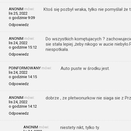
ANONIM
mówi:
Ktoś się pozbył wraka, tylko nie pomyślał że
lis 25, 2022
o godzinie 9:09
Odpowiedz
ANONIM
mówi:
Do wszystkich komętujacych ? zachowujecie si
lis 24, 2022
sie stała lepiej ,żeby nikogo w aucie niebył
o godzinie 15:12
niespotkała.
Odpowiedz
POINFORMOWANY
mówi:
Auto puste w środku jest.
lis 24, 2022
o godzinie 14:15
Odpowiedz
ANONIM
mówi:
dobrze , ze płetwonurkow nie siaga sie z Pr
lis 24, 2022
o godzinie 14:12
Odpowiedz
ANONIM
mówi:
niestety nikt, tylko ty.