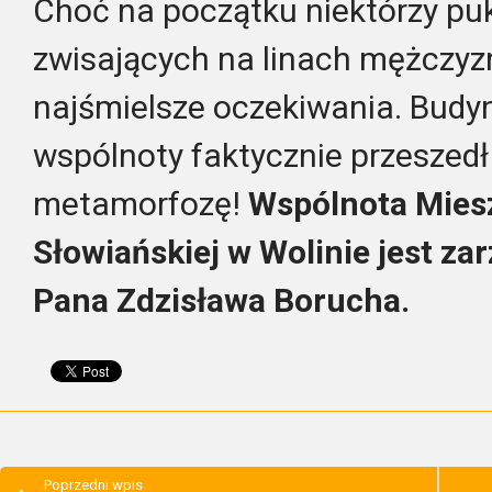
Choć na początku niektórzy puk
zwisających na linach mężczyzn
najśmielsze oczekiwania. Budy
wspólnoty faktycznie przeszed
metamorfozę!
Wspólnota Miesz
Słowiańskiej w Wolinie jest za
Pana Zdzisława Borucha.
Poprzedni wpis