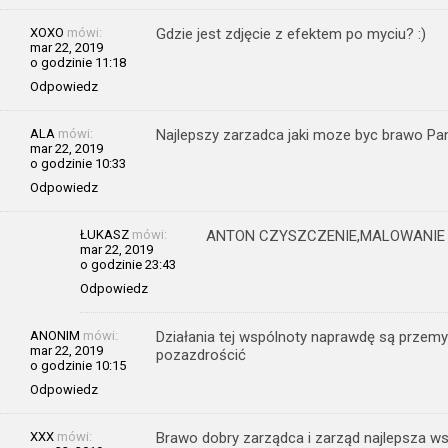
XOXO
mówi:
Gdzie jest zdjęcie z efektem po myciu? :)
mar 22, 2019
o godzinie 11:18
Odpowiedz
ALA
mówi:
Najlepszy zarzadca jaki moze byc brawo Pa
mar 22, 2019
o godzinie 10:33
Odpowiedz
ŁUKASZ
mówi:
ANTON CZYSZCZENIE,MALOWANI
mar 22, 2019
o godzinie 23:43
Odpowiedz
ANONIM
mówi:
Działania tej wspólnoty naprawdę są przemyś
mar 22, 2019
pozazdrościć
o godzinie 10:15
Odpowiedz
XXX
mówi:
Brawo dobry zarządca i zarząd najlepsza w