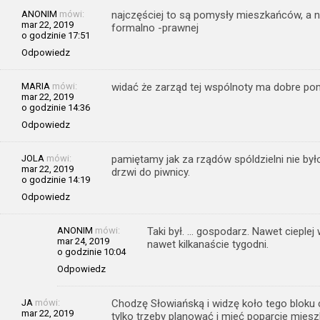
ANONIM
mówi:
najczęściej to są pomysły mieszkańców, a n
mar 22, 2019
formalno -prawnej
o godzinie 17:51
Odpowiedz
MARIA
mówi:
widać że zarząd tej wspólnoty ma dobre pom
mar 22, 2019
o godzinie 14:36
Odpowiedz
JOLA
mówi:
pamiętamy jak za rządów spóldzielni nie by
mar 22, 2019
drzwi do piwnicy.
o godzinie 14:19
Odpowiedz
ANONIM
mówi:
Taki był. … gospodarz. Nawet cieplej
mar 24, 2019
nawet kilkanaście tygodni.
o godzinie 10:04
Odpowiedz
JA
mówi:
Chodzę Słowiańską i widzę koło tego bloku c
mar 22, 2019
tylko trzeby planować i mieć poparcie mie