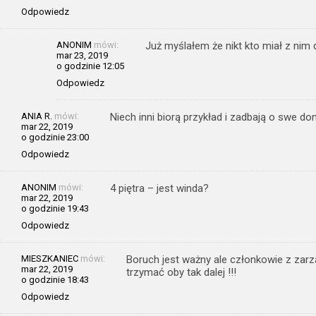
Odpowiedz
ANONIM
mówi:
Już myślałem że nikt kto miał z nim 
mar 23, 2019
o godzinie 12:05
Odpowiedz
ANIA R.
mówi:
Niech inni biorą przykład i zadbają o swe d
mar 22, 2019
o godzinie 23:00
Odpowiedz
ANONIM
mówi:
4 piętra – jest winda?
mar 22, 2019
o godzinie 19:43
Odpowiedz
MIESZKANIEC
mówi:
Boruch jest ważny ale członkowie z zarząd
mar 22, 2019
trzymać oby tak dalej !!!
o godzinie 18:43
Odpowiedz