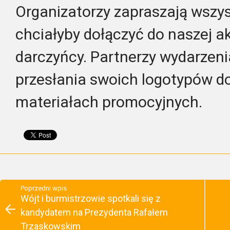
Organizatorzy zapraszają wszyst
chciałyby dołączyć do naszej ak
darczyńcy. Partnerzy wydarzeni
przesłania swoich logotypów d
materiałach promocyjnych.
Poprzedni wpis
Wójt i burmistrzowie spotkali się z
kandydatem na Prezydenta Rafałem
Trzaskowskim