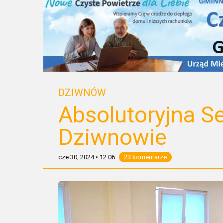
DZIWNÓW
Absolutoryjna Se
Dziwnowie
cze 30, 2024
•
12:06
23 komentarze