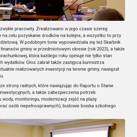
niezwykle pracowity. Zrealizowano w jego czasie szereg
e na celu pozyskanie środków na kolejne, a wszystko to przy
dżetową. W podobnym tonie wypowiedziała się też Skarbnik
n finansów gminy w przedmiotowym okresie (rok 2023), a także
rachunkowej, która każdego roku opiniuje nie tylko stan
h wydatków. Głos zabrał także zastępca burmistrza
tualnie realizowanych inwestycji na terenie gminy, nawiązał
ku.
ze strony radnych, które nawiązując do Raportu o Stanie
 inwestycyjnych, a także zabezpieczenia potrzeb
wody, monitoringu, modernizacji zejść na plażę
oraz osób niepełnosprawnych), budowie boiska szkolnego