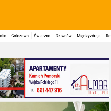
olin
Golczewo
Świerzno
Dziwnów
Międzyzdroje
Re