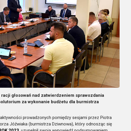
Z racji głosowań nad zatwierdzeniem sprawozdania
solutorium za wykonanie budżetu dla burmistrza
i aktywności prowadzonych pomiędzy sesjami przez Piotra
gorza Jóźwiaka (burmistrza Dziwnowa), który odnosząc się
ROK 2023
, uzupełnił swoją wypowiedź podsumowaniem