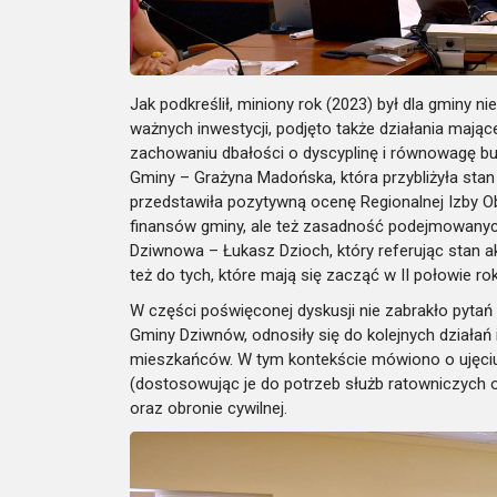
Jak podkreślił, miniony rok (2023) był dla gminy 
ważnych inwestycji, podjęto także działania mając
zachowaniu dbałości o dyscyplinę i równowagę bu
Gminy – Grażyna Madońska, która przybliżyła sta
przedstawiła pozytywną ocenę Regionalnej Izby Ob
finansów gminy, ale też zasadność podejmowanyc
Dziwnowa – Łukasz Dzioch, który referując stan ak
też do tych, które mają się zacząć w II połowie ro
W części poświęconej dyskusji nie zabrakło pytań 
Gminy Dziwnów, odnosiły się do kolejnych działań
mieszkańców. W tym kontekście mówiono o ujęciu 
(dostosowując je do potrzeb służb ratowniczych 
oraz obronie cywilnej.