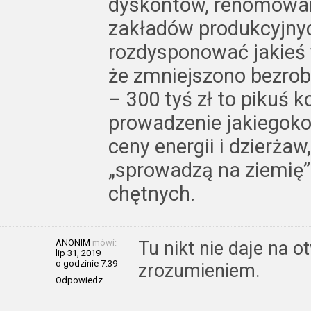
dyskontów, renomowan
zakładów produkcyjnyc
rozdysponować jakieś 
że zmniejszono bezrobo
– 300 tyś zł to pikuś 
prowadzenie jakiegokol
ceny energii i dzierżaw
„sprowadzą na ziemię
chętnych.
ANONIM
mówi:
Tu nikt nie daje na o
lip 31, 2019
o godzinie 7:39
zrozumieniem.
Odpowiedz