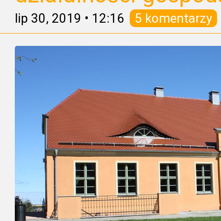
lip 30, 2019
•
12:16
5 komentarzy