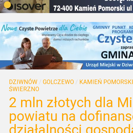
DZIWNÓW
/
GOLCZEWO
/
KAMIEŃ POMORSK
ŚWIERZNO
2 mln złotych dla 
powiatu na dofinan
działalności gospod