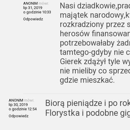
ANONIM
mówi:
Nasi dziadkowie,pra
lip 31, 2019
o godzinie 10:33
majątek narodowy,kt
Odpowiedz
rozkradziony przez 
herosów finansowan
potrzebowałaby żad
tamtego-gdyby nie c
Gierek zdążył tyle 
nie mieliby co sprz
gdzie mieszkać.
ANONIM
mówi:
Biorą pieniądze i po ro
lip 30, 2019
o godzinie 12:54
Florystka i podobne gi
Odpowiedz