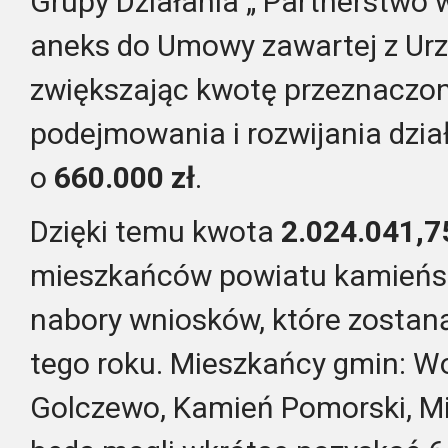
Grupy Działania „ Partnerstwo w
aneks do Umowy zawartej z Ur
zwiększając kwotę przeznaczo
podejmowania i rozwijania dzia
o
660.000 zł
.
Dzięki temu kwota
2.024.041,75
mieszkańców powiatu kamieńs
nabory wniosków, które zostaną
tego roku.
Mieszkańcy gmin: Wo
Golczewo, Kamień Pomorski, Mi