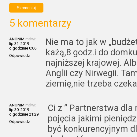
5 komentarzy
ANONIM
mówi:
Nie ma to jak w „budż
lip 31, 2019
o godzinie 0:06
każą,8 godz.i do domk
Odpowiedz
najniższej krajowej. Al
Anglii czy Nirwegii. T
ziemię,nie trzeba czek
ANONIM
mówi:
Ci z ” Partnerstwa dla
lip 30, 2019
o godzinie 21:29
pojęcia jakimi pienię
Odpowiedz
być konkurencyjnym d