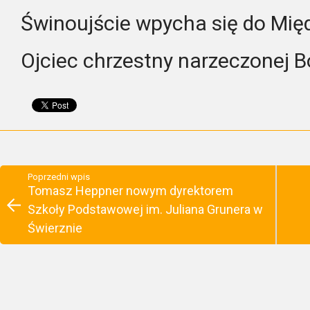
Świnoujście wpycha się do Mię
Ojciec chrzestny narzeczonej 
Poprzedni wpis
Tomasz Heppner nowym dyrektorem
Szkoły Podstawowej im. Juliana Grunera w
Świerznie