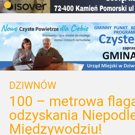
DZIWNÓW
100 – metrowa flaga
odzyskania Niepodl
Międzywodziu!