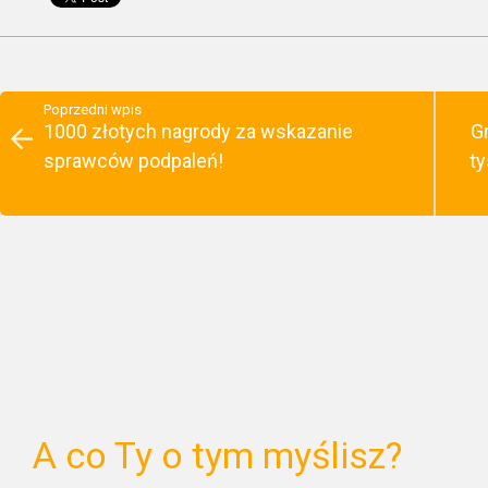
Poprzedni wpis
1000 złotych nagrody za wskazanie
G
sprawców podpaleń!
ty
A co Ty o tym myślisz?