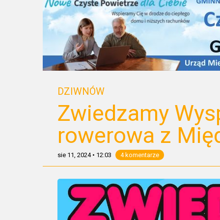
DZIWNÓW
Zwiedzamy Wysp
rowerowa z Mię
sie 11, 2024
•
12:03
4 komentarze