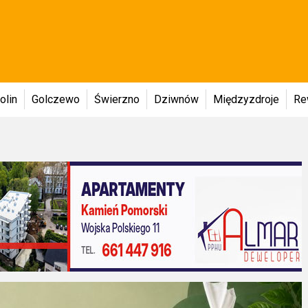
olin
Golczewo
Świerzno
Dziwnów
Międzyzdroje
Re