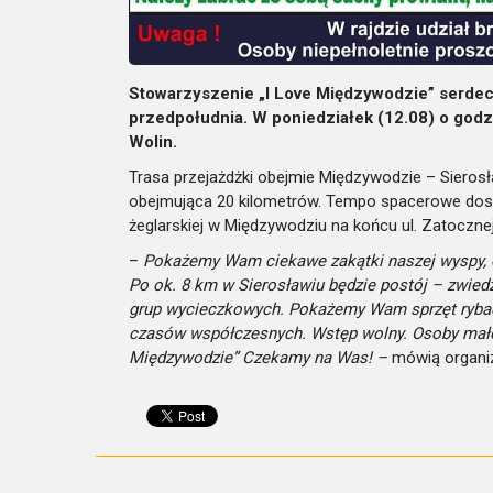
Stowarzyszenie „I Love Międzywodzie” serde
przedpołudnia. W poniedziałek (12.08) o god
Wolin.
Trasa przejażdżki obejmie Międzywodzie – Sieros
obejmująca 20 kilometrów. Tempo spacerowe dosto
żeglarskiej w Międzywodziu na końcu ul. Zatocznej
–
Pokażemy Wam ciekawe zakątki naszej wyspy, o
Po ok. 8 km w Sierosławiu będzie postój – zwiedz
grup wycieczkowych. Pokażemy Wam sprzęt rybac
czasów współczesnych. Wstęp wolny. Osoby małol
Międzywodzie” Czekamy na Was! –
mówią organiz