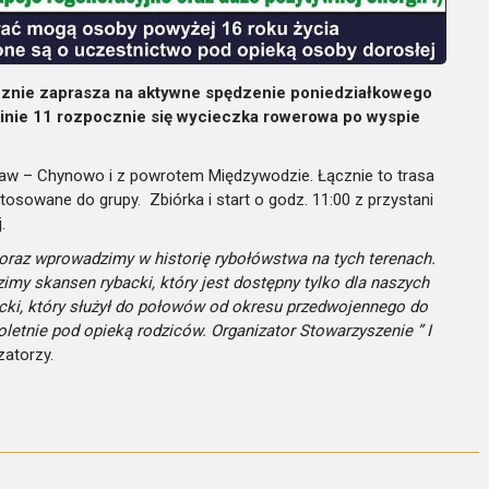
cznie zaprasza na aktywne spędzenie poniedziałkowego
zinie 11 rozpocznie się wycieczka rowerowa po wyspie
ław – Chynowo i z powrotem Międzywodzie. Łącznie to trasa
sowane do grupy. Zbiórka i start o godz. 11:00 z przystani
.
raz wprowadzimy w historię rybołówstwa na tych terenach.
imy skansen rybacki, który jest dostępny tylko dla naszych
ki, który służył do połowów od okresu przedwojennego do
etnie pod opieką rodziców. Organizator Stowarzyszenie ” I
atorzy.