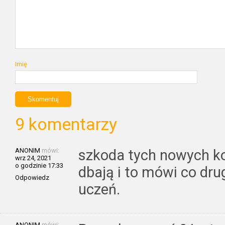
Imię
9 komentarzy
ANONIM
mówi:
szkoda tych nowych kon
wrz 24, 2021
o godzinie 17:33
dbają i to mówi co dru
Odpowiedz
uczeń.
ANONIM
mówi: