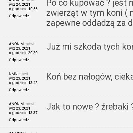
Po co kupować ? jest 
wrz 24, 2021
o godzinie 10:56
zwierząt w tym koni ( n
Odpowiedz
zapewne oddadzą za 
ANONIM
mówi:
Już mi szkoda tych kon
wrz 23, 2021
o godzinie 20:20
Odpowiedz
NMN
mówi:
Koń bez nałogów, cieka
wrz 23, 2021
o godzinie 13:42
Odpowiedz
ANONIM
mówi:
Jak to nowe ? źrebaki 
wrz 23, 2021
o godzinie 13:37
Odpowiedz