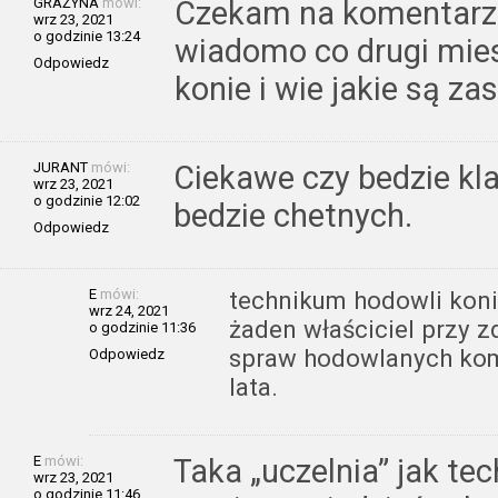
GRAŻYNA
mówi:
Czekam na komentarze
wrz 23, 2021
o godzinie 13:24
wiadomo co drugi mie
Odpowiedz
konie i wie jakie są za
JURANT
mówi:
Ciekawe czy bedzie klas
wrz 23, 2021
o godzinie 12:02
bedzie chetnych.
Odpowiedz
E
mówi:
technikum hodowli koni 
wrz 24, 2021
żaden właściciel przy 
o godzinie 11:36
spraw hodowlanych komu
Odpowiedz
lata.
E
mówi:
Taka „uczelnia” jak te
wrz 23, 2021
o godzinie 11:46