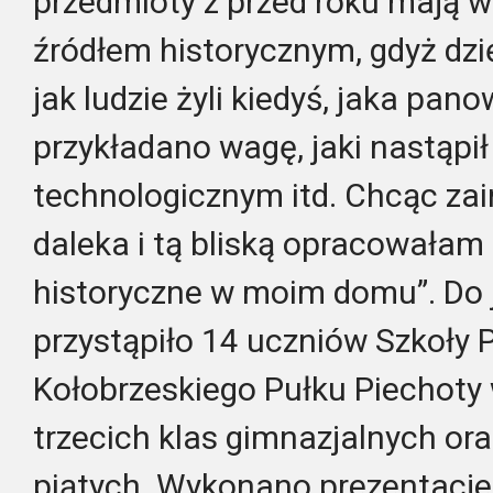
przedmioty z przed roku mają w
źródłem historycznym, gdyż dzi
jak ludzie żyli kiedyś, jaka pa
przykładano wagę, jaki nastąp
technologicznym itd. Chcąc zai
daleka i tą bliską opracowałam 
historyczne w moim domu”. Do j
przystąpiło 14 uczniów Szkoły
Kołobrzeskiego Pułku Piechoty 
trzecich klas gimnazjalnych ora
piątych. Wykonano prezentacje