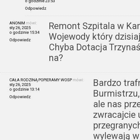
o godzinie 23:53
Odpowiedz
ANONIM
mówi:
Remont Szpitala w Ka
sty 26, 2025
o godzinie 15:34
Wojewody który dzisia
Odpowiedz
Chyba Dotacja Trzynaś
na?
CAŁA RODZINĄ POPIERAMY WOSP
mówi:
Bardzo traf
sty 26, 2025
o godzinie 13:14
Burmistrzu,
Odpowiedz
ale nas prze
zwracajcie 
przegranych
wylewają w