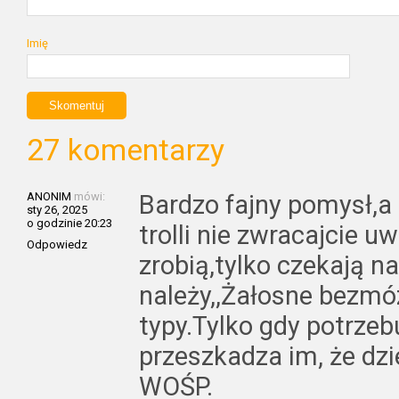
Imię
27 komentarzy
ANONIM
mówi:
Bardzo fajny pomysł,a
sty 26, 2025
o godzinie 20:23
trolli nie zwracajcie uw
Odpowiedz
zrobią,tylko czekają na 
należy,,Żałosne bezm
typy.Tylko gdy potrzeb
przeszkadza im, że dzi
WOŚP.