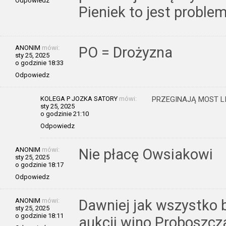
Odpowiedz
Pieniek to jest proble
ANONIM
mówi:
PO = Drożyzna
sty 25, 2025
o godzinie 18:33
Odpowiedz
KOLEGA P JOZKA SATORY
mówi:
PRZEGINAJĄ MOST L
sty 25, 2025
o godzinie 21:10
Odpowiedz
ANONIM
mówi:
Nie płacę Owsiakowi
sty 25, 2025
o godzinie 18:17
Odpowiedz
ANONIM
mówi:
Dawniej jak wszystko 
sty 25, 2025
o godzinie 18:11
aukcji wino Proboszcz