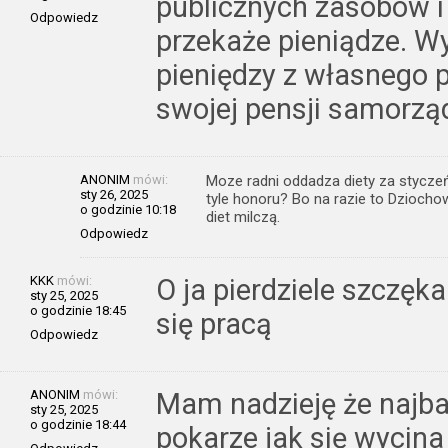
publicznych zasobów i
Odpowiedz
przekaże pieniądze. W
pieniędzy z własnego p
swojej pensji samorząd
ANONIM
mówi:
Moze radni oddadza diety za styczeń,
sty 26, 2025
tyle honoru? Bo na razie to Dziocho
o godzinie 10:18
diet milczą.
Odpowiedz
KKK
mówi:
O ja pierdziele szczęk
sty 25, 2025
o godzinie 18:45
się pracą
Odpowiedz
ANONIM
mówi:
Mam nadzieję że najba
sty 25, 2025
o godzinie 18:44
pokarze jak się wycina