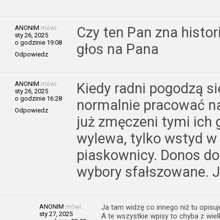
ANONIM
mówi:
Czy ten Pan zna histo
sty 26, 2025
o godzinie 19:08
głos na Pana
Odpowiedz
ANONIM
mówi:
Kiedy radni pogodzą si
sty 26, 2025
o godzinie 16:28
normalnie pracować n
Odpowiedz
już zmęczeni tymi ich g
wylewa, tylko wstyd w 
piaskownicy. Donos do
wybory sfałszowane. 
ANONIM
mówi:
Ja tam widzę co innego niż tu opisuj
sty 27, 2025
A te wszystkie wpisy to chyba z wielki