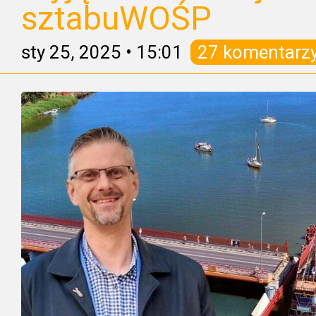
sztabuWOŚP
sty 25, 2025
•
15:01
27 komentarz