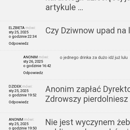
artykule …
ELZBIETA
mówi:
Czy Dziwnow upad na 
sty 25, 2025
o godzinie 22:34
Odpowiedz
ANONIM
mówi:
o jednego drinka za dużo idź już lulu
sty 26, 2025
o godzinie 16:42
Odpowiedz
DZIDEK
mówi:
Anonim zapłać Dyrekto
sty 25, 2025
o godzinie 19:52
Zdrowszy pierdolniesz
Odpowiedz
ANONIM
mówi:
Nie jest wyczynem żeb
sty 25, 2025
o godzinie 19:50