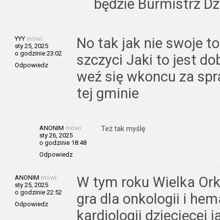
będzie Burmistrz D
YYY
mówi:
No tak jak nie swoje t
sty 25, 2025
o godzinie 23:02
szczyci Jaki to jest do
Odpowiedz
weź się wkoncu za sp
tej gminie
ANONIM
mówi:
Też tak myślę
sty 26, 2025
o godzinie 18:48
Odpowiedz
ANONIM
mówi:
W tym roku Wielka Or
sty 25, 2025
o godzinie 22:52
gra dla onkologii i hema
Odpowiedz
kardiologii dziecięcej 