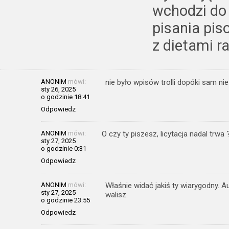
wchodzi do 
pisania pis
z dietami r
ANONIM
mówi:
nie było wpisów trolli dopóki sam ni
sty 26, 2025
o godzinie 18:41
Odpowiedz
ANONIM
mówi:
O czy ty piszesz, licytacja nadal trwa 
sty 27, 2025
o godzinie 0:31
Odpowiedz
ANONIM
mówi:
Właśnie widać jakiś ty wiarygodny. A
sty 27, 2025
walisz.
o godzinie 23:55
Odpowiedz