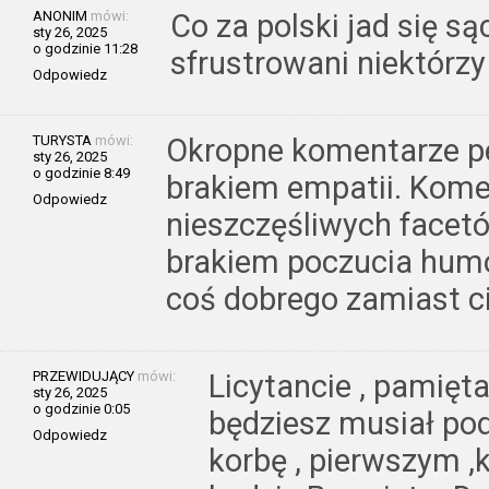
ANONIM
mówi:
Co za polski jad się są
sty 26, 2025
o godzinie 11:28
sfrustrowani niektórz
Odpowiedz
TURYSTA
mówi:
Okropne komentarze pe
sty 26, 2025
o godzinie 8:49
brakiem empatii. Kome
Odpowiedz
nieszczęśliwych facet
brakiem poczucia humo
coś dobrego zamiast ci
PRZEWIDUJĄCY
mówi:
Licytancie , pamięta
sty 26, 2025
o godzinie 0:05
będziesz musiał pod
Odpowiedz
korbę , pierwszym ,k