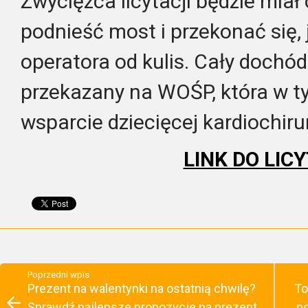
Zwycięzca licytacji będzie miał
podnieść most i przekonać się,
operatora od kulis. Cały dochód
przekazany na WOŚP, która w ty
wsparcie dziecięcej kardiochirur
LINK DO LIC
Poprzedni wpis
Prezent na walentynki na ostatnią chwilę?
To
Sprawdź najlepsze propozycje na prezent
p